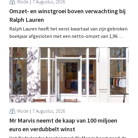
Mode
7 Augustus, 2026
Omzet- en winstgroei boven verwachting bij
Ralph Lauren
Ralph Lauren heeft het eerst kwartaal van zijn gebroken
boekjaar afgesloten met een netto-omzet van 1,96
miljard dollar (ongeveer 1,7 miljard euro), wat 14% meer
is dan een jaar eerder. Na die beter dan verwachte start
verhoogt het bedrijf ook zijn vooruitzichten voor het
volledige boekjaar.
Mode
7 Augustus, 2026
Mr Marvis neemt de kaap van 100 miljoen
euro en verdubbelt winst
Het Nederlandse broekenmerk Mr Marvis boert goed: de