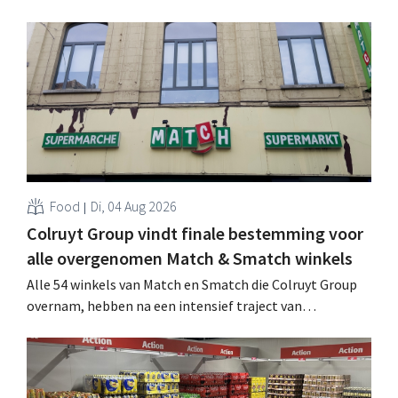
website geheim te houden tot de zondag voor ze in
werking treden: "Onze klanten willen goed
geïnformeerd worden." .
Food
Di, 04 Aug 2026
Colruyt Group vindt finale bestemming voor
alle overgenomen Match & Smatch winkels
Alle 54 winkels van Match en Smatch die Colruyt Group
overnam, hebben na een intensief traject van
tweeënhalf jaar hun definitieve bestemming gevonden.
Al is die bestemming voor sommige panden een sluiting.
.