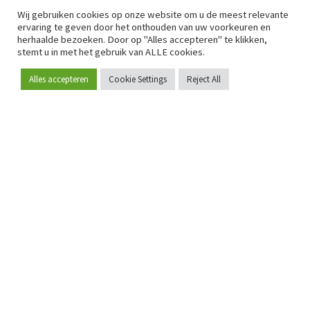
Wij gebruiken cookies op onze website om u de meest relevante
ervaring te geven door het onthouden van uw voorkeuren en
herhaalde bezoeken. Door op "Alles accepteren" te klikken,
stemt u in met het gebruik van ALLE cookies.
Alles accepteren
Cookie Settings
Reject All
Word lid
Sinds 2009 is RetailDetail hét toonaangevende B2B-
platform voor retail in Europa.
Als "100% trusted medium" en sterke retailcommunity biedt
RetailDetail professionals dagelijks betrouwbaar nieuws,
scherpe inzichten en relevante analyses uit de sector.
Daarnaast brengt RetailDetail de markt samen via
inspirerende events en exclusieve retailtours, waar