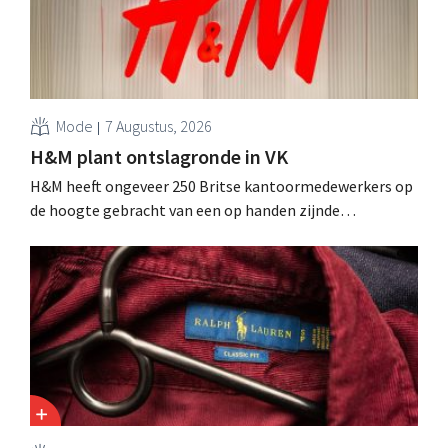
Mode
7 Augustus, 2026
H&M plant ontslagronde in VK
H&M heeft ongeveer 250 Britse kantoormedewerkers op
de hoogte gebracht van een op handen zijnde
reorganisatie die tot banenverlies kan leiden. De
sanering volgt op eerdere ingrepen in Nederland, België
en Spanje waarbij al honderden jobs verloren gingen.