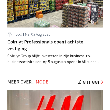
Food
Ma, 03 Aug 2026
Colruyt Professionals opent achtste
vestiging
Colruyt Group blijft investeren in zijn business-to-
businessactiviteiten: op 5 augustus opent in Alleur de
achtste vestiging van Colruyt Professionals, de
winkelformule die zich uitsluitend richt op professionele
klanten. .
Zie meer
MEER OVER...
MODE