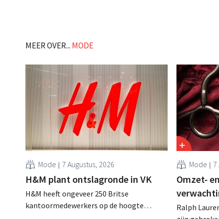
zijn website geheim te houden tot de
vestiging va
zondag voor ze in werking treden: "Onze
winkelformul
klanten willen goed geïnformeerd
worden." .
MEER OVER...
MODE
Mode
7 Augustus, 2026
Mode
7
H&M plant ontslagronde in VK
Omzet- en
verwachti
H&M heeft ongeveer 250 Britse
kantoormedewerkers op de hoogte
Ralph Lauren
gebracht van een op handen zijnde
zijn gebrok