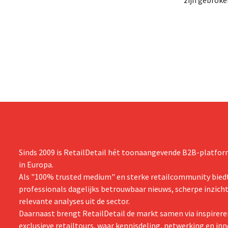
reorganisatie die tot banenverlies kan
een netto-om
leiden. De sanering volgt op eerdere
(ongeveer 1,
ingrepen in Nederland, België en Spanje
is dan een ja
waarbij al honderden jobs verloren gingen.
verwachte st
zijn vooruit
boekjaar.
Sinds 2009 is RetailDetail hét toonaangevende B2B-platform
in Europa.
Als "100% trusted medium" en sterke retailcommunity biedt
professionals dagelijks betrouwbaar nieuws, scherpe inzich
relevante analyses uit de sector.
Daarnaast brengt RetailDetail de markt samen via inspirere
exclusieve retailtours, waar kennisdeling, netwerking en inn