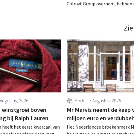
n Colruyt Professionals, de
Colruyt Group overnam, hebben 
e die zich uitsluitend richt op
intensief traject van tweeënhalf 
professionele klanten. .
definitieve bestemming gevonden
die bestemming voor sommige 
Zie
een sluiting. .
 Augustus, 2026
Mode
7 Augustus, 2026
 winstgroei boven
Mr Marvis neemt de kaap 
ng bij Ralph Lauren
miljoen euro en verdubbel
 heeft het eerst kwartaal van
Het Nederlandse broekenmerk M
en boekjaar afgesloten met
boert goed: de omzet overschree