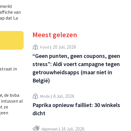
emerkt
affiche van
ap dat La
Meest gelezen
20 Juli, 2026
Food
“Geen punten, geen coupons, geen
stress”: Aldi voert campagne tegen
straat in
getrouwheidsapps (maar niet in
België)
r
, de bvba
8 Juli, 2026
Mode
 intussen al
Paprika opnieuw failliet: 30 winkels
at ze
dicht
geen
16 Juli, 2026
Algemeen