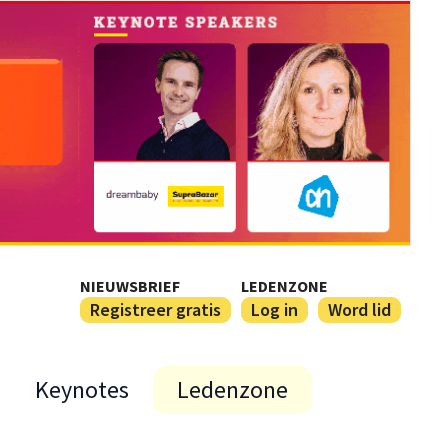
NIEUWSBRIEF
LEDENZONE
Registreer gratis
Log in
Word lid
Keynotes
Ledenzone