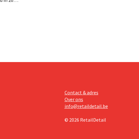
miljoen
oge
te lonen.
Contact & adres
Over ons
info@retaildetail.be
© 2026 RetailDetail