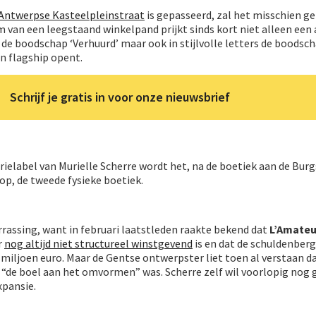
 Antwerpse Kasteelpleinstraat
is gepasseerd, zal het misschien g
van een leegstaand winkelpand prijkt sinds kort niet alleen een 
e boodschap ‘Verhuurd’ maar ook in stijlvolle letters de boodsch
en flagship opent.
Schrijf je gratis in voor onze nieuwsbrief
rielabel van Murielle Scherre wordt het, na de boetiek aan de Burg
p, de tweede fysieke boetiek.
rassing, want in februari laatstleden raakte bekend dat
L’Amateu
r
nog altijd niet structureel winstgevend
is en dat de schuldenberg
miljoen euro. Maar de Gentse ontwerpster liet toen al verstaan d
“de boel aan het omvormen” was. Scherre zelf wil voorlopig nog 
pansie.