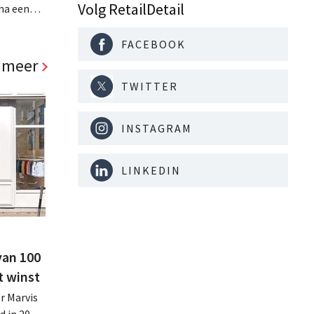
Volg RetailDetail
na een
jaar hun
. Al is
FACEBOOK
panden
 meer
TWITTER
INSTAGRAM
LINKEDIN
van 100
t winst
r Marvis
d in 2025