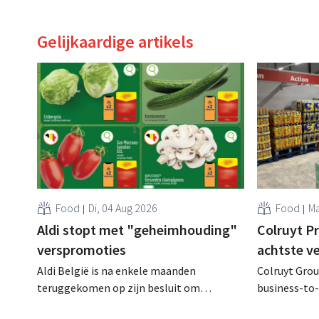
Gelijkaardige artikels
Food
Di, 04 Aug 2026
Food
Ma
Aldi stopt met "geheimhouding"
Colruyt P
verspromoties
achtste v
Aldi België is na enkele maanden
Colruyt Group
teruggekomen op zijn besluit om
business-to-
folderpromoties voor verse producten op
augustus ope