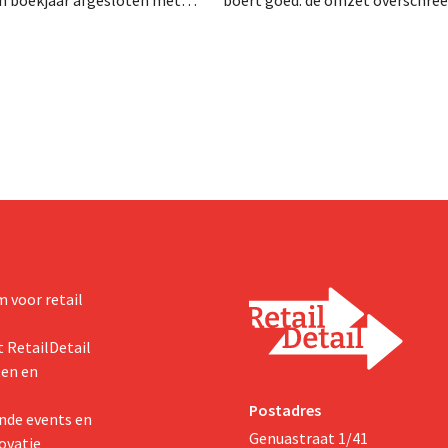
zet van 1,96 miljard dollar
voor het eerst de grens van 100 
7 miljard euro), wat 14% meer
euro en de winst verdubbelde. H
ar eerder. Na die beter dan
marketinginvesteringen blijken 
art verhoogt het bedrijf ook
zichten voor het volledige
 voor retail
 RetailDetail
ten en
Postadres
nde events en
Genuastraat 1/41
ovatie