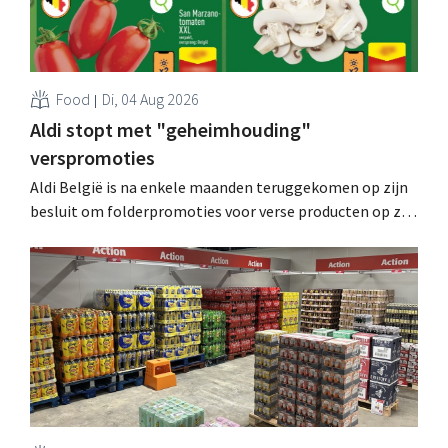
Food
Di, 04 Aug 2026
Aldi stopt met "geheimhouding"
verspromoties
Aldi België is na enkele maanden teruggekomen op zijn
besluit om folderpromoties voor verse producten op zijn
website geheim te houden tot de zondag voor ze in
werking treden: "Onze klanten willen goed
geïnformeerd worden." .