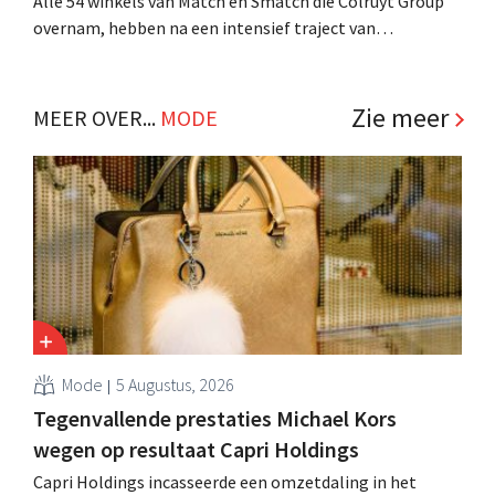
Alle 54 winkels van Match en Smatch die Colruyt Group
overnam, hebben na een intensief traject van
tweeënhalf jaar hun definitieve bestemming gevonden.
Al is die bestemming voor sommige panden een sluiting.
.
Zie meer
MEER OVER...
MODE
Mode
5 Augustus, 2026
Tegenvallende prestaties Michael Kors
wegen op resultaat Capri Holdings
Capri Holdings incasseerde een omzetdaling in het