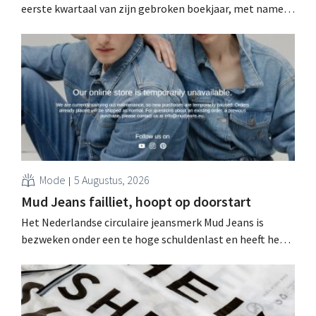
eerste kwartaal van zijn gebroken boekjaar, met name
als gevolg van tegenvallende prestaties van Michael
Kors, ondanks sterke resultaten van Jimmy Choo.
Mode
5 Augustus, 2026
Mud Jeans failliet, hoopt op doorstart
Het Nederlandse circulaire jeansmerk Mud Jeans is
bezweken onder een te hoge schuldenlast en heeft het
faillissement aangevraagd. CEO Dion Vijgeboom hoopt
evenwel dat het verhaal hiermee niet eindigt.