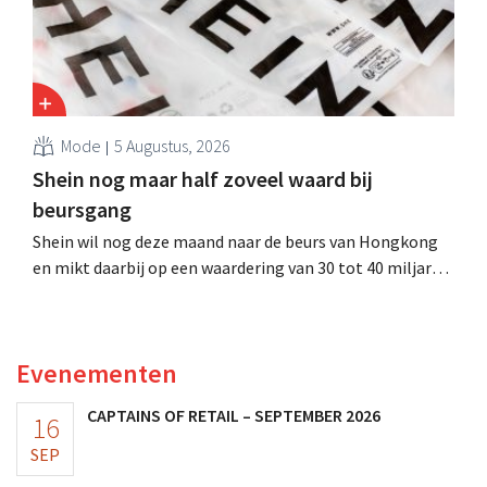
Mode
5 Augustus, 2026
Shein nog maar half zoveel waard bij
beursgang
Shein wil nog deze maand naar de beurs van Hongkong
en mikt daarbij op een waardering van 30 tot 40 miljard
Amerikaanse dollar. Dat is veel minder dan de modereus
ooit waard was, omdat nieuwe invoerheffingen de
winstgevendheid aantasten.
Evenementen
CAPTAINS OF RETAIL – SEPTEMBER 2026
16
SEP