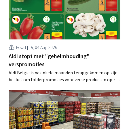
Food
Di, 04 Aug 2026
Aldi stopt met "geheimhouding"
verspromoties
Aldi België is na enkele maanden teruggekomen op zijn
besluit om folderpromoties voor verse producten op zijn
website geheim te houden tot de zondag voor ze in
werking treden: "Onze klanten willen goed
geïnformeerd worden." .