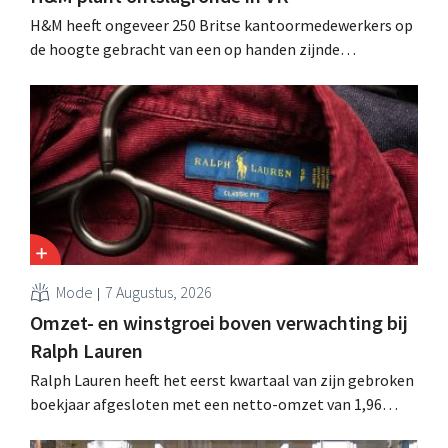
H&M heeft ongeveer 250 Britse kantoormedewerkers op
de hoogte gebracht van een op handen zijnde
reorganisatie die tot banenverlies kan leiden. De
sanering volgt op eerdere ingrepen in Nederland, België
en Spanje waarbij al honderden jobs verloren gingen.
Mode
7 Augustus, 2026
Omzet- en winstgroei boven verwachting bij
Ralph Lauren
Ralph Lauren heeft het eerst kwartaal van zijn gebroken
boekjaar afgesloten met een netto-omzet van 1,96
miljard dollar (ongeveer 1,7 miljard euro), wat 14% meer