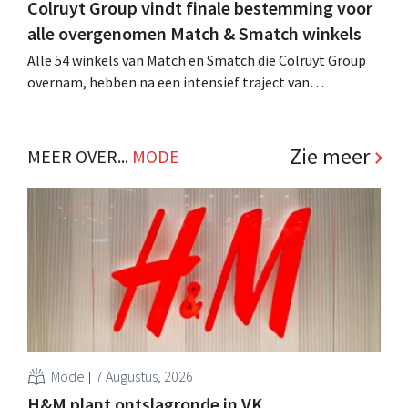
Colruyt Group vindt finale bestemming voor
alle overgenomen Match & Smatch winkels
Alle 54 winkels van Match en Smatch die Colruyt Group
overnam, hebben na een intensief traject van
tweeënhalf jaar hun definitieve bestemming gevonden.
Al is die bestemming voor sommige panden een sluiting.
.
Zie meer
MEER OVER...
MODE
Mode
7 Augustus, 2026
H&M plant ontslagronde in VK