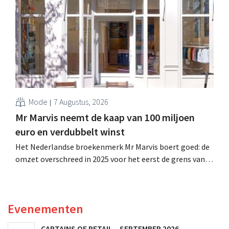
is dan een jaar eerder. Na die beter dan verwachte start
verhoogt het bedrijf ook zijn vooruitzichten voor het
volledige boekjaar.
Mode
7 Augustus, 2026
Mr Marvis neemt de kaap van 100 miljoen
euro en verdubbelt winst
Het Nederlandse broekenmerk Mr Marvis boert goed: de
omzet overschreed in 2025 voor het eerst de grens van
100 miljoen euro en de winst verdubbelde. Hoge
marketinginvesteringen blijken te lonen.
Evenementen
CAPTAINS OF RETAIL – SEPTEMBER 2026