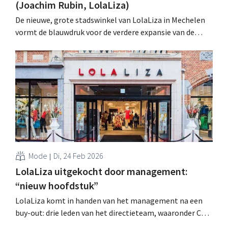
(Joachim Rubin, LolaLiza)
De nieuwe, grote stadswinkel van LolaLiza in Mechelen
vormt de blauwdruk voor de verdere expansie van de
Belgische modeketen, zegt CEO Joachim Rubin. De kaap
van de honderd winkels komt in zicht. .
Mode
Di, 24 Feb 2026
LolaLiza uitgekocht door management:
“nieuw hoofdstuk”
LolaLiza komt in handen van het management na een
buy-out: drie leden van het directieteam, waaronder CEO
Joachim Rubin, nemen het Belgische modemerk over. .