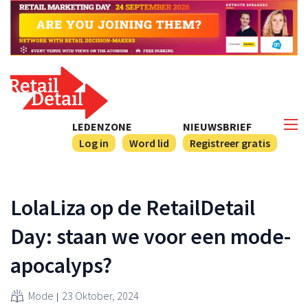
LEDENZONE
NIEUWSBRIEF
Log in
Word lid
Registreer gratis
LolaLiza op de RetailDetail
Day: staan we voor een mode-
apocalyps?
Mode
23 Oktober, 2024