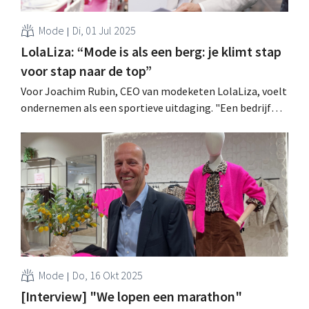
Mode
Di, 01 Jul 2025
LolaLiza: “Mode is als een berg: je klimt stap
voor stap naar de top”
Voor Joachim Rubin, CEO van modeketen LolaLiza, voelt
ondernemen als een sportieve uitdaging. "Een bedrijf
leiden is zoals een berg beklimmen", vertelt hij met
passie. Al bijna acht jaar timmert hij aan een grondige
herpositionering van het merk. .
Mode
Do, 16 Okt 2025
[Interview] "We lopen een marathon"