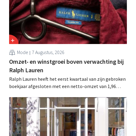
en Spanje waarbij al honderden jobs verloren gingen.
Mode
7 Augustus, 2026
Omzet- en winstgroei boven verwachting bij
Ralph Lauren
Ralph Lauren heeft het eerst kwartaal van zijn gebroken
boekjaar afgesloten met een netto-omzet van 1,96
miljard dollar (ongeveer 1,7 miljard euro), wat 14% meer
is dan een jaar eerder. Na die beter dan verwachte start
verhoogt het bedrijf ook zijn vooruitzichten voor het
volledige boekjaar.