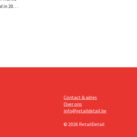
d in 2025
miljoen
oge
te lonen.
Contact & adres
Over ons
info@retaildetail.be
© 2026 RetailDetail