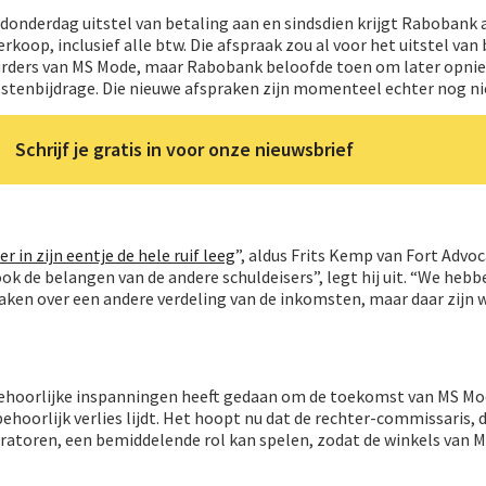
onderdag uitstel van betaling aan en sindsdien krijgt Rabobank a
koop, inclusief alle btw. Die afspraak zou al voor het uitstel van
urders van MS Mode, maar Rabobank beloofde toen om later opni
kostenbijdrage. Die nieuwe afspraken zijn momenteel echter nog n
Schrijf je gratis in voor onze nieuwsbrief
r in zijn eentje de hele ruif leeg
”, aldus Frits Kemp van Fort Advoc
ok de belangen van de andere schuldeisers”, legt hij uit. “We hebb
ken over een andere verdeling van de inkomsten, maar daar zijn w
ehoorlijke inspanningen heeft gedaan om de toekomst van MS Mod
behoorlijk verlies lijdt. Het hoopt nu dat de rechter-commissaris, 
uratoren, een bemiddelende rol kan spelen, zodat de winkels van 