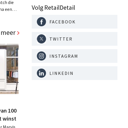
tch die
Volg RetailDetail
na een
jaar hun
FACEBOOK
. Al is
panden
 meer
TWITTER
INSTAGRAM
LINKEDIN
van 100
t winst
r Marvis