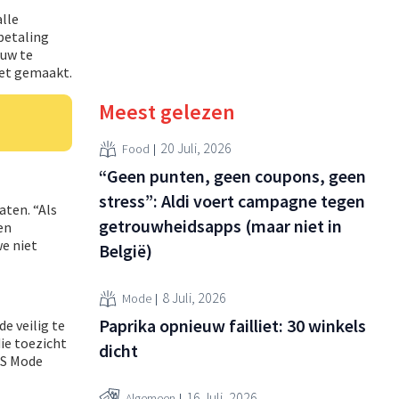
lle
 betaling
euw te
iet gemaakt.
Meest gelezen
20 Juli, 2026
Food
“Geen punten, geen coupons, geen
stress”: Aldi voert campagne tegen
aten. “Als
getrouwheidsapps (maar niet in
en
e niet
België)
8 Juli, 2026
Mode
Paprika opnieuw failliet: 30 winkels
e veilig te
die toezicht
dicht
MS Mode
16 Juli, 2026
Algemeen