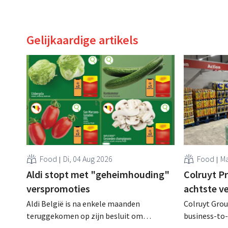
Gelijkaardige artikels
Food
Di, 04 Aug 2026
Food
Ma
Aldi stopt met "geheimhouding"
Colruyt P
verspromoties
achtste v
Aldi België is na enkele maanden
Colruyt Group
teruggekomen op zijn besluit om
business-to-
folderpromoties voor verse producten op
augustus ope