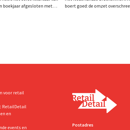
en boekjaar afgesloten met
boert goed: de omzet overschree
zet van 1,96 miljard dollar
voor het eerst de grens van 100 
7 miljard euro), wat 14% meer
euro en de winst verdubbelde. H
ar eerder. Na die beter dan
marketinginvesteringen blijken 
art verhoogt het bedrijf ook
zichten voor het volledige
 voor retail
 RetailDetail
ten en
Postadres
nde events en