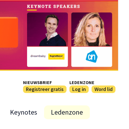
NIEUWSBRIEF
LEDENZONE
Registreer gratis
Log in
Word lid
Keynotes
Ledenzone