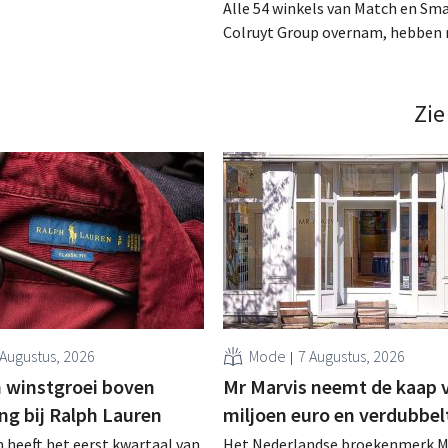
Alle 54 winkels van Match en Sma
n Colruyt Professionals, de
Colruyt Group overnam, hebben 
e die zich uitsluitend richt op
intensief traject van tweeënhalf 
professionele klanten. .
definitieve bestemming gevonden
die bestemming voor sommige 
Zie
een sluiting. .
 Augustus, 2026
Mode
7 Augustus, 2026
 winstgroei boven
Mr Marvis neemt de kaap 
ng bij Ralph Lauren
miljoen euro en verdubbel
 heeft het eerst kwartaal van
Het Nederlandse broekenmerk M