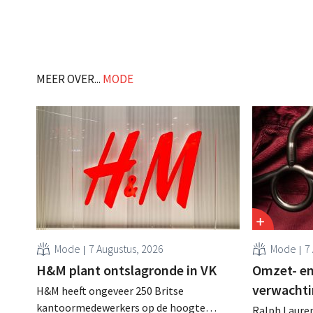
zijn website geheim te houden tot de
vestiging va
zondag voor ze in werking treden: "Onze
winkelformul
klanten willen goed geïnformeerd
worden." .
MEER OVER...
MODE
Mode
7 Augustus, 2026
Mode
7
H&M plant ontslagronde in VK
Omzet- en
verwachti
H&M heeft ongeveer 250 Britse
kantoormedewerkers op de hoogte
Ralph Lauren