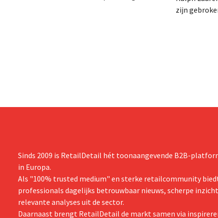
gebracht van een op handen zijnde
zijn gebrok
reorganisatie die tot banenverlies kan
een netto-om
leiden. De sanering volgt op eerdere
(ongeveer 1,
ingrepen in Nederland, België en Spanje
is dan een ja
waarbij al honderden jobs verloren gingen.
verwachte st
zijn vooruit
boekjaar.
Sinds 2009 is RetailDetail hét toonaangevende B2B-platform
in Europa.
Als "100% trusted medium" en sterke retailcommunity biedt
professionals dagelijks betrouwbaar nieuws, scherpe inzich
relevante analyses uit de sector.
Daarnaast brengt RetailDetail de markt samen via inspirere