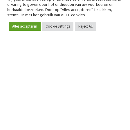
ervaring te geven door het onthouden van uw voorkeuren en
herhaalde bezoeken. Door op "Alles accepteren" te klikken,
stemt u in met het gebruik van ALLE cookies.
Alles accepteren
Cookie Settings
Reject All
Word lid
Sinds 2009 is RetailDetail hét toonaangevende B2B-
platform voor retail in Europa.
Als "100% trusted medium" en sterke retailcommunity biedt
RetailDetail professionals dagelijks betrouwbaar nieuws,
scherpe inzichten en relevante analyses uit de sector.
Daarnaast brengt RetailDetail de markt samen via
inspirerende events en exclusieve retailtours, waar
kennisdeling, netwerking en innovatie centraal staan.