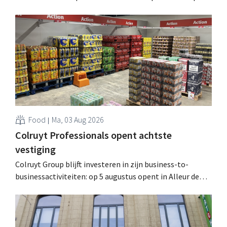
website geheim te houden tot de zondag voor ze in
werking treden: "Onze klanten willen goed
geïnformeerd worden." .
Food
Ma, 03 Aug 2026
Colruyt Professionals opent achtste
vestiging
Colruyt Group blijft investeren in zijn business-to-
businessactiviteiten: op 5 augustus opent in Alleur de
achtste vestiging van Colruyt Professionals, de
winkelformule die zich uitsluitend richt op professionele
klanten. .