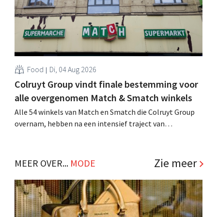
Food
Di, 04 Aug 2026
Colruyt Group vindt finale bestemming voor
alle overgenomen Match & Smatch winkels
Alle 54 winkels van Match en Smatch die Colruyt Group
overnam, hebben na een intensief traject van
tweeënhalf jaar hun definitieve bestemming gevonden.
Al is die bestemming voor sommige panden een sluiting.
.
Zie meer
MEER OVER...
MODE