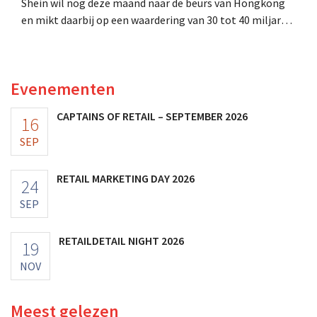
Shein wil nog deze maand naar de beurs van Hongkong
en mikt daarbij op een waardering van 30 tot 40 miljard
Amerikaanse dollar. Dat is veel minder dan de modereus
ooit waard was, omdat nieuwe invoerheffingen de
winstgevendheid aantasten.
Evenementen
CAPTAINS OF RETAIL – SEPTEMBER 2026
16
SEP
RETAIL MARKETING DAY 2026
24
SEP
RETAILDETAIL NIGHT 2026
19
NOV
Meest gelezen