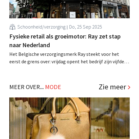
Schoonheid/verzorging
Do, 25 Sep 2025
Fysieke retail als groeimotor: Ray zet stap
naar Nederland
Het Belgische verzorgingsmerk Ray steekt voor het
eerst de grens over: vrijdag opent het bedrijf zijn vijfde
winkel, in Maastricht. "We willen een internationaal
merk worden", zegt medeoprichter Thomas
Kindermans. .
Zie meer
MEER OVER...
MODE