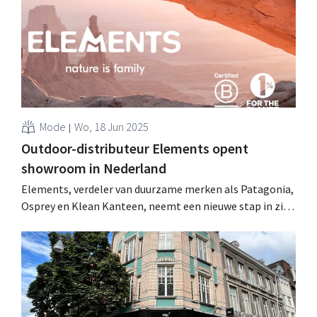
financieel directeur Matthew Friend krijgt daar nu de
verantwoordelijkheid over. .
Mode
Wo, 18 Jun 2025
Outdoor-distributeur Elements opent
showroom in Nederland
Elements, verdeler van duurzame merken als Patagonia,
Osprey en Klean Kanteen, neemt een nieuwe stap in zijn
Europese groeiambities met de opening van een eerste
showroom buiten België. .