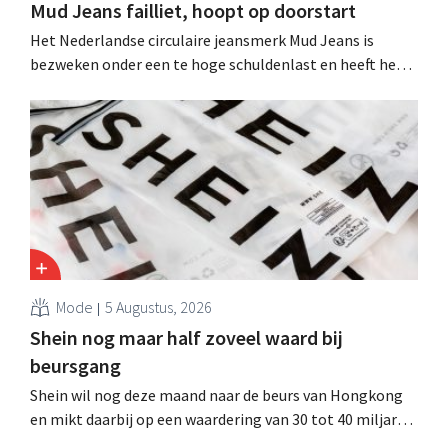
Mud Jeans failliet, hoopt op doorstart
Het Nederlandse circulaire jeansmerk Mud Jeans is
bezweken onder een te hoge schuldenlast en heeft het
faillissement aangevraagd. CEO Dion Vijgeboom hoopt
evenwel dat het verhaal hiermee niet eindigt.
Mode
5 Augustus, 2026
Shein nog maar half zoveel waard bij
beursgang
Shein wil nog deze maand naar de beurs van Hongkong
en mikt daarbij op een waardering van 30 tot 40 miljard
Amerikaanse dollar. Dat is veel minder dan de modereus