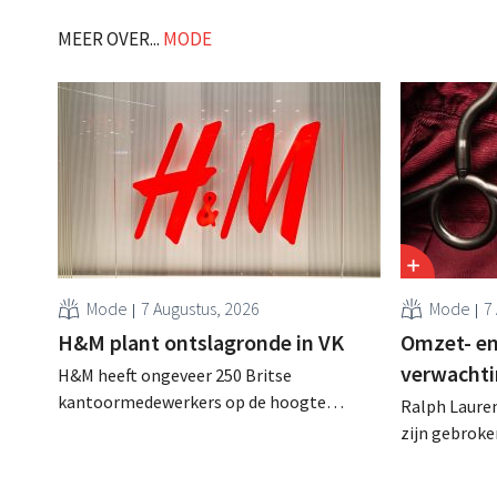
worden." .
MEER OVER...
MODE
Mode
7 Augustus, 2026
Mode
7
H&M plant ontslagronde in VK
Omzet- en
verwachti
H&M heeft ongeveer 250 Britse
kantoormedewerkers op de hoogte
Ralph Lauren
gebracht van een op handen zijnde
zijn gebrok
reorganisatie die tot banenverlies kan
een netto-om
leiden. De sanering volgt op eerdere
(ongeveer 1,