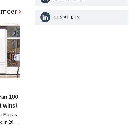
. Al is
panden
 meer
LINKEDIN
van 100
t winst
r Marvis
d in 2025
miljoen
oge