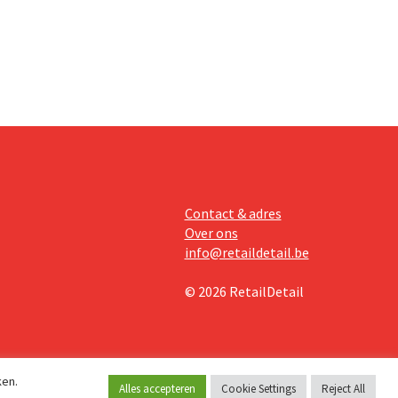
te lonen.
Contact & adres
Over ons
info@retaildetail.be
© 2026 RetailDetail
ken.
Alles accepteren
Cookie Settings
Reject All