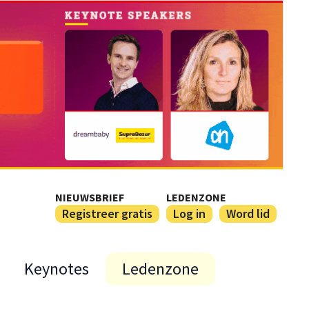
NIEUWSBRIEF
LEDENZONE
Registreer gratis
Log in
Word lid
Keynotes
Ledenzone