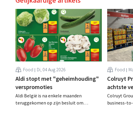
Gelijkaardige artikels
Food
Di, 04 Aug 2026
Food
Ma
Aldi stopt met "geheimhouding"
Colruyt P
verspromoties
achtste v
Aldi België is na enkele maanden
Colruyt Group
teruggekomen op zijn besluit om
business-to-
folderpromoties voor verse producten op
augustus ope
zijn website geheim te houden tot de
vestiging va
zondag voor ze in werking treden: "Onze
winkelformul
klanten willen goed geïnformeerd