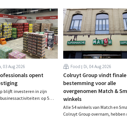
, 03 Aug 2026
Food
Di, 04 Aug 2026
rofessionals opent
Colruyt Group vindt finale
estiging
bestemming voor alle
overgenomen Match & Sm
 blijft investeren in zijn
businessactiviteiten: op 5
winkels
nt in Alleur de achtste
Alle 54 winkels van Match en Sma
n Colruyt Professionals, de
Colruyt Group overnam, hebben 
e die zich uitsluitend richt op
intensief traject van tweeënhalf 
professionele klanten. .