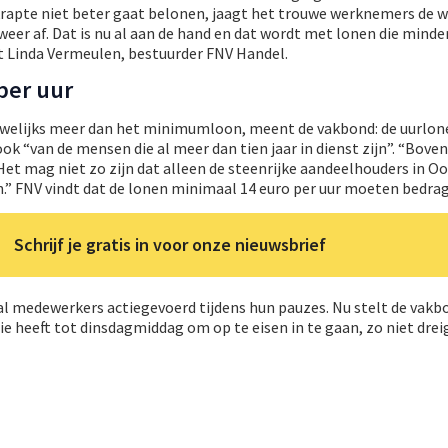
rapte niet beter gaat belonen, jaagt het trouwe werknemers de wi
er af. Dat is nu al aan de hand en dat wordt met lonen die minder
gt Linda Vermeulen, bestuurder FNV Handel.
per uur
welijks meer dan het minimumloon, meent de vakbond: de uurlone
ook “van de mensen die al meer dan tien jaar in dienst zijn”. “Bove
Het mag niet zo zijn dat alleen de steenrijke aandeelhouders in Oo
n.” FNV vindt dat de lonen minimaal 14 euro per uur moeten bedra
Schrijf je gratis in voor onze nieuwsbrief
l medewerkers actiegevoerd tijdens hun pauzes. Nu stelt de vakb
ie heeft tot dinsdagmiddag om op te eisen in te gaan, zo niet drei