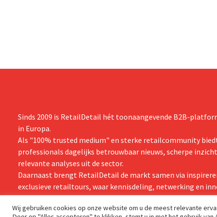
ingrepen in Nederland, België en Spanje
is dan een ja
waarbij al honderden jobs verloren gingen.
verwachte st
zijn vooruit
boekjaar.
Sinds 2009 is RetailDetail hét toonaangevende B2B-platform
in Europa.
Als "100% trusted medium" en sterke retailcommunity biedt
professionals dagelijks betrouwbaar nieuws, scherpe inzich
relevante analyses uit de sector.
Daarnaast brengt RetailDetail de markt samen via inspirere
exclusieve retailtours, waar kennisdeling, netwerking en inn
centraal staan.
Wij gebruiken cookies op onze website om u de meest relevante erv
Door op "Alles accepteren" te klikken, stemt u in met het gebruik van