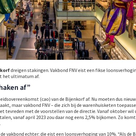
nkorf
dreigen stakingen. Vakbond FNV eist een fikse loonsverhogi
 het ultimatum af.
haken af”
 arbeidsovereenkomst (cao) van de Bijenkorf af. Nu moeten dus nieu
kt, maar vakbond FNV – die zich bij de warenhuisketen toepassel
t tevreden met de voorstellen van de directie. Vanaf oktober wil 
len, vanaf april 2023 zou daar nog eens 2,5% bijkomen. Zo komt
.
t de vakbond echter: die eist een loonsverhoging van 10%. “Als de B