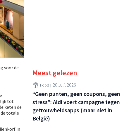
ng voor de
Meest gelezen
20 Juli, 2026
Food
“Geen punten, geen coupons, geen
we
ijk tot
stress”: Aldi voert campagne tegen
de keten de
getrouwheidsapps (maar niet in
 de totale
België)
ijenkorf in