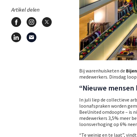
Artikel delen
Bij warenhuisketen de
Bije
medewerkers. Dinsdag loopt
“Nieuwe mensen 
In juli liep de collectieve
loonafspraken worden gemaa
BeeUnited omdoopte – is nie
medewerkers 3,5% meer beta
loonsverhoging op 6% neer
“Te weinig en te laat”, vind