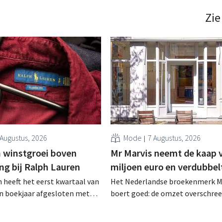
definitieve bestemming gevonden
die bestemming voor sommige 
Zie
een sluiting. .
 Augustus, 2026
Mode
7 Augustus, 2026
 winstgroei boven
Mr Marvis neemt de kaap 
ng bij Ralph Lauren
miljoen euro en verdubbel
 heeft het eerst kwartaal van
Het Nederlandse broekenmerk M
en boekjaar afgesloten met
boert goed: de omzet overschree
zet van 1,96 miljard dollar
voor het eerst de grens van 100 
7 miljard euro), wat 14% meer
euro en de winst verdubbelde. H