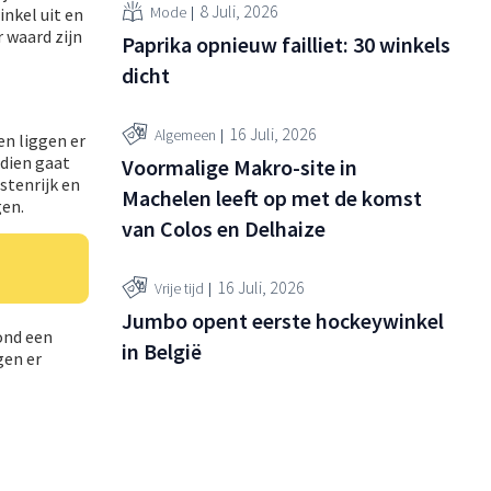
8 Juli, 2026
Mode
nkel uit en
 waard zijn
Paprika opnieuw failliet: 30 winkels
dicht
16 Juli, 2026
Algemeen
n liggen er
ndien gaat
Voormalige Makro-site in
stenrijk en
Machelen leeft op met de komst
gen.
van Colos en Delhaize
16 Juli, 2026
Vrije tijd
Jumbo opent eerste hockeywinkel
ond een
in België
gen er