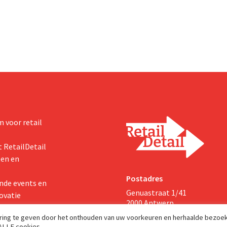
ar eerder. Na die beter dan
marketinginvesteringen blijken 
art verhoogt het bedrijf ook
zichten voor het volledige
 voor retail
 RetailDetail
ten en
Postadres
nde events en
Genuastraat 1/41
ovatie
2000 Antwerp
aring te geven door het onthouden van uw voorkeuren en herhaalde bezoe
 ALLE cookies.