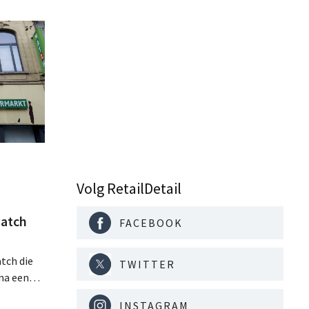
Volg RetailDetail
atch
FACEBOOK
tch die
TWITTER
na een
jaar hun
INSTAGRAM