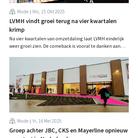
Mode
Wo, 15 Okt 2025
LVMH vindt groei terug na vier kwartalen
krimp
Na vier kwartalen van omzetdaling laat LVMH eindelijk
weer groei zien. De comeback is vooral te danken aan
een heropleving in China, waar de vraag naar
luxegoederen in de zomermaanden weer aantrok. .
Mode
Vr, 16 Mei 2025
Groep achter JBC, CKS en Mayerline opnieuw