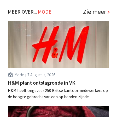
winkel in vijf jaar en plant nog twee bijkomende
vestigingen om de recente omzetdaling weer om te
Zie meer
MEER OVER...
MODE
buigen. .
Mode
7 Augustus, 2026
H&M plant ontslagronde in VK
H&M heeft ongeveer 250 Britse kantoormedewerkers op
de hoogte gebracht van een op handen zijnde
reorganisatie die tot banenverlies kan leiden. De
sanering volgt op eerdere ingrepen in Nederland, België
en Spanje waarbij al honderden jobs verloren gingen.