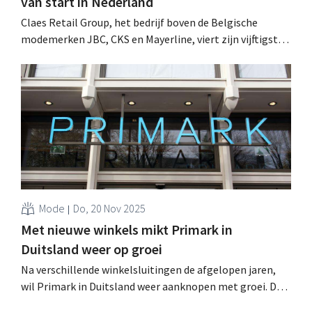
van start in Nederland
Claes Retail Group, het bedrijf boven de Belgische
modemerken JBC, CKS en Mayerline, viert zijn vijftigste
verjaardag met het beste bedrijfsresultaat in acht jaar.
De retailer opende zopas een winkel in het Nederlandse
Sluis. .
Mode
Do, 20 Nov 2025
Met nieuwe winkels mikt Primark in
Duitsland weer op groei
Na verschillende winkelsluitingen de afgelopen jaren,
wil Primark in Duitsland weer aanknopen met groei. De
retailer opende deze week zijn eerste nieuwe Duitse