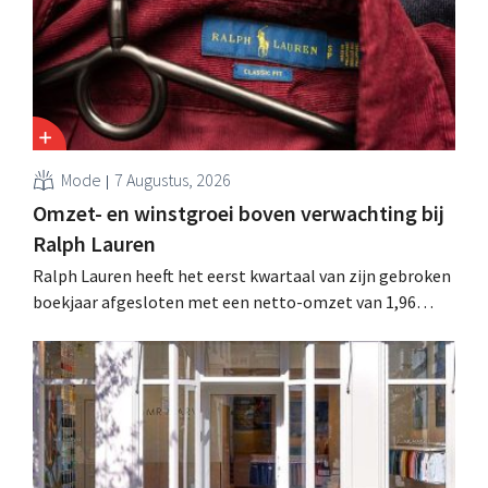
Mode
7 Augustus, 2026
Omzet- en winstgroei boven verwachting bij
Ralph Lauren
Ralph Lauren heeft het eerst kwartaal van zijn gebroken
boekjaar afgesloten met een netto-omzet van 1,96
miljard dollar (ongeveer 1,7 miljard euro), wat 14% meer
is dan een jaar eerder. Na die beter dan verwachte start
verhoogt het bedrijf ook zijn vooruitzichten voor het
volledige boekjaar.