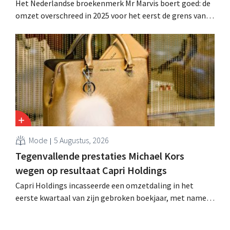
Het Nederlandse broekenmerk Mr Marvis boert goed: de
omzet overschreed in 2025 voor het eerst de grens van
100 miljoen euro en de winst verdubbelde. Hoge
marketinginvesteringen blijken te lonen.
Mode
5 Augustus, 2026
Tegenvallende prestaties Michael Kors
wegen op resultaat Capri Holdings
Capri Holdings incasseerde een omzetdaling in het
eerste kwartaal van zijn gebroken boekjaar, met name
als gevolg van tegenvallende prestaties van Michael
Kors, ondanks sterke resultaten van Jimmy Choo.