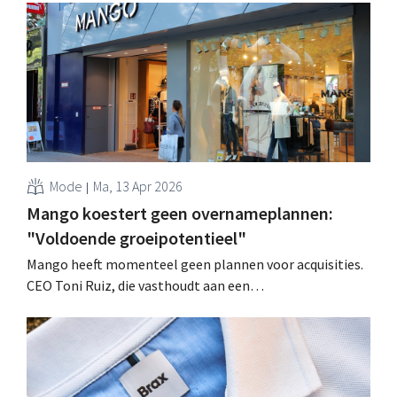
Mode
Ma, 13 Apr 2026
Mango koestert geen overnameplannen:
"Voldoende groeipotentieel"
Mango heeft momenteel geen plannen voor acquisities.
CEO Toni Ruiz, die vasthoudt aan een
langetermijnstrategie, sluit ook een beursgang van het
Spaanse modebedrijf uit. .