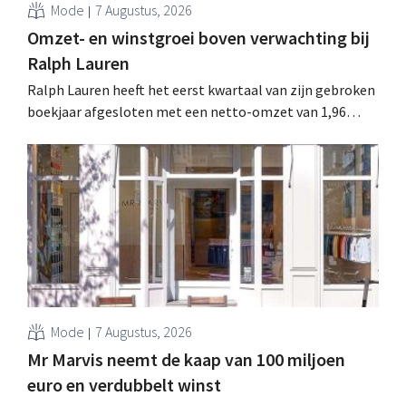
Mode
7 Augustus, 2026
Omzet- en winstgroei boven verwachting bij
Ralph Lauren
Ralph Lauren heeft het eerst kwartaal van zijn gebroken
boekjaar afgesloten met een netto-omzet van 1,96
miljard dollar (ongeveer 1,7 miljard euro), wat 14% meer
is dan een jaar eerder. Na die beter dan verwachte start
verhoogt het bedrijf ook zijn vooruitzichten voor het
volledige boekjaar.
Mode
7 Augustus, 2026
Mr Marvis neemt de kaap van 100 miljoen
euro en verdubbelt winst