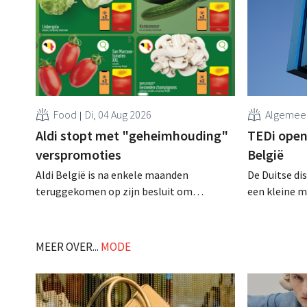
Food
Di, 04 Aug 2026
Algemee
Aldi stopt met "geheimhouding"
TEDi opent
verspromoties
België
Aldi België is na enkele maanden
De Duitse di
teruggekomen op zijn besluit om
een kleine m
folderpromoties voor verse producten op
opening van 
zijn website geheim te houden tot de
gaat behoorli
zondag voor ze in werking treden: "Onze
MEER OVER...
MODE
klanten willen goed geïnformeerd
worden." .