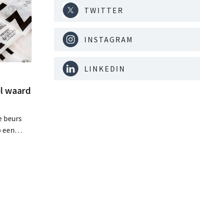
TWITTER
INSTAGRAM
LINKEDIN
l waard
e beurs
p een
minder dan
dat