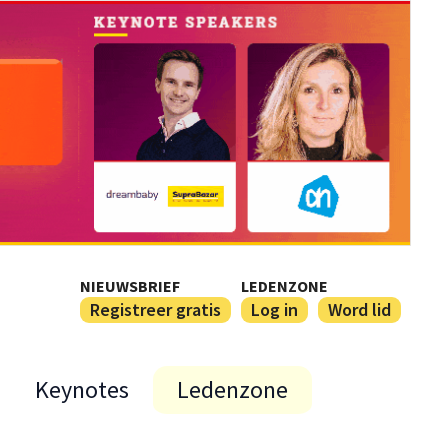
NIEUWSBRIEF
LEDENZONE
Registreer gratis
Log in
Word lid
Keynotes
Ledenzone