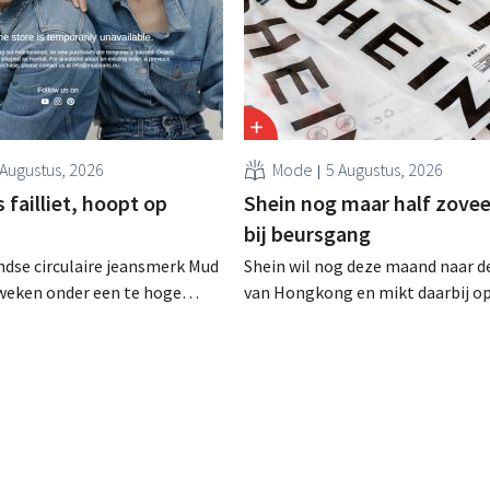
 Augustus, 2026
Mode
5 Augustus, 2026
failliet, hoopt op
Shein nog maar half zovee
bij beursgang
dse circulaire jeansmerk Mud
Shein wil nog deze maand naar d
zweken onder een te hoge
van Hongkong en mikt daarbij o
 en heeft het faillissement
waardering van 30 tot 40 miljard
. CEO Dion Vijgeboom hoopt
Amerikaanse dollar. Dat is veel 
het verhaal hiermee niet
de modereus ooit waard was, om
nieuwe invoerheffingen de
winstgevendheid aantasten.