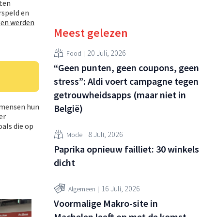
aten
rspeld en
gen werden
Meest gelezen
20 Juli, 2026
Food
“Geen punten, geen coupons, geen
stress”: Aldi voert campagne tegen
getrouwheidsapps (maar niet in
0 mensen hun
België)
er
oals die op
8 Juli, 2026
Mode
Paprika opnieuw failliet: 30 winkels
dicht
16 Juli, 2026
Algemeen
Voormalige Makro-site in
Machelen leeft op met de komst