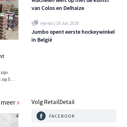
van Colos en Delhaize
16 Juli, 2026
Vrije tijd
Jumbo opent eerste hockeywinkel
in België
nt
 zijn
: op 5
ste
ls, de
d richt op
Volg RetailDetail
 meer
FACEBOOK