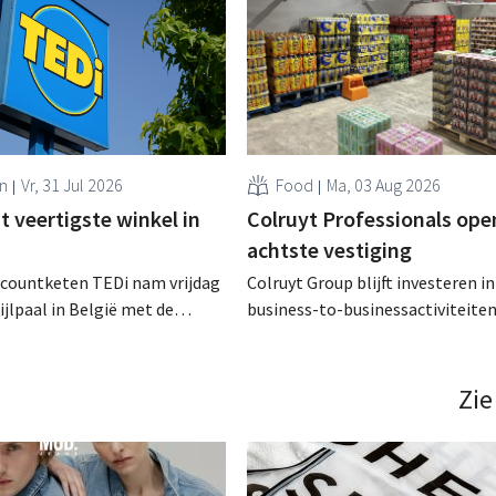
n
Vr, 31 Jul 2026
Food
Ma, 03 Aug 2026
 veertigste winkel in
Colruyt Professionals ope
achtste vestiging
scountketen TEDi nam vrijdag
Colruyt Group blijft investeren in
ijlpaal in België met de
business-to-businessactiviteiten
een veertigste filiaal. Het
augustus opent in Alleur de acht
jk snel voor de retailer, die
vestiging van Colruyt Professiona
pas sinds 2023 aanwezig is in het land. .
winkelformule die zich uitsluiten
Zie
professionele klanten. .