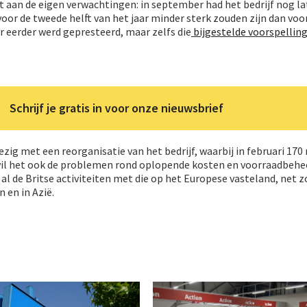
t aan de eigen verwachtingen: in september had het bedrijf nog l
voor de tweede helft van het jaar minder sterk zouden zijn dan voo
ar eerder werd gepresteerd, maar zelfs die
bijgestelde voorspellin
Schrijf je gratis in voor onze nieuwsbrief
zig met een reorganisatie van het bedrijf, waarbij in februari 17
 wil het ook de problemen rond oplopende kosten en voorraadbehe
al de Britse activiteiten met die op het Europese vasteland, net z
 en in Azië.