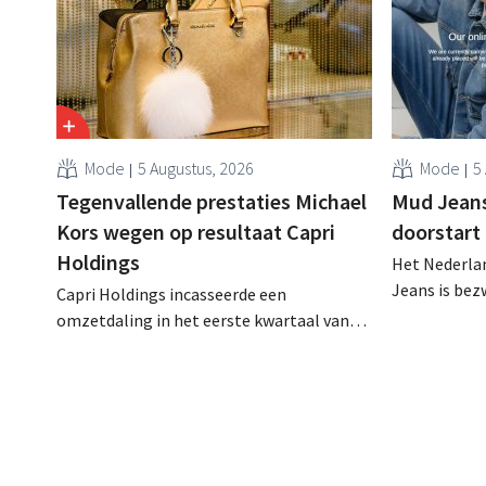
Mode
5 Augustus, 2026
Mode
5
Tegenvallende prestaties Michael
Mud Jeans 
Kors wegen op resultaat Capri
doorstart
Holdings
Het Nederlan
Jeans is be
Capri Holdings incasseerde een
schuldenlast
omzetdaling in het eerste kwartaal van
aangevraagd
zijn gebroken boekjaar, met name als
evenwel dat 
gevolg van tegenvallende prestaties van
eindigt.
Michael Kors, ondanks sterke resultaten
van Jimmy Choo.