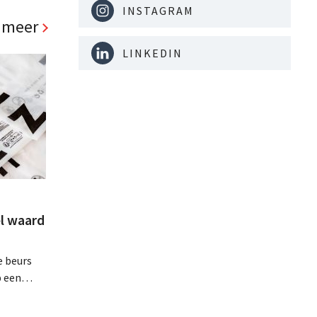
. Al is
INSTAGRAM
panden
 meer
LINKEDIN
l waard
e beurs
p een
minder dan