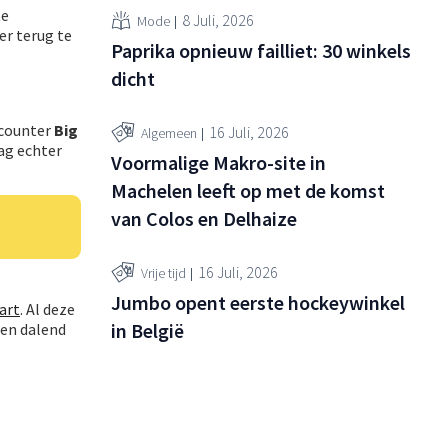
te
8 Juli, 2026
Mode
er terug te
Paprika opnieuw failliet: 30 winkels
dicht
scounter
Big
16 Juli, 2026
Algemeen
ag echter
Voormalige Makro-site in
Machelen leeft op met de komst
van Colos en Delhaize
16 Juli, 2026
Vrije tijd
Jumbo opent eerste hockeywinkel
art
. Al deze
in België
 en dalend