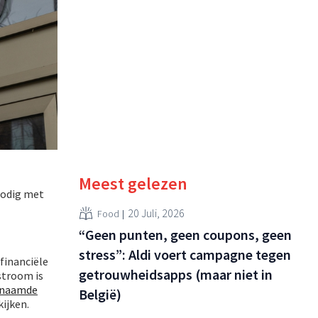
Meest gelezen
nodig met
20 Juli, 2026
Food
“Geen punten, geen coupons, geen
stress”: Aldi voert campagne tegen
financiële
getrouwheidsapps (maar niet in
stroom is
enaamde
België)
kijken.