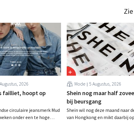
definitieve bestemming gevonden
die bestemming voor sommige 
Zie
een sluiting. .
 Augustus, 2026
Mode
5 Augustus, 2026
failliet, hoopt op
Shein nog maar half zovee
bij beursgang
dse circulaire jeansmerk Mud
Shein wil nog deze maand naar d
zweken onder een te hoge
van Hongkong en mikt daarbij o
 en heeft het faillissement
waardering van 30 tot 40 miljard
. CEO Dion Vijgeboom hoopt
Amerikaanse dollar. Dat is veel 