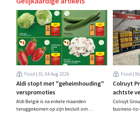
Gelijkaardige artikels
Food
Di, 04 Aug 2026
Food
Ma
Aldi stopt met "geheimhouding"
Colruyt P
verspromoties
achtste v
Aldi België is na enkele maanden
Colruyt Group
teruggekomen op zijn besluit om
business-to-
folderpromoties voor verse producten op
augustus ope
zijn website geheim te houden tot de
vestiging va
zondag voor ze in werking treden: "Onze
winkelformul
klanten willen goed geïnformeerd