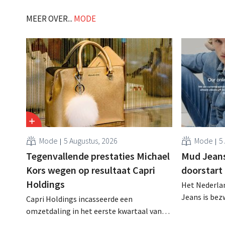
worden." .
MEER OVER...
MODE
Mode
5 Augustus, 2026
Mode
5
Tegenvallende prestaties Michael
Mud Jeans 
Kors wegen op resultaat Capri
doorstart
Holdings
Het Nederlan
Jeans is be
Capri Holdings incasseerde een
schuldenlast
omzetdaling in het eerste kwartaal van
aangevraagd
zijn gebroken boekjaar, met name als