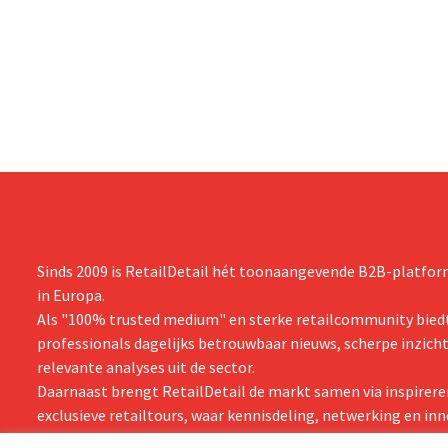
evenwel dat 
gevolg van tegenvallende prestaties van
eindigt.
Michael Kors, ondanks sterke resultaten
van Jimmy Choo.
Sinds 2009 is RetailDetail hét toonaangevende B2B-platform
in Europa.
Als "100% trusted medium" en sterke retailcommunity biedt
professionals dagelijks betrouwbaar nieuws, scherpe inzich
relevante analyses uit de sector.
Daarnaast brengt RetailDetail de markt samen via inspirere
exclusieve retailtours, waar kennisdeling, netwerking en inn
centraal staan.