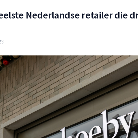
eelste Nederlandse retailer die d
23