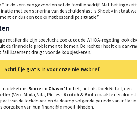
 “’in de kern een gezond en solide familiebedrijf. Met het ingezet
atie met een sanering van de schuldenlast is Shoeby in staat we
ament en dus een toekomstbestendige situatie.”
ten
ge retailer die zijn toevlucht zoekt tot de WHOA-regeling: ook di
it de financiële problemen te komen. De rechter heeft die aanvra
 faillissement dreigt
voor de koopjesketen.
Schrijf je gratis in voor onze nieuwsbrief
d
modeketens
Score
en
Chasin’
failliet
, net als Doek Retail, een
eller
(Vero Moda, Vila, Pieces).
Scotch & Soda
maakte een doorst
pact van de lockdowns en de daarop volgende periode van inflatie
 oorzaken van hun financiële moeilijkheden.