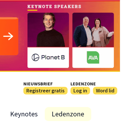
NIEUWSBRIEF
LEDENZONE
Registreer gratis
Log in
Word lid
Keynotes
Ledenzone