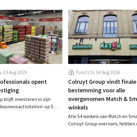
, 03 Aug 2026
Food
Di, 04 Aug 2026
rofessionals opent
Colruyt Group vindt finale
estiging
bestemming voor alle
overgenomen Match & Sm
 blijft investeren in zijn
businessactiviteiten: op 5
winkels
nt in Alleur de achtste
Alle 54 winkels van Match en Sma
n Colruyt Professionals, de
Colruyt Group overnam, hebben 
e die zich uitsluitend richt op
intensief traject van tweeënhalf 
professionele klanten. .