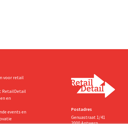
het verhaal hiermee niet
de modereus ooit waard was, om
nieuwe invoerheffingen de
winstgevendheid aantasten.
 voor retail
 RetailDetail
ten en
Postadres
nde events en
Genuastraat 1/41
ovatie
2000 Antwerp