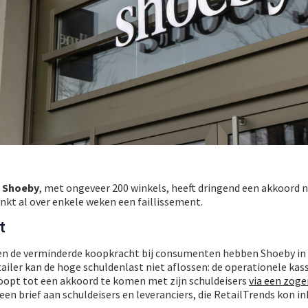
n
Shoeby
, met ongeveer 200 winkels, heeft dringend een akkoord 
enkt al over enkele weken een faillissement.
t
e en de verminderde koopkracht bij consumenten hebben Shoeby in 
iler kan de hoge schuldenlast niet aflossen: de operationele kas
hoopt tot een akkoord te komen met zijn schuldeisers
via een zog
it een brief aan schuldeisers en leveranciers, die RetailTrends kon in