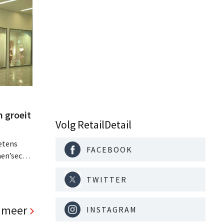
 groeit
Volg RetailDetail
etens
FACEBOOK
men’secret, zag
 naar
f ambieert
TWITTER
ionale
ciële
 meer
INSTAGRAM