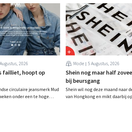
 Augustus, 2026
Mode
5 Augustus, 2026
failliet, hoopt op
Shein nog maar half zovee
bij beursgang
dse circulaire jeansmerk Mud
Shein wil nog deze maand naar d
zweken onder een te hoge
van Hongkong en mikt daarbij o
 en heeft het faillissement
waardering van 30 tot 40 miljard
. CEO Dion Vijgeboom hoopt
Amerikaanse dollar. Dat is veel 
het verhaal hiermee niet
de modereus ooit waard was, om
nieuwe invoerheffingen de
winstgevendheid aantasten.