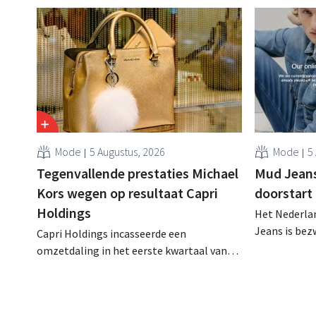
Mode
5 Augustus, 2026
Mode
5
Tegenvallende prestaties Michael
Mud Jeans 
Kors wegen op resultaat Capri
doorstart
Holdings
Het Nederlan
Jeans is be
Capri Holdings incasseerde een
schuldenlast
omzetdaling in het eerste kwartaal van
aangevraagd
zijn gebroken boekjaar, met name als
evenwel dat 
gevolg van tegenvallende prestaties van
eindigt.
Michael Kors, ondanks sterke resultaten