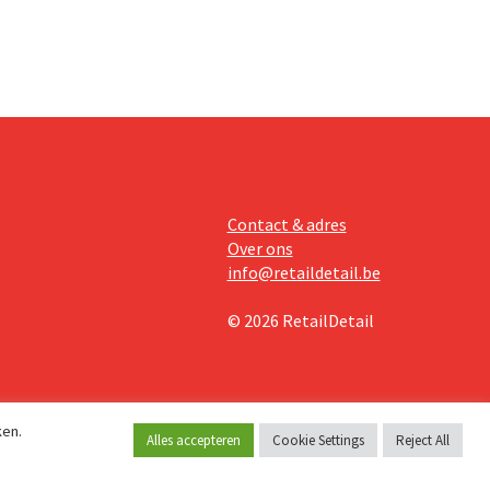
Contact & adres
Over ons
info@retaildetail.be
© 2026 RetailDetail
ken.
Alles accepteren
Cookie Settings
Reject All