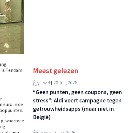
lang
Meest gelezen
e is Tendam
20 Juli, 2026
Food
“Geen punten, geen coupons, geen
e
stress”: Aldi voert campagne tegen
 euro in de
getrouwheidsapps (maar niet in
rkooppunten.
België)
oop, waarmee
ing
s als een
8 Juli, 2026
Mode