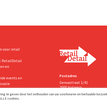
 voor retail
 RetailDetail
ten en
Postadres
nde events en
Genuastraat 1/41
ovatie
2000 Antwerp
aring te geven door het onthouden van uw voorkeuren en herhaalde bezoe
 ALLE cookies.