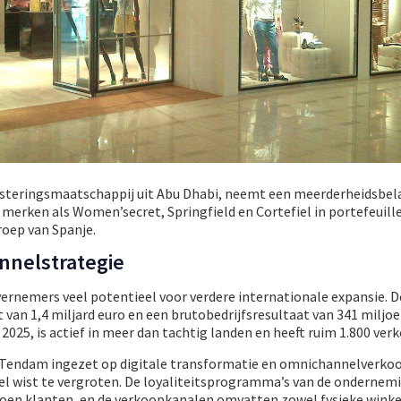
esteringsmaatschappij uit Abu Dhabi, neemt een meerderheidsbe
t merken als Women’secret, Springfield en Cortefiel in portefeuill
oep van Spanje.
nnelstrategie
ernemers veel potentieel voor verdere internationale expansie. D
n 1,4 miljard euro en een brutobedrijfsresultaat van 341 miljoen
2025, is actief in meer dan tachtig landen en heeft ruim 1.800 ve
t Tendam ingezet op digitale transformatie en omnichannelverk
eel wist te vergroten. De loyaliteitsprogramma’s van de ondernem
oen klanten, en de verkoopkanalen omvatten zowel fysieke winkel