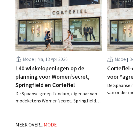
Mode
Ma, 13 Apr 2026
Mode
D
140 winkelopeningen op de
Cortefiel
planning voor Women’secret,
voor “agre
Springfield en Cortefiel
De Spaanse 
van onder me
De Spaanse groep Tendam, eigenaar van
schakelt een
modeketens Women’secret, Springfield
overname do
en Cortefiel, gaat in 2026 ongeveer 140
investerings
nieuwe winkels openen. Dat is bijna drie
zich achter 
keer zoveel als in 2025. .
MEER OVER...
MODE
groeistrategi