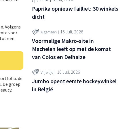
Paprika opnieuw failliet: 30 winkels
dicht
en. Volgens
16 Juli, 2026
Algemeen
imte voor
tot een
Voormalige Makro-site in
Machelen leeft op met de komst
van Colos en Delhaize
16 Juli, 2026
Vrije tijd
ortfolio: de
Jumbo opent eerste hockeywinkel
l. De groep
in België
beauty.