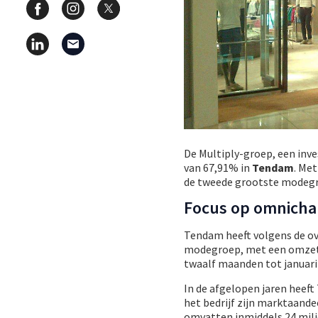
De Multiply-groep, een inv
van 67,91% in
Tendam
. Me
de tweede grootste modegr
Focus op omnicha
Tendam heeft volgens de ov
modegroep, met een omzet va
twaalf maanden tot januari 
In de afgelopen jaren heef
het bedrijf zijn marktaand
omvatten inmiddels 24 milj