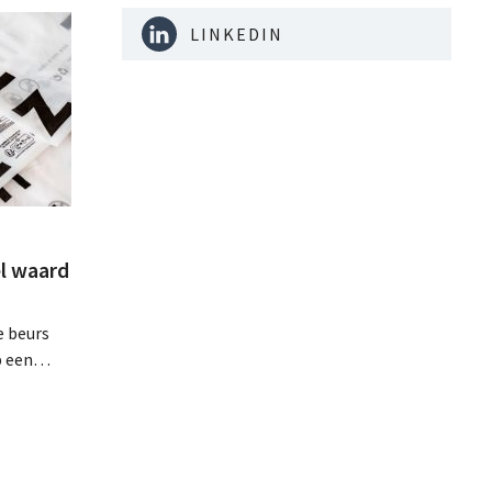
LINKEDIN
l waard
e beurs
p een
minder dan
dat