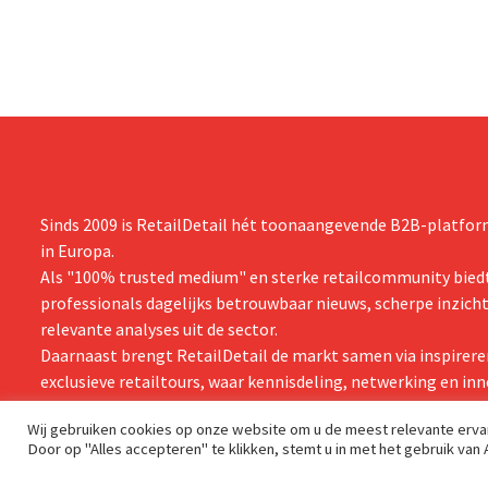
van Jimmy Choo.
Sinds 2009 is RetailDetail hét toonaangevende B2B-platform
in Europa.
Als "100% trusted medium" en sterke retailcommunity biedt
professionals dagelijks betrouwbaar nieuws, scherpe inzich
relevante analyses uit de sector.
Daarnaast brengt RetailDetail de markt samen via inspirere
exclusieve retailtours, waar kennisdeling, netwerking en inn
centraal staan.
Wij gebruiken cookies op onze website om u de meest relevante erv
Door op "Alles accepteren" te klikken, stemt u in met het gebruik van