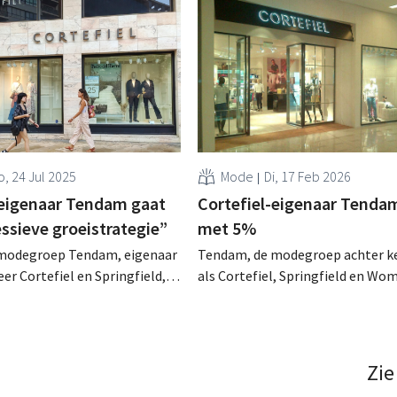
o, 24 Jul 2025
Mode
Di, 17 Feb 2026
-eigenaar Tendam gaat
Cortefiel-eigenaar Tendam
ssieve groeistrategie”
met 5%
modegroep Tendam, eigenaar
Tendam, de modegroep achter k
er Cortefiel en Springfield,
als Cortefiel, Springfield en Wo
 versnelling hoger na de
in 2025 de omzet met 5% stijgen
or Multiply Group. Het
bijna 1,4 miljard euro. Het bedrij
fonds uit Abu Dhabi schaart
verdere online groei en internat
een "agressieve
expansie, ondersteund door artifi
Zie
e". .
intelligentie. .