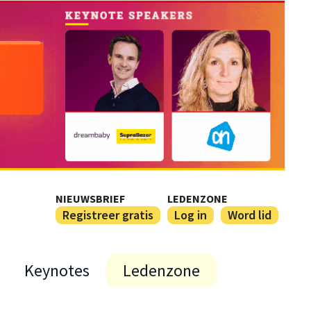
NIEUWSBRIEF
LEDENZONE
Registreer gratis
Log in
Word lid
Keynotes
Ledenzone