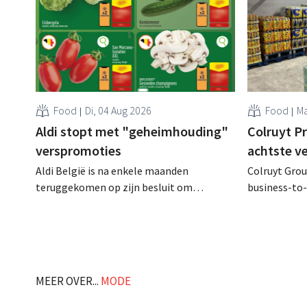
Food
Di, 04 Aug 2026
Food
Ma
Aldi stopt met "geheimhouding"
Colruyt P
verspromoties
achtste v
Aldi België is na enkele maanden
Colruyt Group
teruggekomen op zijn besluit om
business-to-
folderpromoties voor verse producten op
augustus ope
zijn website geheim te houden tot de
vestiging va
zondag voor ze in werking treden: "Onze
winkelformul
klanten willen goed geïnformeerd
worden." .
MEER OVER...
MODE