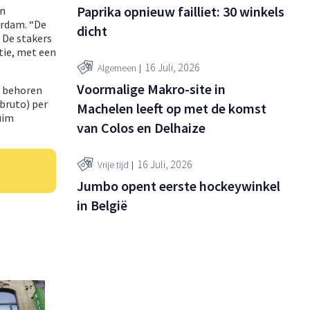
Paprika opnieuw failliet: 30 winkels
in
erdam. “De
dicht
 De stakers
tie, met een
16 Juli, 2026
Algemeen
Voormalige Makro-site in
t behoren
bruto) per
Machelen leeft op met de komst
uim
van Colos en Delhaize
16 Juli, 2026
Vrije tijd
Jumbo opent eerste hockeywinkel
in België