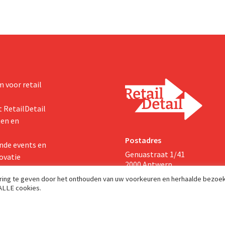
 voor retail
 RetailDetail
ten en
Postadres
nde events en
Genuastraat 1/41
ovatie
2000 Antwerp
aring te geven door het onthouden van uw voorkeuren en herhaalde bezoe
 ALLE cookies.