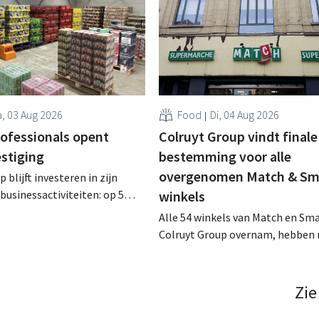
, 03 Aug 2026
Food
Di, 04 Aug 2026
rofessionals opent
Colruyt Group vindt finale
estiging
bestemming voor alle
overgenomen Match & Sm
 blijft investeren in zijn
businessactiviteiten: op 5
winkels
nt in Alleur de achtste
Alle 54 winkels van Match en Sma
n Colruyt Professionals, de
Colruyt Group overnam, hebben 
e die zich uitsluitend richt op
intensief traject van tweeënhalf 
professionele klanten. .
definitieve bestemming gevonden
die bestemming voor sommige 
Zie
een sluiting. .