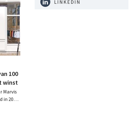
LINKEDIN
van 100
t winst
r Marvis
d in 2025
miljoen
oge
te lonen.