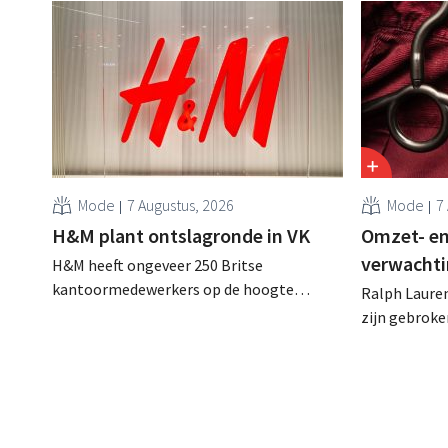
Mode
7 Augustus, 2026
Mode
7
H&M plant ontslagronde in VK
Omzet- en
verwachti
H&M heeft ongeveer 250 Britse
kantoormedewerkers op de hoogte
Ralph Lauren
gebracht van een op handen zijnde
zijn gebrok
reorganisatie die tot banenverlies kan
een netto-om
leiden. De sanering volgt op eerdere
(ongeveer 1,
ingrepen in Nederland, België en Spanje
is dan een ja
waarbij al honderden jobs verloren gingen.
verwachte st
zijn vooruit