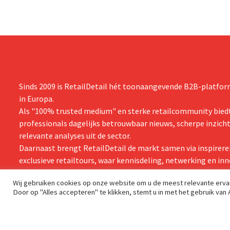
boekjaar.
Sinds 2009 is RetailDetail hét toonaangevende B2B-platform
in Europa.
Als "100% trusted medium" en sterke retailcommunity biedt
professionals dagelijks betrouwbaar nieuws, scherpe inzich
relevante analyses uit de sector.
Daarnaast brengt RetailDetail de markt samen via inspirere
exclusieve retailtours, waar kennisdeling, netwerking en inn
centraal staan.
Wij gebruiken cookies op onze website om u de meest relevante erv
Door op "Alles accepteren" te klikken, stemt u in met het gebruik van