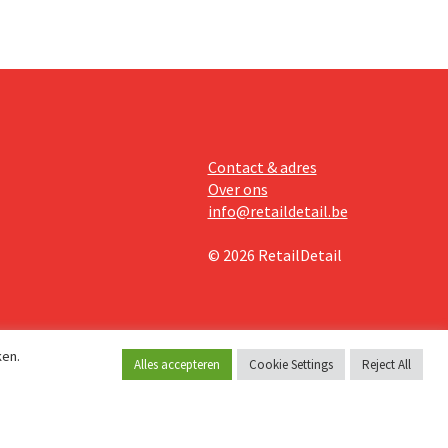
Contact & adres
Over ons
info@retaildetail.be
© 2026 RetailDetail
ken.
Alles accepteren
Cookie Settings
Reject All