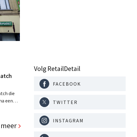
Volg RetailDetail
atch
FACEBOOK
tch die
na een
TWITTER
jaar hun
. Al is
INSTAGRAM
panden
 meer