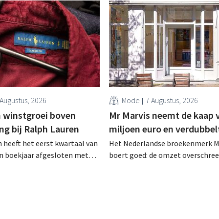
 Augustus, 2026
Mode
7 Augustus, 2026
 winstgroei boven
Mr Marvis neemt de kaap 
ng bij Ralph Lauren
miljoen euro en verdubbel
 heeft het eerst kwartaal van
Het Nederlandse broekenmerk M
en boekjaar afgesloten met
boert goed: de omzet overschree
zet van 1,96 miljard dollar
voor het eerst de grens van 100 
7 miljard euro), wat 14% meer
euro en de winst verdubbelde. H
ar eerder. Na die beter dan
marketinginvesteringen blijken 
art verhoogt het bedrijf ook
zichten voor het volledige