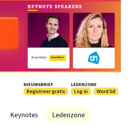
NIEUWSBRIEF
LEDENZONE
Registreer gratis
Log in
Word lid
Keynotes
Ledenzone