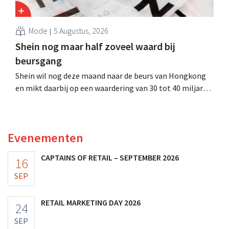
Mode
5 Augustus, 2026
Shein nog maar half zoveel waard bij
beursgang
Shein wil nog deze maand naar de beurs van Hongkong
en mikt daarbij op een waardering van 30 tot 40 miljard
Amerikaanse dollar. Dat is veel minder dan de modereus
ooit waard was, omdat nieuwe invoerheffingen de
winstgevendheid aantasten.
Evenementen
CAPTAINS OF RETAIL – SEPTEMBER 2026
16
SEP
RETAIL MARKETING DAY 2026
24
SEP