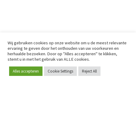
Wij gebruiken cookies op onze website om u de meest relevante
ervaring te geven door het onthouden van uw voorkeuren en
herhaalde bezoeken. Door op "Alles accepteren" te klikken,
stemt u in met het gebruik van ALLE cookies.
Alles accepteren
Cookie Settings
Reject All
Word lid
Sinds 2009 is RetailDetail hét toonaangevende B2B-
platform voor retail in Europa.