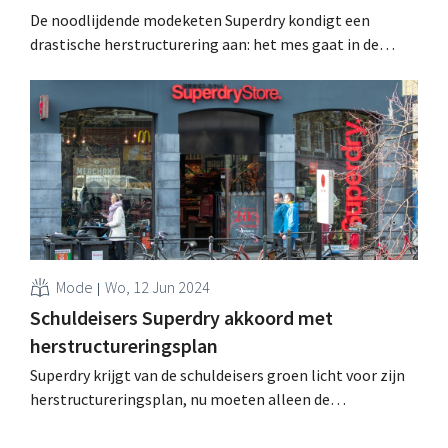
De noodlijdende modeketen Superdry kondigt een
drastische herstructurering aan: het mes gaat in de
huurprijzen en de kosten, er komt een
kapitaalverhoging en het merk verdwijnt van de beurs. .
Mode
Wo, 12 Jun 2024
Schuldeisers Superdry akkoord met
herstructureringsplan
Superdry krijgt van de schuldeisers groen licht voor zijn
herstructureringsplan, nu moeten alleen de
aandeelhouders nog hun goedkeuring geven. Het is de
ultieme reddingspoging van de keten. .