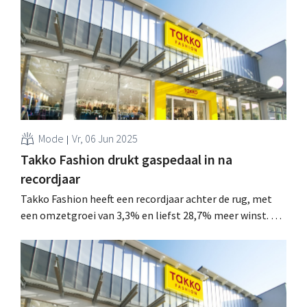
Mode
Vr, 06 Jun 2025
Takko Fashion drukt gaspedaal in na
recordjaar
Takko Fashion heeft een recordjaar achter de rug, met
een omzetgroei van 3,3% en liefst 28,7% meer winst. Na
een succesvolle start van 2025 blijft de keten ambitieus
en zet ze in op een uitbreiding met 300 winkels in
Europa. .