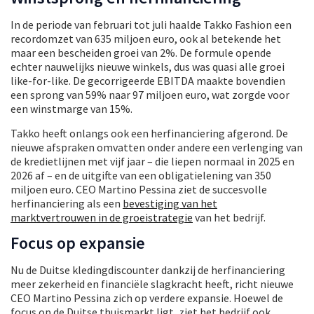
In de periode van februari tot juli haalde Takko Fashion een
recordomzet van 635 miljoen euro, ook al betekende het
maar een bescheiden groei van 2%. De formule opende
echter nauwelijks nieuwe winkels, dus was quasi alle groei
like-for-like. De gecorrigeerde EBITDA maakte bovendien
een sprong van 59% naar 97 miljoen euro, wat zorgde voor
een winstmarge van 15%.
Takko heeft onlangs ook een herfinanciering afgerond. De
nieuwe afspraken omvatten onder andere een verlenging van
de kredietlijnen met vijf jaar – die liepen normaal in 2025 en
2026 af – en de uitgifte van een obligatielening van 350
miljoen euro. CEO Martino Pessina ziet de succesvolle
herfinanciering als een
bevestiging van het
marktvertrouwen in de groeistrategie
van het bedrijf.
Focus op expansie
Nu de Duitse kledingdiscounter dankzij de herfinanciering
meer zekerheid en financiële slagkracht heeft, richt nieuwe
CEO Martino Pessina zich op verdere expansie. Hoewel de
focus op de Duitse thuismarkt ligt, ziet het bedrijf ook