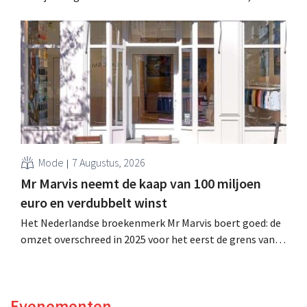
miljard dollar (ongeveer 1,7 miljard euro), wat 14% meer
is dan een jaar eerder. Na die beter dan verwachte start
verhoogt het bedrijf ook zijn vooruitzichten voor het
volledige boekjaar.
Mode
7 Augustus, 2026
Mr Marvis neemt de kaap van 100 miljoen
euro en verdubbelt winst
Het Nederlandse broekenmerk Mr Marvis boert goed: de
omzet overschreed in 2025 voor het eerst de grens van
100 miljoen euro en de winst verdubbelde. Hoge
marketinginvesteringen blijken te lonen.
Evenementen