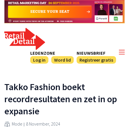
LEDENZONE
NIEUWSBRIEF
Log in
Word lid
Registreer gratis
Takko Fashion boekt
recordresultaten en zet in op
expansie
Mode
8 November, 2024