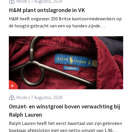
Mode
7 Augustus, 2026
H&M plant ontslagronde in VK
H&M heeft ongeveer 250 Britse kantoormedewerkers op
de hoogte gebracht van een op handen zijnde
reorganisatie die tot banenverlies kan leiden. De
sanering volgt op eerdere ingrepen in Nederland, België
en Spanje waarbij al honderden jobs verloren gingen.
Mode
7 Augustus, 2026
Omzet- en winstgroei boven verwachting bij
Ralph Lauren
Ralph Lauren heeft het eerst kwartaal van zijn gebroken
boekjaar afgesloten met een netto-omzet van 1,96