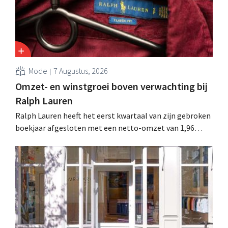
Mode
7 Augustus, 2026
Omzet- en winstgroei boven verwachting bij
Ralph Lauren
Ralph Lauren heeft het eerst kwartaal van zijn gebroken
boekjaar afgesloten met een netto-omzet van 1,96
miljard dollar (ongeveer 1,7 miljard euro), wat 14% meer
is dan een jaar eerder. Na die beter dan verwachte start
verhoogt het bedrijf ook zijn vooruitzichten voor het
volledige boekjaar.