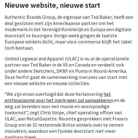
Nieuwe website, nieuwe start
Authentic Brands Group, de eigenaar van Ted Baker, heeft een
deal gesloten met zijn Amerikaanse partner om het
modemerk in het Verenigd Koninkrijk en Europa een digitale
doorstart te bezorgen. Vorige week gingen de laatste
Europese winkels dicht, maar via e-commerce blijft het label
toch bestaan.
United Legwear and Apparel (ULAC) is nu al de operationele
partner van Ted Baker in de VS en Canada en verdeelt ook
onder andere Sketchers, DKNY en Puma in Noord-Amerika.
Deze herfst gaat de samenwerking overzees van start met
een nieuwe website en nieuwe collecties.
“We zijn ervan overtuigd dat deze herlancering
het
enthousiasme voor het merk weer zal aanwakkeren
en de
weg zal bereiden voor een mooie en voorspoedige
toekomst”, zegt Chris Volpe, chief operating officer van
ULAC, aan RetailGazette. Recente gesprekken met Frasers
Group om de 31 resterende Britse winkels over te nemen
mislukten, waardoor een fysieke doorstart niet meer
haalbaar bleek.