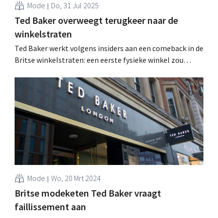
Mode
Do, 31 Jul 2025
Ted Baker overweegt terugkeer naar de
winkelstraten
Ted Baker werkt volgens insiders aan een comeback in de
Britse winkelstraten: een eerste fysieke winkel zou
begin volgend jaar openen in Londen. Dat is een
opmerkelijke ommekeer voor het merk, dat sinds vorig
jaar enkel nog online actief was. .
Mode
Wo, 20 Mrt 2024
Britse modeketen Ted Baker vraagt
faillissement aan