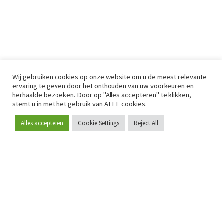
Wij gebruiken cookies op onze website om u de meest relevante
ervaring te geven door het onthouden van uw voorkeuren en
herhaalde bezoeken. Door op "Alles accepteren" te klikken,
stemt u in met het gebruik van ALLE cookies.
Alles accepteren
Cookie Settings
Reject All
Word lid
Sinds 2009 is RetailDetail hét toonaangevende B2B-