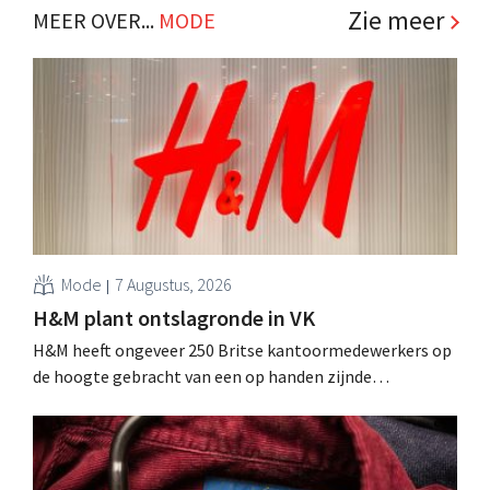
Zie meer
MEER OVER...
MODE
Mode
7 Augustus, 2026
H&M plant ontslagronde in VK
H&M heeft ongeveer 250 Britse kantoormedewerkers op
de hoogte gebracht van een op handen zijnde
reorganisatie die tot banenverlies kan leiden. De
sanering volgt op eerdere ingrepen in Nederland, België
en Spanje waarbij al honderden jobs verloren gingen.