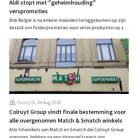
Aldi stopt met "geheimhouding"
verspromoties
Aldi België is na enkele maanden teruggekomen op zijn
besluit om folderpromoties voor verse producten op zijn
website geheim te houden tot de zondag voor ze in
werking treden: "Onze klanten willen goed
geïnformeerd worden." .
Food
Di, 04 Aug 2026
Colruyt Group vindt finale bestemming voor
alle overgenomen Match & Smatch winkels
Alle 54 winkels van Match en Smatch die Colruyt Group
overnam, hebben na een intensief traject van