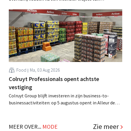
tweeënhalf jaar hun definitieve bestemming gevonden.
Al is die bestemming voor sommige panden een sluiting.
.
Food
Ma, 03 Aug 2026
Colruyt Professionals opent achtste
vestiging
Colruyt Group blijft investeren in zijn business-to-
businessactiviteiten: op 5 augustus opent in Alleur de
achtste vestiging van Colruyt Professionals, de
winkelformule die zich uitsluitend richt op professionele
klanten. .
Zie meer
MEER OVER...
MODE