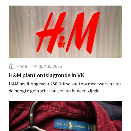
Mode
7 Augustus, 2026
H&M plant ontslagronde in VK
H&M heeft ongeveer 250 Britse kantoormedewerkers op
de hoogte gebracht van een op handen zijnde
reorganisatie die tot banenverlies kan leiden. De
sanering volgt op eerdere ingrepen in Nederland, België
en Spanje waarbij al honderden jobs verloren gingen.