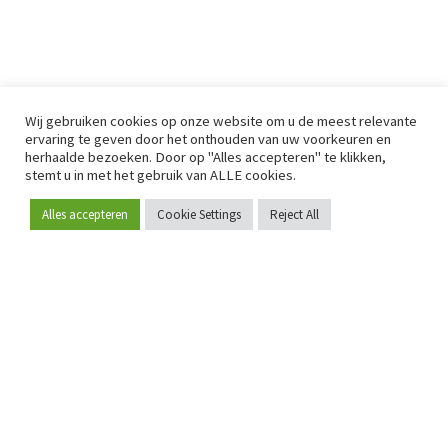
Wij gebruiken cookies op onze website om u de meest relevante
ervaring te geven door het onthouden van uw voorkeuren en
herhaalde bezoeken. Door op "Alles accepteren" te klikken,
stemt u in met het gebruik van ALLE cookies.
Alles accepteren
Cookie Settings
Reject All
Word lid
Sinds 2009 is RetailDetail hét toonaangevende B2B-
platform voor retail in Europa.
Als "100% trusted medium" en sterke retailcommunity biedt