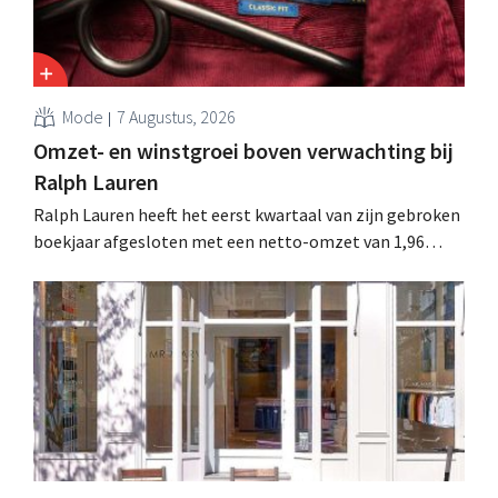
Mode
7 Augustus, 2026
Omzet- en winstgroei boven verwachting bij
Ralph Lauren
Ralph Lauren heeft het eerst kwartaal van zijn gebroken
boekjaar afgesloten met een netto-omzet van 1,96
miljard dollar (ongeveer 1,7 miljard euro), wat 14% meer
is dan een jaar eerder. Na die beter dan verwachte start
verhoogt het bedrijf ook zijn vooruitzichten voor het
volledige boekjaar.