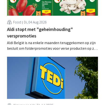
Food
Di, 04 Aug 2026
Aldi stopt met "geheimhouding"
verspromoties
Aldi België is na enkele maanden teruggekomen op zijn
besluit om folderpromoties voor verse producten op zijn
website geheim te houden tot de zondag voor ze in
werking treden: "Onze klanten willen goed
geïnformeerd worden." .