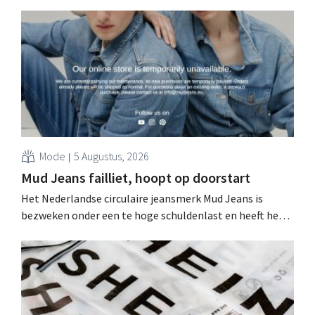
als gevolg van tegenvallende prestaties van Michael
Kors, ondanks sterke resultaten van Jimmy Choo.
Mode
5 Augustus, 2026
Mud Jeans failliet, hoopt op doorstart
Het Nederlandse circulaire jeansmerk Mud Jeans is
bezweken onder een te hoge schuldenlast en heeft het
faillissement aangevraagd. CEO Dion Vijgeboom hoopt
evenwel dat het verhaal hiermee niet eindigt.