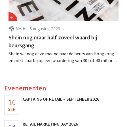
Mode
5 Augustus, 2026
Shein nog maar half zoveel waard bij
beursgang
Shein wil nog deze maand naar de beurs van Hongkong
en mikt daarbij op een waardering van 30 tot 40 miljard
Amerikaanse dollar. Dat is veel minder dan de modereus
ooit waard was, omdat nieuwe invoerheffingen de
winstgevendheid aantasten.
Evenementen
CAPTAINS OF RETAIL – SEPTEMBER 2026
16
SEP
RETAIL MARKETING DAY 2026