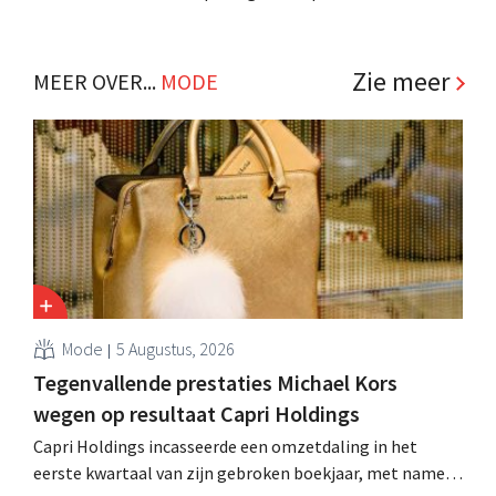
achtste vestiging van Colruyt Professionals, de
winkelformule die zich uitsluitend richt op professionele
klanten. .
Zie meer
MEER OVER...
MODE
Mode
5 Augustus, 2026
Tegenvallende prestaties Michael Kors
wegen op resultaat Capri Holdings
Capri Holdings incasseerde een omzetdaling in het
eerste kwartaal van zijn gebroken boekjaar, met name