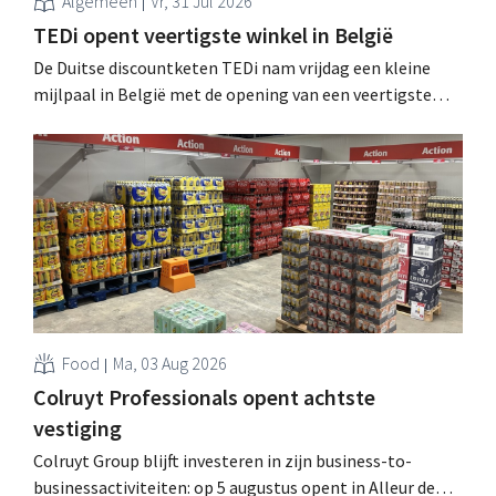
Algemeen
Vr, 31 Jul 2026
TEDi opent veertigste winkel in België
De Duitse discountketen TEDi nam vrijdag een kleine
mijlpaal in België met de opening van een veertigste
filiaal. Het gaat behoorlijk snel voor de retailer, die pas
sinds 2023 aanwezig is in het land. .
Food
Ma, 03 Aug 2026
Colruyt Professionals opent achtste
vestiging
Colruyt Group blijft investeren in zijn business-to-
businessactiviteiten: op 5 augustus opent in Alleur de