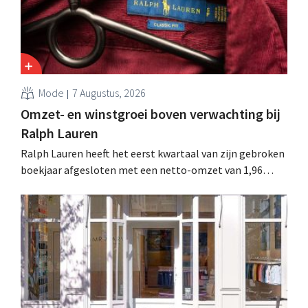
Mode
7 Augustus, 2026
Omzet- en winstgroei boven verwachting bij
Ralph Lauren
Ralph Lauren heeft het eerst kwartaal van zijn gebroken
boekjaar afgesloten met een netto-omzet van 1,96
miljard dollar (ongeveer 1,7 miljard euro), wat 14% meer
is dan een jaar eerder. Na die beter dan verwachte start
verhoogt het bedrijf ook zijn vooruitzichten voor het
volledige boekjaar.