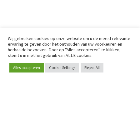
Wij gebruiken cookies op onze website om u de meest relevante
ervaring te geven door het onthouden van uw voorkeuren en
herhaalde bezoeken. Door op "Alles accepteren" te klikken,
stemt u in met het gebruik van ALLE cookies.
Alles accepteren
Cookie Settings
Reject All
Word lid
Sinds 2009 is RetailDetail hét toonaangevende B2B-
platform voor retail in Europa.
Als "100% trusted medium" en sterke retailcommunity biedt