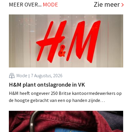
commerce. .
Zie meer
MEER OVER...
MODE
Mode
7 Augustus, 2026
H&M plant ontslagronde in VK
H&M heeft ongeveer 250 Britse kantoormedewerkers op
de hoogte gebracht van een op handen zijnde
reorganisatie die tot banenverlies kan leiden. De
sanering volgt op eerdere ingrepen in Nederland, België
en Spanje waarbij al honderden jobs verloren gingen.