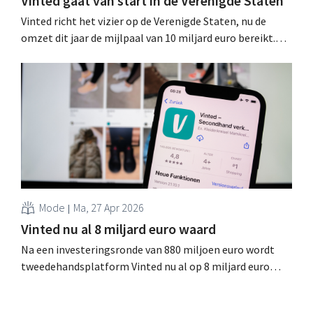
Vinted gaat van start in de Verenigde Staten
Vinted richt het vizier op de Verenigde Staten, nu de
omzet dit jaar de mijlpaal van 10 miljard euro bereikt.
Vanaf maandag is het tweedehandsplatform
beschikbaar in New York, als eerste test. .
Mode
Ma, 27 Apr 2026
Vinted nu al 8 miljard euro waard
Na een investeringsronde van 880 miljoen euro wordt
tweedehandsplatform Vinted nu al op 8 miljard euro
gewaardeerd. Het bedrijf wijst erop dat de online
tweedehandsmarkt sneller groeit dan de algemene e-