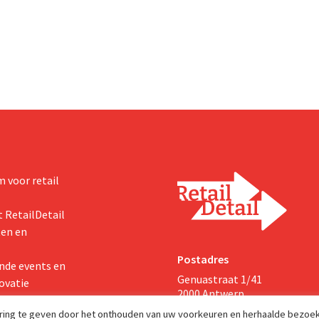
7 miljard euro), wat 14% meer
euro en de winst verdubbelde. H
ar eerder. Na die beter dan
marketinginvesteringen blijken 
art verhoogt het bedrijf ook
zichten voor het volledige
 voor retail
 RetailDetail
ten en
Postadres
nde events en
Genuastraat 1/41
ovatie
2000 Antwerp
aring te geven door het onthouden van uw voorkeuren en herhaalde bezoe