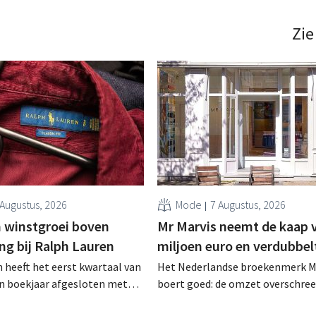
professionele klanten. .
bestemming gevonden. Al is
ming voor sommige panden
Zie
een sluiting. .
 Augustus, 2026
Mode
7 Augustus, 2026
 winstgroei boven
Mr Marvis neemt de kaap 
ng bij Ralph Lauren
miljoen euro en verdubbel
 heeft het eerst kwartaal van
Het Nederlandse broekenmerk M
en boekjaar afgesloten met
boert goed: de omzet overschree
zet van 1,96 miljard dollar
voor het eerst de grens van 100 