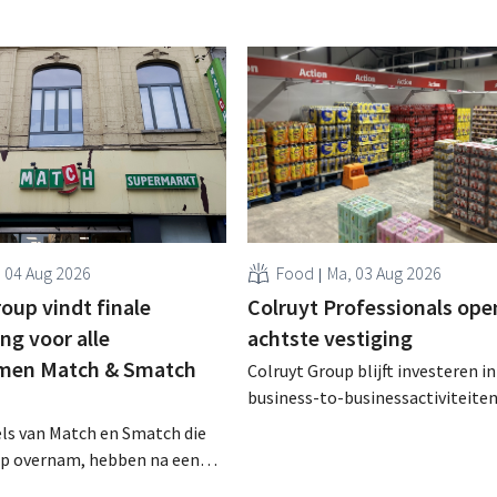
, 04 Aug 2026
Food
Ma, 03 Aug 2026
oup vindt finale
Colruyt Professionals ope
g voor alle
achtste vestiging
men Match & Smatch
Colruyt Group blijft investeren in
business-to-businessactiviteiten
augustus opent in Alleur de acht
els van Match en Smatch die
vestiging van Colruyt Professiona
up overnam, hebben na een
winkelformule die zich uitsluiten
aject van tweeënhalf jaar hun