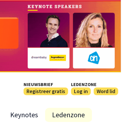
NIEUWSBRIEF
LEDENZONE
Registreer gratis
Log in
Word lid
Keynotes
Ledenzone