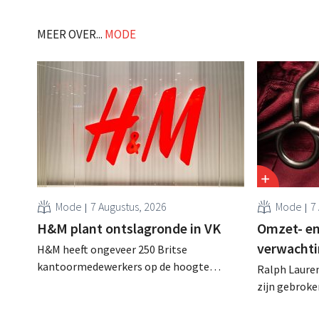
klanten willen goed geïnformeerd
definitieve 
worden." .
die bestem
MEER OVER...
MODE
Mode
7 Augustus, 2026
Mode
7
H&M plant ontslagronde in VK
Omzet- en
verwachti
H&M heeft ongeveer 250 Britse
kantoormedewerkers op de hoogte
Ralph Lauren
gebracht van een op handen zijnde
zijn gebrok
reorganisatie die tot banenverlies kan
een netto-om
leiden. De sanering volgt op eerdere