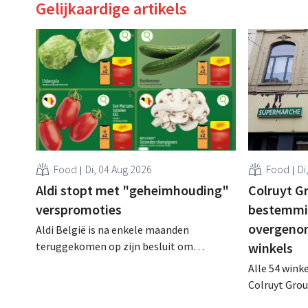
Gelijkaardige artikels
Food
Di, 04 Aug 2026
Food
Di
Aldi stopt met "geheimhouding"
Colruyt Gr
verspromoties
bestemmin
overgeno
Aldi België is na enkele maanden
teruggekomen op zijn besluit om
winkels
folderpromoties voor verse producten op
Alle 54 wink
zijn website geheim te houden tot de
Colruyt Gro
zondag voor ze in werking treden: "Onze
intensief tr