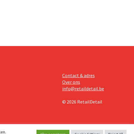
oge
te lonen.
Contact & adres
Over ons
info@retaildetail.be
© 2026 RetailDetail
ken.