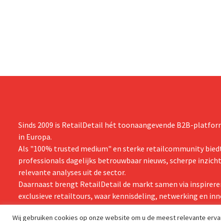
(ongeveer 1,
ingrepen in Nederland, België en Spanje
is dan een ja
waarbij al honderden jobs verloren gingen.
verwachte st
zijn vooruit
boekjaar.
Sinds 2009 is RetailDetail hét toonaangevende B2B-platform
in Europa.
Als "100% trusted medium" en sterke retailcommunity biedt
professionals dagelijks betrouwbaar nieuws, scherpe inzich
relevante analyses uit de sector.
Daarnaast brengt RetailDetail de markt samen via inspirere
exclusieve retailtours, waar kennisdeling, netwerking en inn
centraal staan.
Wij gebruiken cookies op onze website om u de meest relevante erv