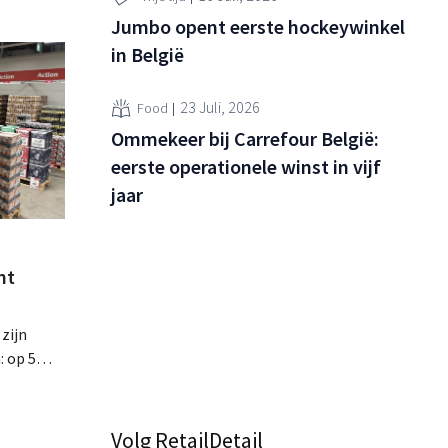
Jumbo opent eerste hockeywinkel
in België
23 Juli, 2026
Food
Ommekeer bij Carrefour België:
eerste operationele winst in vijf
jaar
nt
 zijn
: op 5
ste
ls, de
d richt op
Volg RetailDetail