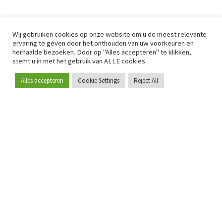
Wij gebruiken cookies op onze website om u de meest relevante
ervaring te geven door het onthouden van uw voorkeuren en
herhaalde bezoeken. Door op "Alles accepteren" te klikken,
stemt u in met het gebruik van ALLE cookies.
Alles accepteren
Cookie Settings
Reject All
Word lid
Sinds 2009 is RetailDetail hét toonaangevende B2B-
platform voor retail in Europa.
Als "100% trusted medium" en sterke retailcommunity biedt
RetailDetail professionals dagelijks betrouwbaar nieuws,
scherpe inzichten en relevante analyses uit de sector.