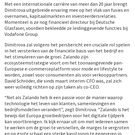
Met een internationale carrière van meer dan 20 jaar brengt
Dimitrova uitgebreide ervaring mee op het vlak van fusies en
overnames, kapitaalmarkten en investeerdersrelaties.
Momenteel is ze nog financieel directeur bij Deutsche
Glasfaser, voordien bekleedde ze leidinggevende functies bij
Vodafone Group.
Dimitrova zal volgens het persbericht een cruciale rol spelen
in het versterken van de financiële basis van het bedrijf en
het stimuleren van de groei. Zalando zijn
ecosysteemstrategie voort om het toonaangevende pan-
Europese e-commerceplatform voor mode en lifestyle te
worden, zowel voor consumenten als voor verkooppartners.
David Schröder, die sinds maart interim-CFO was, zal zich
weer volledig richten op zijn taken als co-CEO.
“Net als Zalando heb ik een passie voor de manier waarop
technologie het leven van klanten, samenlevingen en
bedrijfsmodellen verandert”, zegt Dimitrova. “Zalando is het
bewijs dat Europa groeibedrijven voor het digitale tijdperk
kan voortbrengen. Ik kijk ernaar uit om met iedereen samen
te werken om de groei te versnellen, de marges te vergroten
en op grote schaal een sterke kasstroom te genereren in