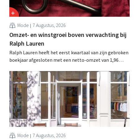
Mode
7 Augustus, 2026
Omzet- en winstgroei boven verwachting bij
Ralph Lauren
Ralph Lauren heeft het eerst kwartaal van zijn gebroken
boekjaar afgesloten met een netto-omzet van 1,96
miljard dollar (ongeveer 1,7 miljard euro), wat 14% meer
is dan een jaar eerder. Na die beter dan verwachte start
verhoogt het bedrijf ook zijn vooruitzichten voor het
volledige boekjaar.
Mode
7 Augustus, 2026