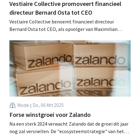
Vestiaire Collective promoveert financieel
directeur Bernard Osta tot CEO
Vestiaire Collective benoemt financieel directeur
Bernard Osta tot CEO, als opvolger van Maximilian
Bittner. De marktplaats voor luxe-tweedehands spreekt
van een nieuw hoofdstuk in het groeiverhaal. .
Mode
Do, 06 Mrt 2025
Forse winstgroei voor Zalando
Na een sterk 2024 verwacht Zalando dat de groei dit jaar
nog zal versnellen. De "ecosysteemstrategie" van het
modeplatform blijkt succesvol en ook de integratie van