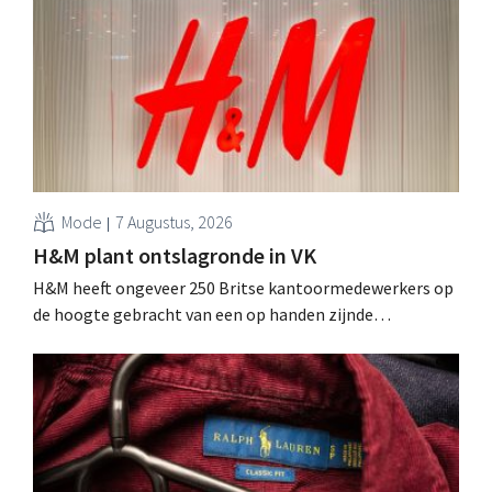
Mode
7 Augustus, 2026
H&M plant ontslagronde in VK
H&M heeft ongeveer 250 Britse kantoormedewerkers op
de hoogte gebracht van een op handen zijnde
reorganisatie die tot banenverlies kan leiden. De
sanering volgt op eerdere ingrepen in Nederland, België
en Spanje waarbij al honderden jobs verloren gingen.