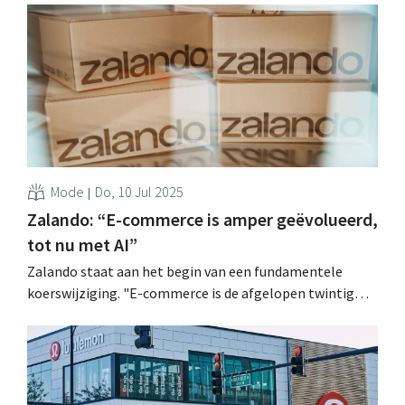
Mode
Do, 10 Jul 2025
Zalando: “E-commerce is amper geëvolueerd,
tot nu met AI”
Zalando staat aan het begin van een fundamentele
koerswijziging. "E-commerce is de afgelopen twintig
jaar nauwelijks veranderd", stelt het digitale
modeplatform, maar dat verandert nu allemaal met
artificiële intelligentie en aangevulde realiteit. .