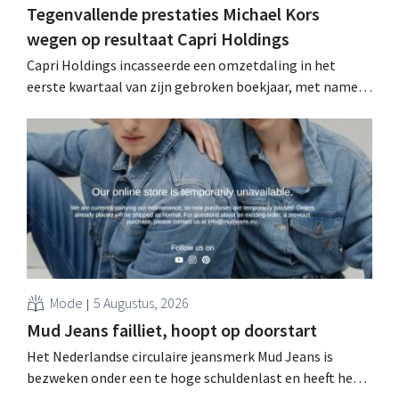
Tegenvallende prestaties Michael Kors
wegen op resultaat Capri Holdings
Capri Holdings incasseerde een omzetdaling in het
eerste kwartaal van zijn gebroken boekjaar, met name
als gevolg van tegenvallende prestaties van Michael
Kors, ondanks sterke resultaten van Jimmy Choo.
Mode
5 Augustus, 2026
Mud Jeans failliet, hoopt op doorstart
Het Nederlandse circulaire jeansmerk Mud Jeans is
bezweken onder een te hoge schuldenlast en heeft het
faillissement aangevraagd. CEO Dion Vijgeboom hoopt