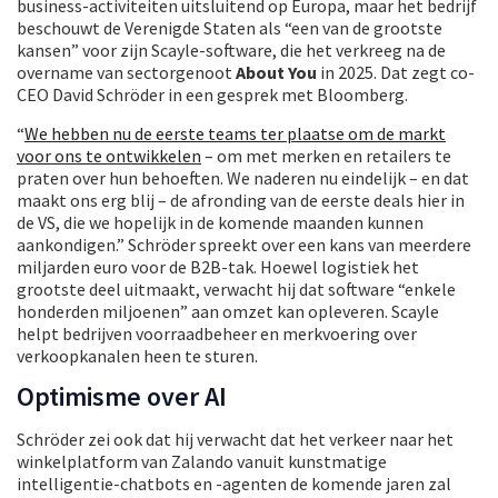
business-activiteiten uitsluitend op Europa, maar het bedrijf
beschouwt de Verenigde Staten als “een van de grootste
kansen” voor zijn Scayle-software, die het verkreeg na de
overname van sectorgenoot
About You
in 2025. Dat zegt co-
CEO David Schröder in een gesprek met Bloomberg.
“
We hebben nu de eerste teams ter plaatse om de markt
voor ons te ontwikkelen
– om met merken en retailers te
praten over hun behoeften. We naderen nu eindelijk – en dat
maakt ons erg blij – de afronding van de eerste deals hier in
de VS, die we hopelijk in de komende maanden kunnen
aankondigen.” Schröder spreekt over een kans van meerdere
miljarden euro voor de B2B-tak. Hoewel logistiek het
grootste deel uitmaakt, verwacht hij dat software “enkele
honderden miljoenen” aan omzet kan opleveren. Scayle
helpt bedrijven voorraadbeheer en merkvoering over
verkoopkanalen heen te sturen.
Optimisme over AI
Schröder zei ook dat hij verwacht dat het verkeer naar het
winkelplatform van Zalando vanuit kunstmatige
intelligentie-chatbots en -agenten de komende jaren zal