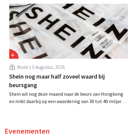
evenwel dat het verhaal hiermee niet eindigt.
Mode
5 Augustus, 2026
Shein nog maar half zoveel waard bij
beursgang
Shein wil nog deze maand naar de beurs van Hongkong
en mikt daarbij op een waardering van 30 tot 40 miljard
Amerikaanse dollar. Dat is veel minder dan de modereus
ooit waard was, omdat nieuwe invoerheffingen de
winstgevendheid aantasten.
Evenementen