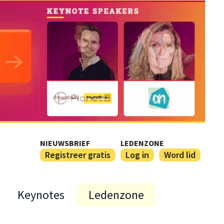
NIEUWSBRIEF
LEDENZONE
Registreer gratis
Log in
Word lid
Keynotes
Ledenzone