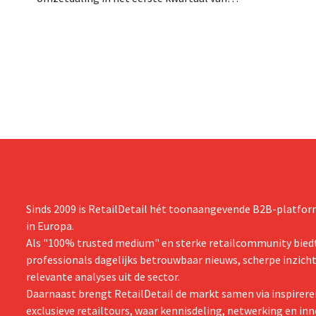
aangevraagd
zijn gebroken boekjaar, met name als
evenwel dat 
gevolg van tegenvallende prestaties van
eindigt.
Michael Kors, ondanks sterke resultaten
van Jimmy Choo.
Sinds 2009 is RetailDetail hét toonaangevende B2B-platform
in Europa.
Als "100% trusted medium" en sterke retailcommunity biedt
professionals dagelijks betrouwbaar nieuws, scherpe inzich
relevante analyses uit de sector.
Daarnaast brengt RetailDetail de markt samen via inspirere
exclusieve retailtours, waar kennisdeling, netwerking en inn