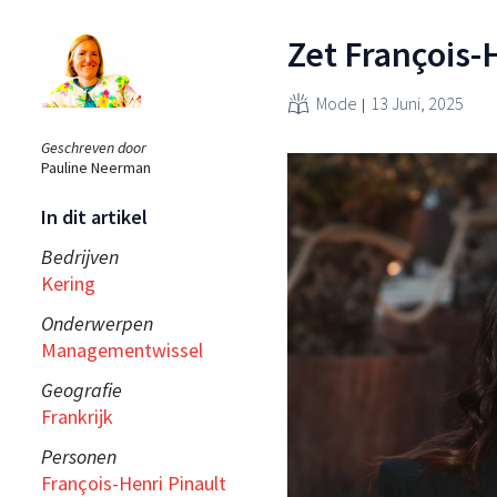
Zet François-H
Mode
13 Juni, 2025
Geschreven door
Pauline Neerman
In dit artikel
Bedrijven
Kering
Onderwerpen
Managementwissel
Geografie
Frankrijk
Personen
François-Henri Pinault