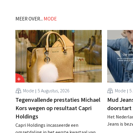
nemen over het slabakkende luxeconcern
een omzetval
Kering, waar topman François-Henri
eigenaar Fra
Pinault een stapje opzij zet. .
de prestatie
MEER OVER...
MODE
zijn verslecht
Mode
5 Augustus, 2026
Mode
5
Tegenvallende prestaties Michael
Mud Jeans 
Kors wegen op resultaat Capri
doorstart
Holdings
Het Nederlan
Jeans is be
Capri Holdings incasseerde een
schuldenlast
omzetdaling in het eerste kwartaal van