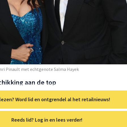
enri Pinault met echtgenote Salma Hayek
chikking aan de top
lezen? Word lid en ontgrendel al het retailnieuws!
Reeds lid? Log in en lees verder!