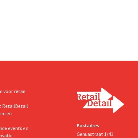
. CEO Dion Vijgeboom hoopt
Amerikaanse dollar. Dat is veel 
het verhaal hiermee niet
de modereus ooit waard was, om
nieuwe invoerheffingen de
winstgevendheid aantasten.
 voor retail
 RetailDetail
ten en
Postadres
nde events en
Genuastraat 1/41
ovatie