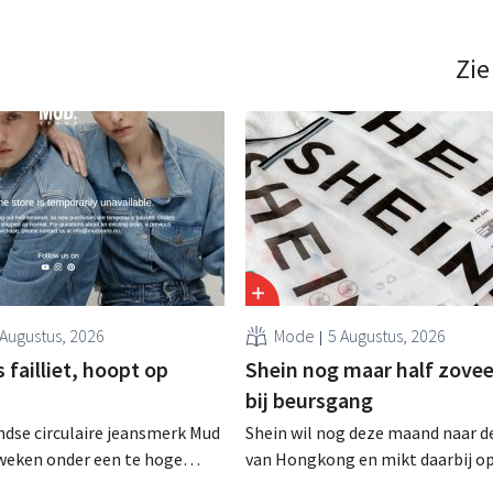
 in het eerste kwartaal geeft
organisatie met twee nieuwe gr
nçois-Henri Pinault toe dat
expertisecentra: Industry en Clie
s van de luxegroep aanzienlijk
het directiecomité wordt hervorm
Zie
erd. .
 Augustus, 2026
Mode
5 Augustus, 2026
failliet, hoopt op
Shein nog maar half zovee
bij beursgang
dse circulaire jeansmerk Mud
Shein wil nog deze maand naar d
zweken onder een te hoge
van Hongkong en mikt daarbij o
 en heeft het faillissement
waardering van 30 tot 40 miljard