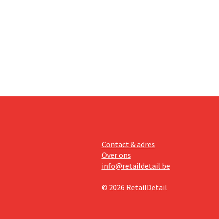
minder dan
dat
Contact & adres
Over ons
info@retaildetail.be
© 2026 RetailDetail