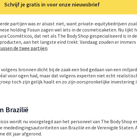
Schrijf je gratis in voor onze nieuwsbrief
rde partijen was er alvast niet, want private-equitybedrijven zoal
inese holding Fosun zagen wel iets in de cosmeticaketen. Nu lijkt h
ura Cosméticos, dat net als The Body Shop gespecialiseerd is in d
sproducten, aan het langste eind trekt. Vandaag zouden er immers
tussen de twee partijen
.
 volgens bronnen dicht bij de zaak een bod gedaan van een miljard
éal voor ogen had, maar dat volgens experten niet echt realistisc
 groep toch zijn gelijk haalt en zo zijn oorspronkelijke investering 
 Brazilië
icos wordt nu voorgelegd aan het personeel van The Body Shop 
 mededingingsautoriteiten van Brazilië en de Verenigde Staten. A
me dit jaar afgerond.