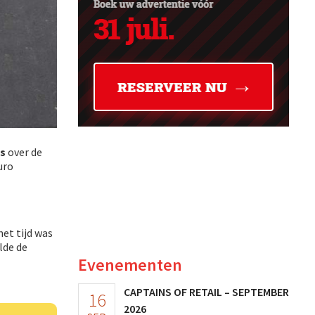
s
over de
uro
het tijd was
lde de
Evenementen
CAPTAINS OF RETAIL – SEPTEMBER
16
2026