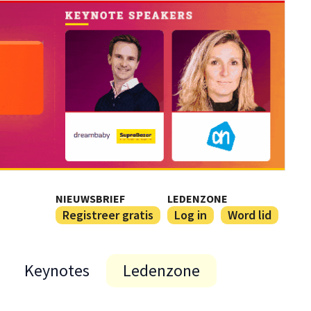
NIEUWSBRIEF
LEDENZONE
Registreer gratis
Log in
Word lid
Keynotes
Ledenzone