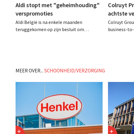
Aldi stopt met "geheimhouding"
Colruyt P
verspromoties
achtste v
Aldi België is na enkele maanden
Colruyt Group
teruggekomen op zijn besluit om
business-to-
folderpromoties voor verse producten op
augustus ope
zijn website geheim te houden tot de
vestiging va
zondag voor ze in werking treden: "Onze
winkelformul
klanten willen goed geïnformeerd
worden." .
MEER OVER...
SCHOONHEID/VERZORGING