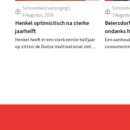
Schoonheid/verzorging
Schoonhe
6 Augustus, 2026
3 Augustu
Henkel optimistisch na sterke
Beiersdor
jaarhelft
ondanks h
Henkel heeft er een sterk eerste halfjaar
Een aanhou
op zitten: de Duitse multinational ziet
consumenten
ondanks een zwak
schoonheids
consumentenvertrouwen groei voor de
spelen. De m
categorieën haarverzorging en
zelfs een li
wasmiddelen en voert de
volledige bo
overnameactiviteiten op.