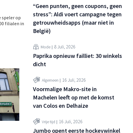
“Geen punten, geen coupons, geen
stress”: Aldi voert campagne tegen
e speler op
getrouwheidsapps (maar niet in
 filialen in
België)
8 Juli, 2026
Mode
Paprika opnieuw failliet: 30 winkels
dicht
16 Juli, 2026
Algemeen
Voormalige Makro-site in
Machelen leeft op met de komst
van Colos en Delhaize
16 Juli, 2026
Vrije tijd
Jumbo opent eerste hockeywinkel