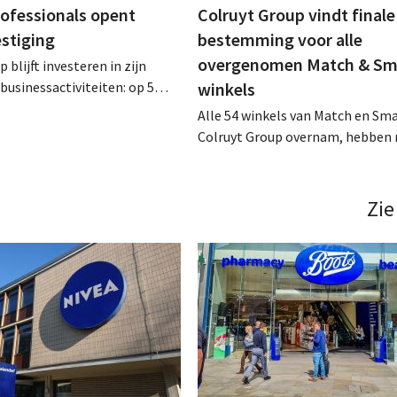
rofessionals opent
Colruyt Group vindt finale
estiging
bestemming voor alle
overgenomen Match & Sm
 blijft investeren in zijn
businessactiviteiten: op 5
winkels
nt in Alleur de achtste
Alle 54 winkels van Match en Sma
n Colruyt Professionals, de
Colruyt Group overnam, hebben 
e die zich uitsluitend richt op
intensief traject van tweeënhalf 
professionele klanten. .
definitieve bestemming gevonden
die bestemming voor sommige 
Zie
een sluiting. .