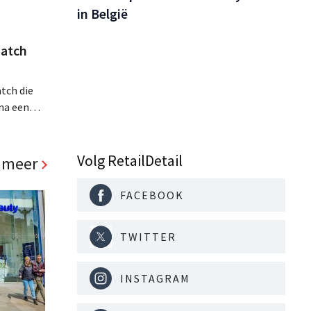
in België
atch
tch die
na een
jaar hun
. Al is
panden
Volg RetailDetail
 meer
FACEBOOK
TWITTER
INSTAGRAM