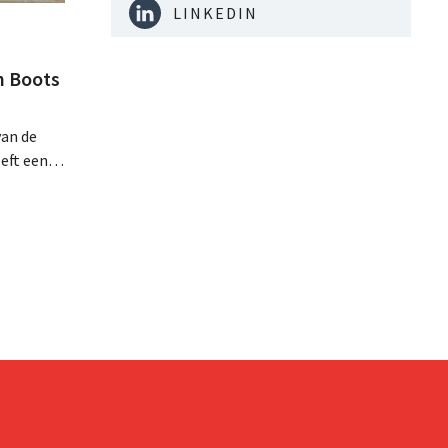
LINKEDIN
n Boots
van de
eft een
on
ok. De
an de