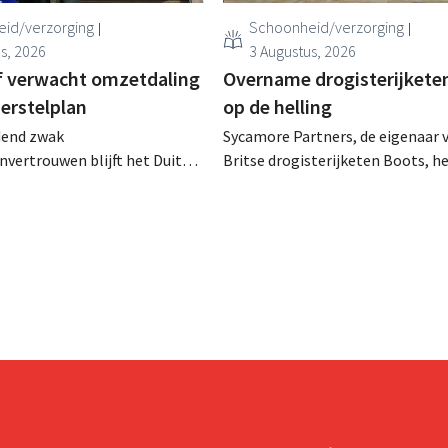
id/verzorging
Schoonheid/verzorging
s, 2026
3 Augustus, 2026
f verwacht omzetdaling
Overname drogisterijkete
erstelplan
op de helling
dend zwak
Sycamore Partners, de eigenaar 
vertrouwen blijft het Duitse
Britse drogisterijketen Boots, he
concern Beiersdorf parten
bod van miljardairsfamilie West
ultinational verwacht nu
afgewezen, nadat een andere
chte omzetdaling voor het
overnamekandidaat zich terugtr
ekjaar.
onzekerheid over de toekomst v
retailer houdt aan.