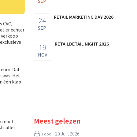
SEP
RETAIL MARKETING DAY 2026
24
s CVC,
SEP
et er echter
e verkoop
exclusieve
RETAILDETAIL NIGHT 2026
19
NOV
 euro. Dat
h was. Het
in één klap
Meest gelezen
en moet
ls alles
20 Juli, 2026
Food