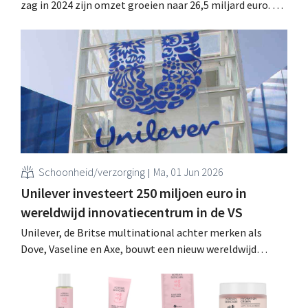
zag in 2024 zijn omzet groeien naar 26,5 miljard euro. De
samenwerking met Facebook-moeder Meta voor een lijn
slimme brillen was een belangrijke groeimotor. .
Schoonheid/verzorging
Ma, 01 Jun 2026
Unilever investeert 250 miljoen euro in
wereldwijd innovatiecentrum in de VS
Unilever, de Britse multinational achter merken als
Dove, Vaseline en Axe, bouwt een nieuw wereldwijd
innovatiecentrum in New Haven, Connecticut. Het
centrum, goed voor een investering van 270 miljoen
dollar, wordt een hub voor R&D rond persoonlijke