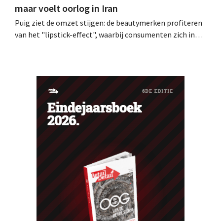
maar voelt oorlog in Iran
Puig ziet de omzet stijgen: de beautymerken profiteren
van het "lipstick-effect", waarbij consumenten zich in
onzekere tijden verwennen met laagdrempelige
aankopen zoals make-up. Het conflict in het Midden-
Oosten laat zich echter ook in negatieve zin voelen.