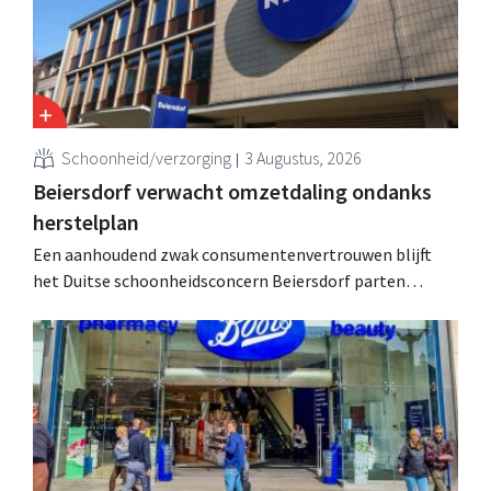
Schoonheid/verzorging
3 Augustus, 2026
Beiersdorf verwacht omzetdaling ondanks
herstelplan
Een aanhoudend zwak consumentenvertrouwen blijft
het Duitse schoonheidsconcern Beiersdorf parten
spelen. De multinational verwacht nu zelfs een lichte
omzetdaling voor het volledige boekjaar.