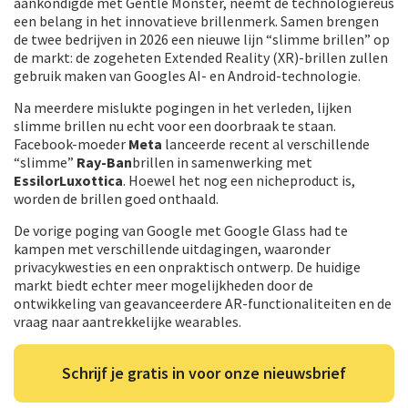
aankondigde met Gentle Monster, neemt de technologiereus
een belang in het innovatieve brillenmerk. Samen brengen
de twee bedrijven in 2026 een nieuwe lijn “slimme brillen” op
de markt: de zogeheten Extended Reality (XR)-brillen zullen
gebruik maken van Googles AI- en Android-technologie.
Na meerdere mislukte pogingen in het verleden, lijken
slimme brillen nu echt voor een doorbraak te staan.
Facebook-moeder
Meta
lanceerde recent al verschillende
“slimme”
Ray-Ban
brillen in samenwerking met
EssilorLuxottica
. Hoewel het nog een nicheproduct is,
worden de brillen goed onthaald.
De vorige poging van Google met Google Glass had te
kampen met verschillende uitdagingen, waaronder
privacykwesties en een onpraktisch ontwerp. De huidige
markt biedt echter meer mogelijkheden door de
ontwikkeling van geavanceerdere AR-functionaliteiten en de
vraag naar aantrekkelijke wearables.
Schrijf je gratis in voor onze nieuwsbrief