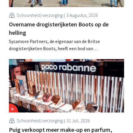
Schoonheid/verzorging
3 Augustus, 2026
Overname drogisterijketen Boots op de
helling
Sycamore Partners, de eigenaar van de Britse
drogisterijketen Boots, heeft een bod van
miljardairsfamilie Weston afgewezen, nadat een andere
overnamekandidaat zich terugtrok. De onzekerheid over
de toekomst van de retailer houdt aan.
Schoonheid/verzorging
31 Juli, 2026
Puig verkoopt meer make-up en parfum,