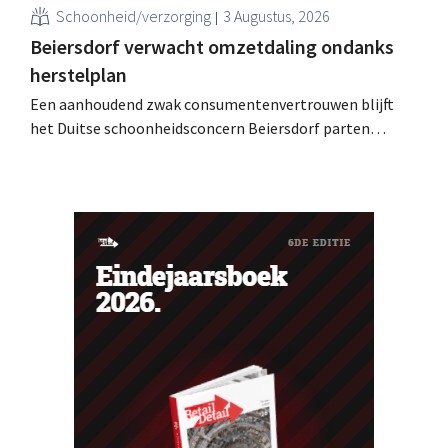
Schoonheid/verzorging
3 Augustus, 2026
Beiersdorf verwacht omzetdaling ondanks
herstelplan
Een aanhoudend zwak consumentenvertrouwen blijft
het Duitse schoonheidsconcern Beiersdorf parten
spelen. De multinational verwacht nu zelfs een lichte
omzetdaling voor het volledige boekjaar.