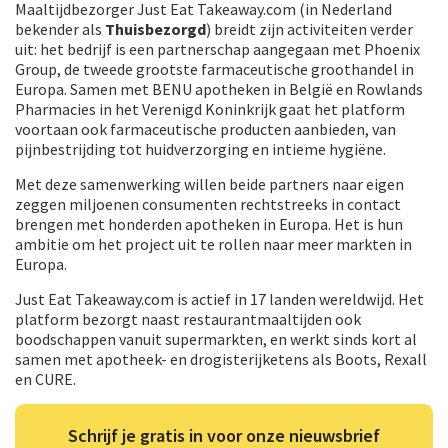
Maaltijdbezorger Just Eat Takeaway.com (in Nederland
bekender als
Thuisbezorgd
) breidt zijn activiteiten verder
uit: het bedrijf is een partnerschap aangegaan met Phoenix
Group, de tweede grootste farmaceutische groothandel in
Europa. Samen met BENU apotheken in België en Rowlands
Pharmacies in het Verenigd Koninkrijk gaat het platform
voortaan ook farmaceutische producten aanbieden, van
pijnbestrijding tot huidverzorging en intieme hygiëne.
Met deze samenwerking willen beide partners naar eigen
zeggen miljoenen consumenten rechtstreeks in contact
brengen met honderden apotheken in Europa. Het is hun
ambitie om het project uit te rollen naar meer markten in
Europa.
Just Eat Takeaway.com is actief in 17 landen wereldwijd. Het
platform bezorgt naast restaurantmaaltijden ook
boodschappen vanuit supermarkten, en werkt sinds kort al
samen met apotheek- en drogisterijketens als Boots, Rexall
en CURE.
Schrijf je gratis in voor onze nieuwsbrief