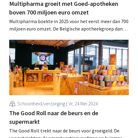
Multipharma groeit met Goed-apotheken
boven 700 miljoen euro omzet
Multipharma boekte in 2025 voor het eerst meer dan 700
miljoen euro omzet. De Belgische apotheekgroep dankt
die sprong vooral aan de integratie van 88 apotheken
van Goed, die het netwerk van 243 naar 321 apotheken
liet groeien. .
Schoonheid/verzorging
Vr, 24 Mei 2024
The Good Roll naar de beurs en de
supermarkt
The Good Roll trekt naar de beurs voor groeigeld. De
vooruitzichten: de omzet vertienvoudigen en huismerk