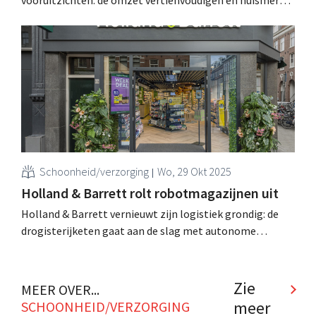
worden in Nederland en het Verenigd Koninkrijk. .
Schoonheid/verzorging
Wo, 29 Okt 2025
Holland & Barrett rolt robotmagazijnen uit
Holland & Barrett vernieuwt zijn logistiek grondig: de
drogisterijketen gaat aan de slag met autonome
magazijnrobots in het Verenigd Koninkrijk, Ierland en
Nederland. Voor de omschakeling zoekt het bedrijf een
Director of Distribution. .
Zie
MEER OVER...
meer
SCHOONHEID/VERZORGING