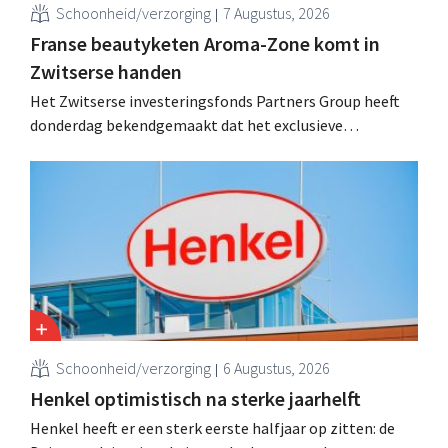
Schoonheid/verzorging
7 Augustus, 2026
Franse beautyketen Aroma-Zone komt in
Zwitserse handen
Het Zwitserse investeringsfonds Partners Group heeft
donderdag bekendgemaakt dat het exclusieve
onderhandelingen is aangegaan om het Franse
natuurlijke schoonheids- en wellnessmerk Aroma-Zone
over te nemen van de holding Eurazeo.
Schoonheid/verzorging
6 Augustus, 2026
Henkel optimistisch na sterke jaarhelft
Henkel heeft er een sterk eerste halfjaar op zitten: de