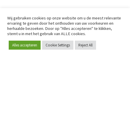
Wij gebruiken cookies op onze website om u de meest relevante
ervaring te geven door het onthouden van uw voorkeuren en
herhaalde bezoeken. Door op "Alles accepteren" te klikken,
stemt u in met het gebruik van ALLE cookies.
Alles accepteren
Cookie Settings
Reject All
Word lid
Sinds 2009 is RetailDetail hét toonaangevende B2B-
platform voor retail in Europa.
Als "100% trusted medium" en sterke retailcommunity biedt
RetailDetail professionals dagelijks betrouwbaar nieuws,
scherpe inzichten en relevante analyses uit de sector.