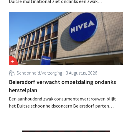
Duitse multinational ziet ondanks een zwak
consumentenvertrouwen groei voor de categorieën
haarverzorging en wasmiddelen en voert de
overnameactiviteiten op.
Schoonheid/verzorging
3 Augustus, 2026
Beiersdorf verwacht omzetdaling ondanks
herstelplan
Een aanhoudend zwak consumentenvertrouwen blijft
het Duitse schoonheidsconcern Beiersdorf parten
spelen. De multinational verwacht nu zelfs een lichte
omzetdaling voor het volledige boekjaar.