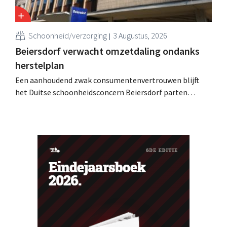
Schoonheid/verzorging
3 Augustus, 2026
Beiersdorf verwacht omzetdaling ondanks
herstelplan
Een aanhoudend zwak consumentenvertrouwen blijft
het Duitse schoonheidsconcern Beiersdorf parten
spelen. De multinational verwacht nu zelfs een lichte
omzetdaling voor het volledige boekjaar.