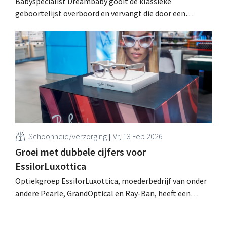
Babyspecialist Dreambaby gooit de klassieke
geboortelijst overboord en vervangt die door een
hybride formule met digitale portemonnee. Jonge
ouders kunnen zelf bepalen wat, wanneer en hoe ze
geschenken ontvangen. .
Schoonheid/verzorging
Vr, 13 Feb 2026
Groei met dubbele cijfers voor
EssilorLuxottica
Optiekgroep EssilorLuxottica, moederbedrijf van onder
andere Pearle, GrandOptical en Ray-Ban, heeft een
recordjaar achter de rug na een bijzonder sterk vierde
kwartaal. Het bedrijf spreekt van een "historische