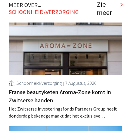
mijlpaal". .
Zie
MEER OVER...
meer
SCHOONHEID/VERZORGING
Schoonheid/verzorging
7 Augustus, 2026
Franse beautyketen Aroma-Zone komt in
Zwitserse handen
Het Zwitserse investeringsfonds Partners Group heeft
donderdag bekendgemaakt dat het exclusieve
onderhandelingen is aangegaan om het Franse
natuurlijke schoonheids- en wellnessmerk Aroma-Zone