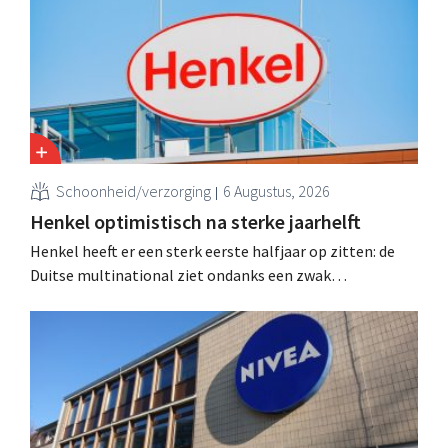
over te nemen van de holding Eurazeo.
Schoonheid/verzorging
6 Augustus, 2026
Henkel optimistisch na sterke jaarhelft
Henkel heeft er een sterk eerste halfjaar op zitten: de
Duitse multinational ziet ondanks een zwak
consumentenvertrouwen groei voor de categorieën
haarverzorging en wasmiddelen en voert de
overnameactiviteiten op.