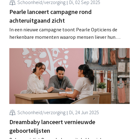
Schoonheid/verzorging
Di, 02 Sep 2025
Pearle lanceert campagne rond
achteruitgaand zicht
In een nieuwe campagne toont Pearle Opticiens de
herkenbare momenten waarop mensen liever hun
gedrag aanpassen dan erkennen dat hun zicht
achteruitgaat. De merkboodschap: "Er gaat een wereld
voor je open". .
Schoonheid/verzorging
Di, 24 Jun 2025
Dreambaby lanceert vernieuwde
geboortelijsten