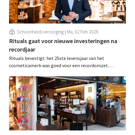
Schoonheid/verzorging
Ma, 02 Feb 2026
Rituals gaat voor nieuwe investeringen na
recordjaar
Rituals bevestigt: het 25ste levensjaar van het
cosmeticamerk was goed voor een recordomzet.
Erkwamen meer dan 200 nieuwe winkels bij, en ook in
2026 plant de keten verdere investeringen in Aziatische
expansie en winkelrenovaties. .