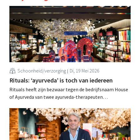
Schoonheid/verzorging
Di, 19 Mei 2026
Rituals: ‘ayurveda’ is toch van iedereen
Rituals heeft zijn bezwaar tegen de bedrijfsnaam House
of Ayurveda van twee ayurveda-therapeuten
ingetrokken. Het cosmeticabedrijf stelde dat de naam te
veel leek op hun eigen merken, maar kreeg zelf de wind
van voren. .