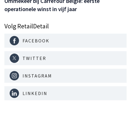
Ommekeer bij Carrefour België: eerste
operationele winst in vijf jaar
Volg RetailDetail
FACEBOOK
TWITTER
INSTAGRAM
LINKEDIN