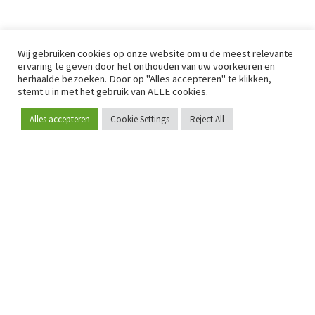
Wij gebruiken cookies op onze website om u de meest relevante
ervaring te geven door het onthouden van uw voorkeuren en
herhaalde bezoeken. Door op "Alles accepteren" te klikken,
stemt u in met het gebruik van ALLE cookies.
Alles accepteren
Cookie Settings
Reject All
Word lid
Sinds 2009 is RetailDetail hét toonaangevende B2B-
platform voor retail in Europa.
Als "100% trusted medium" en sterke retailcommunity biedt
RetailDetail professionals dagelijks betrouwbaar nieuws,
scherpe inzichten en relevante analyses uit de sector.