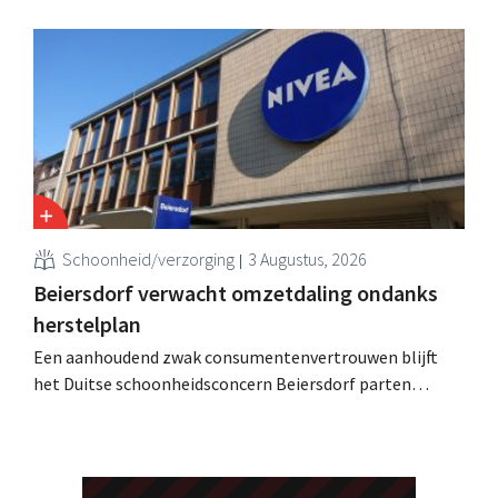
consumentenvertrouwen groei voor de categorieën
haarverzorging en wasmiddelen en voert de
overnameactiviteiten op.
Schoonheid/verzorging
3 Augustus, 2026
Beiersdorf verwacht omzetdaling ondanks
herstelplan
Een aanhoudend zwak consumentenvertrouwen blijft
het Duitse schoonheidsconcern Beiersdorf parten
spelen. De multinational verwacht nu zelfs een lichte
omzetdaling voor het volledige boekjaar.