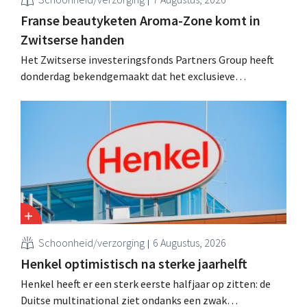
Franse beautyketen Aroma-Zone komt in
Zwitserse handen
Het Zwitserse investeringsfonds Partners Group heeft
donderdag bekendgemaakt dat het exclusieve
onderhandelingen is aangegaan om het Franse
natuurlijke schoonheids- en wellnessmerk Aroma-Zone
over te nemen van de holding Eurazeo.
Schoonheid/verzorging
6 Augustus, 2026
Henkel optimistisch na sterke jaarhelft
Henkel heeft er een sterk eerste halfjaar op zitten: de
Duitse multinational ziet ondanks een zwak