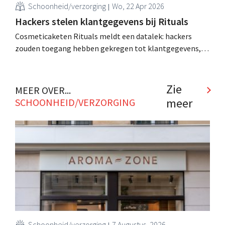
Schoonheid/verzorging
Wo, 22 Apr 2026
Hackers stelen klantgegevens bij Rituals
Cosmeticaketen Rituals meldt een datalek: hackers
zouden toegang hebben gekregen tot klantgegevens,
maar daarbij zijn geen wachtwoorden of
betalingsgegevens buitgemaakt, zegt de retailer. .
Zie
MEER OVER...
meer
SCHOONHEID/VERZORGING
Schoonheid/verzorging
7 Augustus, 2026