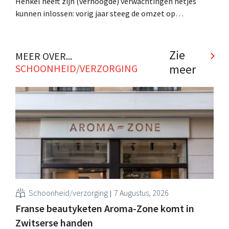
Henkel heeft zijn (verhoogde) verwachtingen netjes
kunnen inlossen: vorig jaar steeg de omzet op
vergelijkbare basis met 4,2% naar 21,54 miljard euro en
de bedrijfswinst (EBIT) zelfs met 10,2% naar 2,56
miljard. In absolute cijfers daalde de verkoop wel,
Zie
MEER OVER...
daarvoor verwees de Duitse FMCG-reus onder andere
meer
SCHOONHEID/VERZORGING
naar de situatie in Rusland. .
Schoonheid/verzorging
7 Augustus, 2026
Franse beautyketen Aroma-Zone komt in
Zwitserse handen