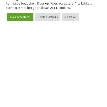
herhaalde bezoeken. Door op "Alles accepteren" te klikken,
stemt u in met het gebruik van ALLE cookies.
Alles accepteren
Cookie Settings
Reject All
Word lid
Sinds 2009 is RetailDetail hét toonaangevende B2B-
platform voor retail in Europa.
Als "100% trusted medium" en sterke retailcommunity biedt
RetailDetail professionals dagelijks betrouwbaar nieuws,
scherpe inzichten en relevante analyses uit de sector.
Daarnaast brengt RetailDetail de markt samen via
inspirerende events en exclusieve retailtours, waar
kennisdeling, netwerking en innovatie centraal staan.