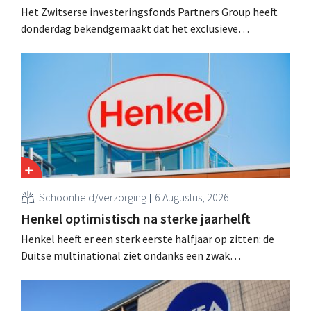
Het Zwitserse investeringsfonds Partners Group heeft
donderdag bekendgemaakt dat het exclusieve
onderhandelingen is aangegaan om het Franse
natuurlijke schoonheids- en wellnessmerk Aroma-Zone
over te nemen van de holding Eurazeo.
Schoonheid/verzorging
6 Augustus, 2026
Henkel optimistisch na sterke jaarhelft
Henkel heeft er een sterk eerste halfjaar op zitten: de
Duitse multinational ziet ondanks een zwak
consumentenvertrouwen groei voor de categorieën
haarverzorging en wasmiddelen en voert de
overnameactiviteiten op.