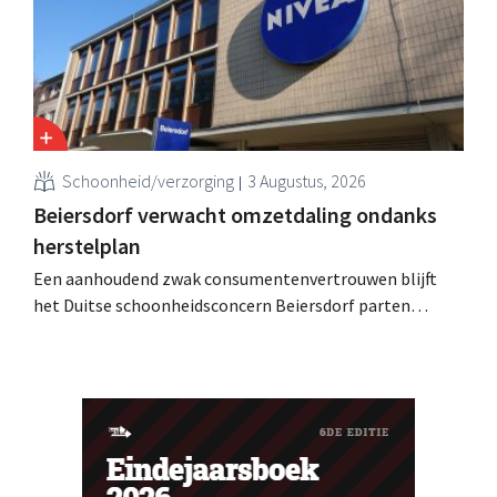
Schoonheid/verzorging
3 Augustus, 2026
Beiersdorf verwacht omzetdaling ondanks
herstelplan
Een aanhoudend zwak consumentenvertrouwen blijft
het Duitse schoonheidsconcern Beiersdorf parten
spelen. De multinational verwacht nu zelfs een lichte
omzetdaling voor het volledige boekjaar.