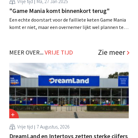
Vrije tijd
Ma, 27 Jan 2025
"Game Mania komt binnenkort terug"
Een echte doorstart voor de failliete keten Game Mania
komt er niet, maar een overnemer lijkt wel plannen te
hebben met de websites van de voormalige retailer. Wat
de herlancering inhoudt, is nog onduidelijk. .
Zie meer
MEER OVER...
VRIJE TIJD
Vrije tijd
7 Augustus, 2026
DreamLand en Intertoys zetten sterke cijfers