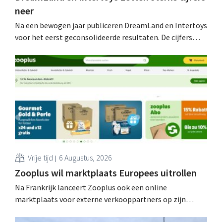
neer
Na een bewogen jaar publiceren DreamLand en Intertoys
voor het eerst geconsolideerde resultaten. De cijfers
stemmen CEO Koen Nolmans tot tevredenheid: hij
spreekt van een “historisch sterk resultaat”.
Vrije tijd
6 Augustus, 2026
Zooplus wil marktplaats Europees uitrollen
Na Frankrijk lanceert Zooplus ook een online
marktplaats voor externe verkooppartners op zijn
Duitse thuismarkt. De komende jaren wil de webwinkel