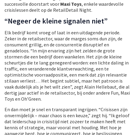
succesvolle doorstart voor
Maxi Toys
, enkele waardevolle
crisislessen deelt op de RetailDetail Night.
“Negeer de kleine signalen niet”
Elk bedrijf komt vroeg of laat in een uitdagende periode.
Zeker in de retailsector, waar de marges soms dun zijn, de
consument grillig, en de concurrentie disruptief en
genadeloos. “In mijn ervaring zijn het zelden de grote
stormen die een bedrijf doen wankelen. Het zijn de kleine
scheurtjes die te lang genegeerd worden: een lichte daling in
traffic, een veranderende klantverwachting, een te
optimistische voorraadpositie, een merk dat zijn relevantie
stilaan verliest… Het begint subtiel, maar het patroon is
vaak duidelijk als je het wilt zien”, zegt Alain Hellebaut, die al
dertig jaar actief in de retailsector, bij onder andere Fun, Maxi
Toys en Oh’Green.
En dan moet je snel en transparant ingrijpen. “Crisissen zijn
onvermijdelijk – maar chaos is een keuze,” zegt hij. “Ik geloof
dat leiderschap in crisistijd niet zozeer te maken heeft met
kennis of strategie, maar vooral met houding. Met hoe je
aanwezig bent, hoe je communiceert, hoe je beslissingen