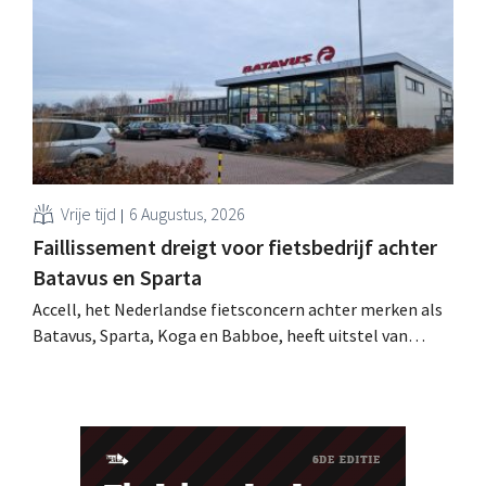
voor huisdierbenodigdheden dat model stapsgewijs
uitbreiden naar andere landen.
Vrije tijd
6 Augustus, 2026
Faillissement dreigt voor fietsbedrijf achter
Batavus en Sparta
Accell, het Nederlandse fietsconcern achter merken als
Batavus, Sparta, Koga en Babboe, heeft uitstel van
betaling gekregen, wat vaak de voorbode is van een
faillissement. Overnamegesprekken met een
Singaporese investeringsmaatschappij sprongen af.