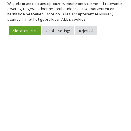
Wij gebruiken cookies op onze website om u de meest relevante
ervaring te geven door het onthouden van uw voorkeuren en
herhaalde bezoeken. Door op "Alles accepteren" te klikken,
stemt u in met het gebruik van ALLE cookies.
Alles accepteren
Cookie Settings
Reject All
Word lid
Sinds 2009 is RetailDetail hét toonaangevende B2B-
platform voor retail in Europa.
Als "100% trusted medium" en sterke retailcommunity biedt
RetailDetail professionals dagelijks betrouwbaar nieuws,
scherpe inzichten en relevante analyses uit de sector.
Daarnaast brengt RetailDetail de markt samen via
inspirerende events en exclusieve retailtours, waar