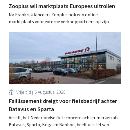
Zooplus wil marktplaats Europees uitrollen
Na Frankrijk lanceert Zooplus ook een online
marktplaats voor externe verkooppartners op zijn
Duitse thuismarkt. De komende jaren wil de webwinkel
voor huisdierbenodigdheden dat model stapsgewijs
uitbreiden naar andere landen.
Vrije tijd
6 Augustus, 2026
Faillissement dreigt voor fietsbedrijf achter
Batavus en Sparta
Accell, het Nederlandse fietsconcern achter merken als
Batavus, Sparta, Koga en Babboe, heeft uitstel van