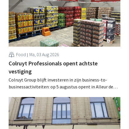
geïnformeerd worden." .
Food
Ma, 03 Aug 2026
Colruyt Professionals opent achtste
vestiging
Colruyt Group blijft investeren in zijn business-to-
businessactiviteiten: op 5 augustus opent in Alleur de
achtste vestiging van Colruyt Professionals, de
winkelformule die zich uitsluitend richt op professionele
klanten. .