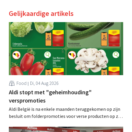
Gelijkaardige artikels
Food
Di, 04 Aug 2026
Aldi stopt met "geheimhouding"
verspromoties
Aldi België is na enkele maanden teruggekomen op zijn
besluit om folderpromoties voor verse producten op zijn
website geheim te houden tot de zondag voor ze in
werking treden: "Onze klanten willen goed