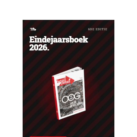
betaling gekregen, wat vaak de voorbode is van een
faillissement. Overnamegesprekken met een
Singaporese investeringsmaatschappij sprongen af.