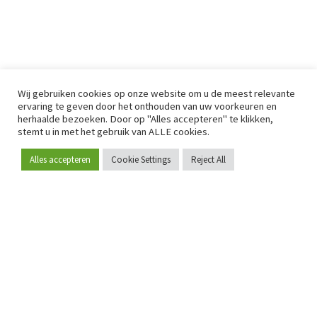
Wij gebruiken cookies op onze website om u de meest relevante
ervaring te geven door het onthouden van uw voorkeuren en
herhaalde bezoeken. Door op "Alles accepteren" te klikken,
stemt u in met het gebruik van ALLE cookies.
Alles accepteren
Cookie Settings
Reject All
Word lid
Sinds 2009 is RetailDetail hét toonaangevende B2B-
platform voor retail in Europa.