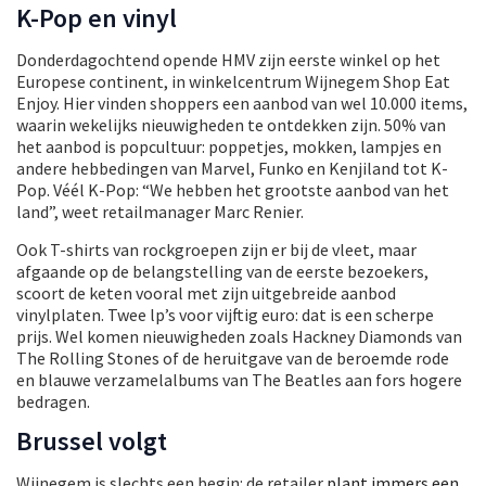
K-Pop en vinyl
Donderdagochtend opende HMV zijn eerste winkel op het
Europese continent, in winkelcentrum Wijnegem Shop Eat
Enjoy. Hier vinden shoppers een aanbod van wel 10.000 items,
waarin wekelijks nieuwigheden te ontdekken zijn. 50% van
het aanbod is popcultuur: poppetjes, mokken, lampjes en
andere hebbedingen van Marvel, Funko en Kenjiland tot K-
Pop. Véél K-Pop: “We hebben het grootste aanbod van het
land”, weet retailmanager Marc Renier.
Ook T-shirts van rockgroepen zijn er bij de vleet, maar
afgaande op de belangstelling van de eerste bezoekers,
scoort de keten vooral met zijn uitgebreide aanbod
vinylplaten. Twee lp’s voor vijftig euro: dat is een scherpe
prijs. Wel komen nieuwigheden zoals Hackney Diamonds van
The Rolling Stones of de heruitgave van de beroemde rode
en blauwe verzamelalbums van The Beatles aan fors hogere
bedragen.
Brussel volgt
Wijnegem is slechts een begin: de retailer
plant immers een