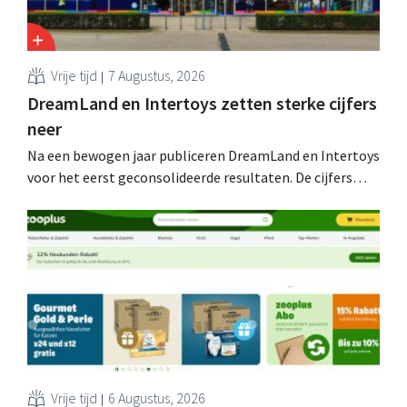
Vrije tijd
7 Augustus, 2026
DreamLand en Intertoys zetten sterke cijfers
neer
Na een bewogen jaar publiceren DreamLand en Intertoys
voor het eerst geconsolideerde resultaten. De cijfers
stemmen CEO Koen Nolmans tot tevredenheid: hij
spreekt van een “historisch sterk resultaat”.
Vrije tijd
6 Augustus, 2026