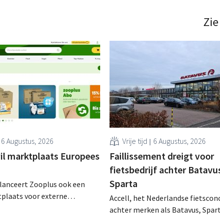
 winkels worden al door de
jaar het faillissement aanvroeg 
ale bevoorraad. .
mislukt herstructureringsplan. .
Zie
6 Augustus, 2026
Vrije tijd
6 Augustus, 2026
il marktplaats Europees
Faillissement dreigt voor
fietsbedrijf achter Batavu
Sparta
 lanceert Zooplus ook een
tplaats voor externe
Accell, het Nederlandse fietscon
ers op zijn Duitse
achter merken als Batavus, Spar
De komende jaren wil de