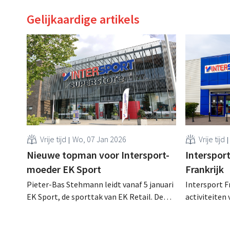
Gelijkaardige artikels
Vrije tijd
Wo, 07 Jan 2026
Vrije tijd
Nieuwe topman voor Intersport-
Intersport
moeder EK Sport
Frankrijk
Pieter-Bas Stehmann leidt vanaf 5 januari
Intersport F
EK Sport, de sporttak van EK Retail. De
activiteiten
voormalige baas van Dutch Bedding
groep wil in
Company krijgt zo de leiding over
meer slagkra