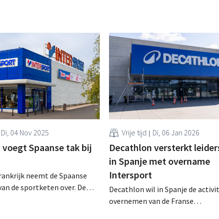
Di, 04 Nov 2025
Vrije tijd
Di, 06 Jan 2026
 voegt Spaanse tak bij
Decathlon versterkt leider
in Spanje met overname
Intersport
rankrijk neemt de Spaanse
 van de sportketen over. De
Decathlon wil in Spanje de activi
 Europa consolideren voor
overnemen van de Franse
cht. Ook de Belgische en
sportwinkelketen Intersport, die