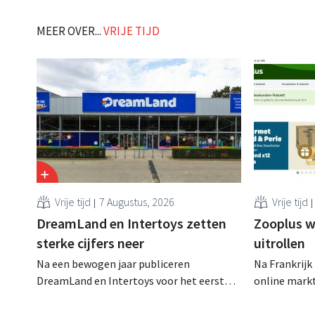
Intersport, Runnersworld en honderden
Luxemburgse
zelfstandig aangesloten sportretailers. .
Franse centr
MEER OVER...
VRIJE TIJD
Vrije tijd
7 Augustus, 2026
Vrije tijd
DreamLand en Intertoys zetten
Zooplus w
sterke cijfers neer
uitrollen
Na een bewogen jaar publiceren
Na Frankrijk
DreamLand en Intertoys voor het eerst
online mark
geconsolideerde resultaten. De cijfers
verkooppartn
stemmen CEO Koen Nolmans tot
thuismarkt. 