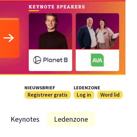
NIEUWSBRIEF
LEDENZONE
Registreer gratis
Log in
Word lid
Keynotes
Ledenzone