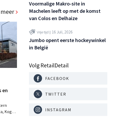
na een
Voormalige Makro-site in
 meer
Machelen leeft op met de komst
van Colos en Delhaize
16 Juli, 2026
Vrije tijd
Jumbo opent eerste hockeywinkel
in België
Volg RetailDetail
FACEBOOK
s en
TWITTER
cern
INSTAGRAM
ta, Koga