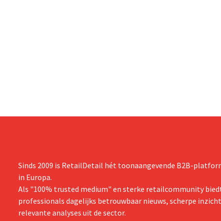
tevredenheid: hij spreekt van een
webwinkel v
“historisch sterk resultaat”.
dat model st
andere lande
Sinds 2009 is RetailDetail hét toonaangevende B2B-platform
in Europa.
Als "100% trusted medium" en sterke retailcommunity biedt
professionals dagelijks betrouwbaar nieuws, scherpe inzich
relevante analyses uit de sector.