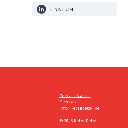
aling
s van een
LINKEDIN
kken met
en af.
Contact & adres
Over ons
info@retaildetail.be
© 2026 RetailDetail