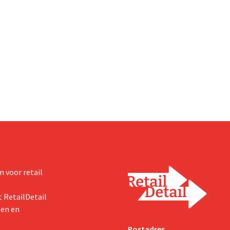
en Babboe, heeft uitstel van bet
oor huisdierbenodigdheden
gekregen, wat vaak de voorbode i
apsgewijs uitbreiden naar
faillissement. Overnamegespre
n.
een Singaporese
investeringsmaatschappij sprong
 voor retail
 RetailDetail
ten en
Postadres