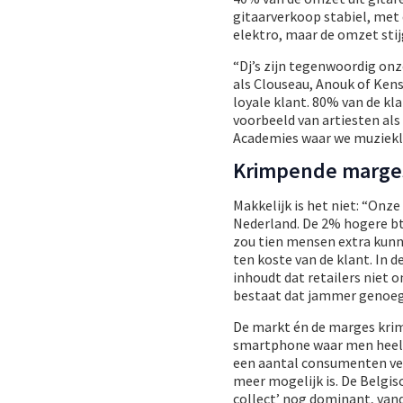
gitaarverkoop stabiel, met 
elektro, maar de omzet stijg
“Dj’s zijn tegenwoordig on
als Clouseau, Anouk of Kens
loyale klant. 80% van de k
voorbeeld van artiesten als
Academies waar we muziekle
Krimpende marge
Makkelijk is het niet: “Onz
Nederland. De 2% hogere btw
zou tien mensen extra kunne
ten koste van de klant. In d
inhoudt dat retailers niet 
bestaat dat jammer genoeg n
De markt én de marges krim
smartphone waar men heel ve
een aantal consumenten vero
meer mogelijk is. De Belgis
collect’ nog dominant, vand