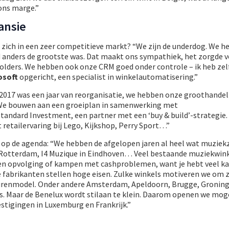
 ons marge.”
ansie
zich in een zeer competitieve markt? “We zijn de underdog. We he
 anders de grootste was. Dat maakt ons sympathiek, het zorgde 
olders. We hebben ook onze CRM goed onder controle – ik heb zelf
osoft
opgericht, een specialist in winkelautomatisering.”
017 was een jaar van reorganisatie, we hebben onze groothandel
 We bouwen aan een groeiplan in samenwerking met
tandard Investment, een partner met een ‘buy & build’-strategie
retailervaring bij Lego, Kijkshop, Perry Sport…”
k op de agenda: “We hebben de afgelopen jaren al heel wat muzie
Rotterdam, I4 Muzique in Eindhoven… Veel bestaande muziekwin
en opvolging of kampen met cashproblemen, want je hebt veel ka
e fabrikanten stellen hoge eisen. Zulke winkels motiveren we om z
turenmodel. Onder andere Amsterdam, Apeldoorn, Brugge, Gronin
s. Maar de Benelux wordt stilaan te klein. Daarom openen we moge
stigingen in Luxemburg en Frankrijk.”