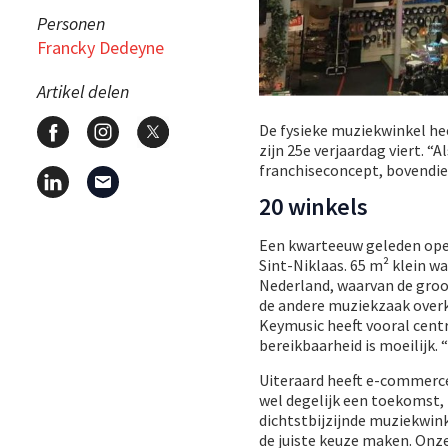
Personen
Francky Dedeyne
Artikel delen
De fysieke muziekwinkel he
zijn 25e verjaardag viert. “A
franchiseconcept, bovendie
20 winkels
Een kwarteeuw geleden open
Sint-Niklaas. 65 m² klein w
Nederland, waarvan de groot
de andere muziekzaak overk
Keymusic heeft vooral centr
bereikbaarheid is moeilijk
Uiteraard heeft e-commerce
wel degelijk een toekomst,
dichtstbijzijnde muziekwink
de juiste keuze maken. Onze