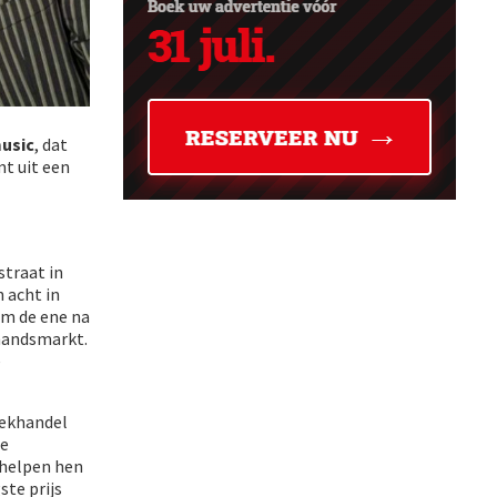
usic
, dat
mt uit een
traat in
 acht in
um de ene na
handsmarkt.
e
iekhandel
de
 helpen hen
ste prijs