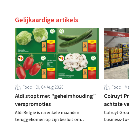
Gelijkaardige artikels
Food
Di, 04 Aug 2026
Food
Ma
Aldi stopt met "geheimhouding"
Colruyt P
verspromoties
achtste v
Aldi België is na enkele maanden
Colruyt Group
teruggekomen op zijn besluit om
business-to-
folderpromoties voor verse producten op
augustus ope