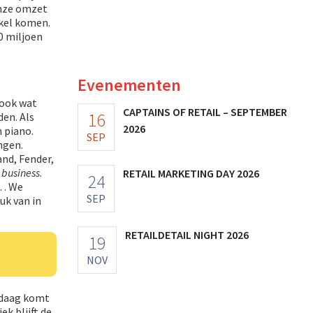
onze omzet
nkel komen.
0 miljoen
Evenementen
ook wat
CAPTAINS OF RETAIL – SEPTEMBER
16
den. Als
2026
n piano.
SEP
ngen.
and, Fender,
 business
.
RETAIL MARKETING DAY 2026
24
n… We
SEP
uk van in
RETAILDETAIL NIGHT 2026
19
NOV
ndaag komt
ek blijft de