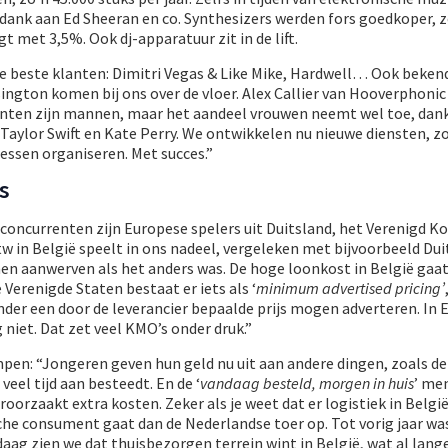
dank aan Ed Sheeran en co. Synthesizers werden fors goedkoper, z
t met 3,5%. Ook dj-apparatuur zit in de lift.
ze beste klanten: Dimitri Vegas & Like Mike, Hardwell… Ook beke
ington komen bij ons over de vloer. Alex Callier van Hooverphonic 
lanten zijn mannen, maar het aandeel vrouwen neemt wel toe, dank
 Taylor Swift en Kate Perry. We ontwikkelen nu nieuwe diensten, z
ssen organiseren. Met succes.”
s
e concurrenten zijn Europese spelers uit Duitsland, het Verenigd Ko
 in België speelt in ons nadeel, vergeleken met bijvoorbeeld Duit
n aanwerven als het anders was. De hoge loonkost in België gaat 
e Verenigde Staten bestaat er iets als ‘
minimum advertised pricing’
onder een door de leverancier bepaalde prijs mogen adverteren. In 
iet. Dat zet veel KMO’s onder druk.”
pen: “Jongeren geven hun geld nu uit aan andere dingen, zoals de
el tijd aan besteedt. En de ‘
vandaag besteld, morgen in huis
’ men
orzaakt extra kosten. Zeker als je weet dat er logistiek in België
che consument gaat dan de Nederlandse toer op. Tot vorig jaar was 
aag zien we dat thuisbezorgen terrein wint in België, wat al lang