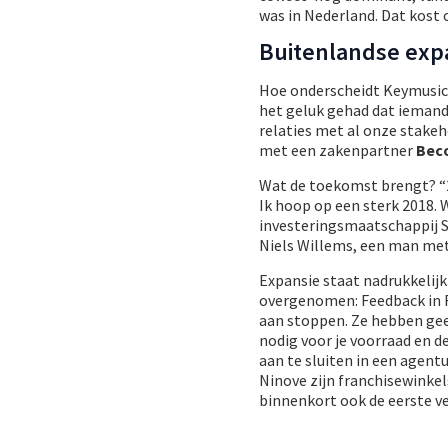
was in Nederland. Dat kost
Buitenlandse exp
Hoe onderscheidt Keymusic 
het geluk gehad dat iemand
relaties met al onze stakeh
met een zakenpartner
Bec
Wat de toekomst brengt? “2
Ik hoop op een sterk 2018.
investeringsmaatschappij S
Niels Willems, een man met 
Expansie staat nadrukkelij
overgenomen: Feedback in 
aan stoppen. Ze hebben ge
nodig voor je voorraad en d
aan te sluiten in een agen
Ninove zijn franchisewinkel
binnenkort ook de eerste ve