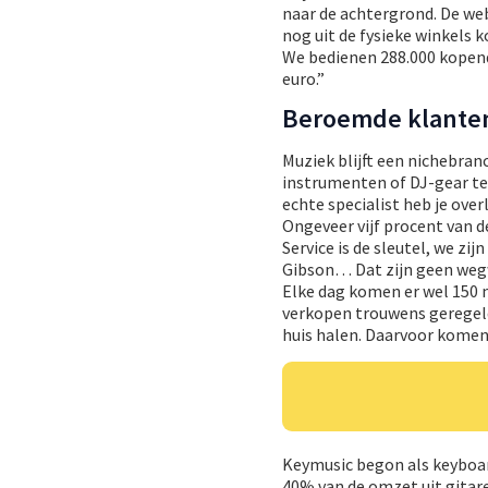
naar de achtergrond. De we
nog uit de fysieke winkels 
We bedienen 288.000 kopen
euro.”
Beroemde klante
Muziek blijft een nichebran
instrumenten of DJ-gear te 
echte specialist heb je ove
Ongeveer vijf procent van 
Service is de sleutel, we zi
Gibson… Dat zijn geen wegw
Elke dag komen er wel 150 
verkopen trouwens geregeld
huis halen. Daarvoor komen 
Keymusic begon als keyboa
40% van de omzet uit gitaren