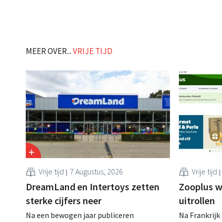
zijn website geheim te houden tot de
vestiging va
zondag voor ze in werking treden: "Onze
winkelformul
klanten willen goed geïnformeerd
worden." .
MEER OVER...
VRIJE TIJD
Vrije tijd
7 Augustus, 2026
Vrije tijd
DreamLand en Intertoys zetten
Zooplus w
sterke cijfers neer
uitrollen
Na een bewogen jaar publiceren
Na Frankrijk