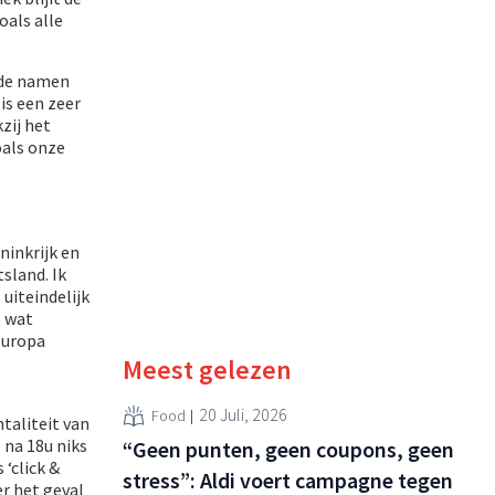
oals alle
nde namen
is een zeer
zij het
oals onze
ninkrijk en
sland. Ik
uiteindelijk
, wat
Europa
Meest gelezen
20 Juli, 2026
Food
taliteit van
 na 18u niks
“Geen punten, geen coupons, geen
‘click &
stress”: Aldi voert campagne tegen
er het geval