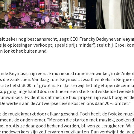
eft zeker nog bestaansrecht, zegt CEO Francky Dedeyne van
Keym
ls je oplossingen verkoopt, speelt prijs minder”, stelt hij. Groei ko
n lonkt het buitenland.
de Keymusic zijn eerste muziekinstrumentenwinkel, in de Ankers
as die zaak toen. Vandaag runt Keymusic twaalf winkels in België en
ste liefst 3000 m² groot is. En dat terwijl het afgelopen decenni
op ging, ingehaald door online en een sterk ontwikkelde tweede
umwinkels. Evident is dat niet: de huurprijzen zijn vaak hoog en d
. “De werken aan de Antwerpse Leien kosten ons daar 20% omzet.”
 de muziekmarkt door elkaar geschud. Toch heeft de fysieke muz
 meent de ondernemer. “Mensen die starten met muziek, zoeken 
el op. Als ze daar goed bediend worden, blijven ze terugkeren. Wij
 medewerkers zijn zelf ervaren muzikanten. Dan verdwijnt de laag