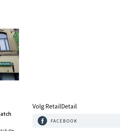
Volg RetailDetail
atch
FACEBOOK
tch die