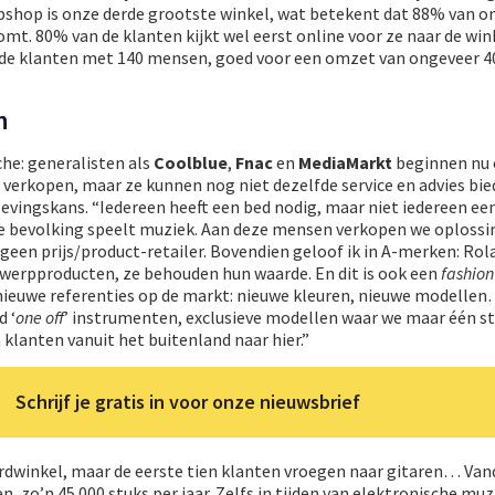
bshop is onze derde grootste winkel, wat betekent dat 88% van 
komt. 80% van de klanten kijkt wel eerst online voor ze naar de wi
de klanten met 140 mensen, goed voor een omzet van ongeveer 4
n
che: generalisten als
Coolblue
,
Fnac
en
MediaMarkt
beginnen nu 
verkopen, maar ze kunnen nog niet dezelfde service en advies bie
rlevingskans. “Iedereen heeft een bed nodig, maar niet iedereen ee
de bevolking speelt muziek. Aan deze mensen verkopen we oplossi
jn geen prijs/product-retailer. Bovendien geloof ik in A-merken: Rol
erpproducten, ze behouden hun waarde. En dit is ook een
fashion
nieuwe referenties op de markt: nieuwe kleuren, nieuwe modelle
 ‘
one off
’ instrumenten, exclusieve modellen waar we maar één st
klanten vanuit het buitenland naar hier.”
Schrijf je gratis in voor onze nieuwsbrief
rdwinkel, maar de eerste tien klanten vroegen naar gitaren… Va
, zo’n 45.000 stuks per jaar. Zelfs in tijden van elektronische muzi