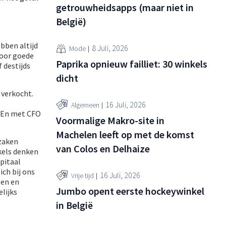
getrouwheidsapps (maar niet in
België)
bben altijd
8 Juli, 2026
Mode
voor goede
Paprika opnieuw failliet: 30 winkels
 destijds
dicht
 verkocht.
16 Juli, 2026
Algemeen
. En met CFO
Voormalige Makro-site in
Machelen leeft op met de komst
kzaken
van Colos en Delhaize
kels denken
pitaal
ich bij ons
16 Juli, 2026
Vrije tijd
gen en
Jumbo opent eerste hockeywinkel
lijks
in België