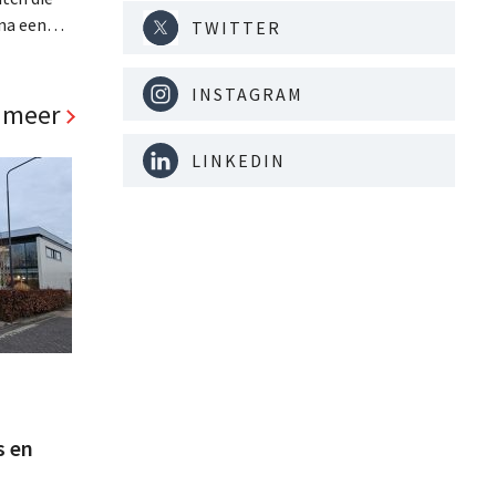
na een
TWITTER
jaar hun
. Al is
INSTAGRAM
panden
 meer
LINKEDIN
s en