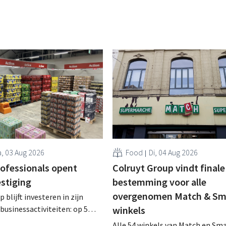
, 03 Aug 2026
Food
Di, 04 Aug 2026
rofessionals opent
Colruyt Group vindt finale
estiging
bestemming voor alle
overgenomen Match & Sm
 blijft investeren in zijn
businessactiviteiten: op 5
winkels
nt in Alleur de achtste
Alle 54 winkels van Match en Sma