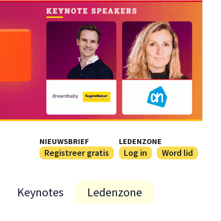
NIEUWSBRIEF
LEDENZONE
Registreer gratis
Log in
Word lid
Keynotes
Ledenzone