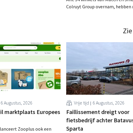
n Colruyt Professionals, de
Colruyt Group overnam, hebben 
e die zich uitsluitend richt op
intensief traject van tweeënhalf 
professionele klanten. .
definitieve bestemming gevonden
die bestemming voor sommige 
Zie
een sluiting. .
6 Augustus, 2026
Vrije tijd
6 Augustus, 2026
il marktplaats Europees
Faillissement dreigt voor
fietsbedrijf achter Batavu
Sparta
 lanceert Zooplus ook een