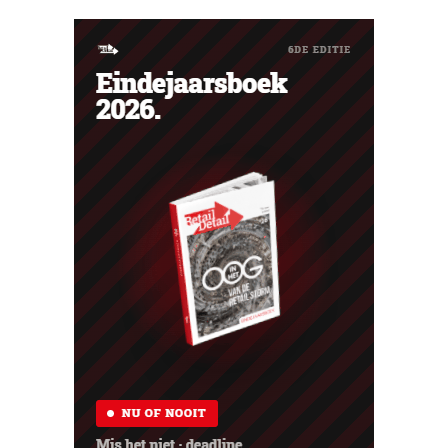
met zeven nieuwe winkels dit jaar en verdere ambities in
België, Duitsland en Frankrijk.