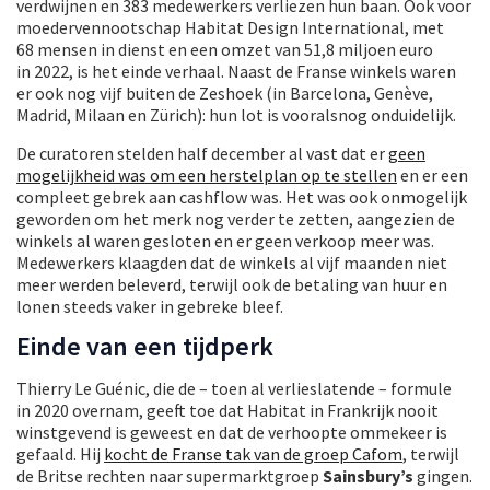
verdwijnen en 383 medewerkers verliezen hun baan. Ook voor
moedervennootschap Habitat Design International, met
68 mensen in dienst en een omzet van 51,8 miljoen euro
in 2022, is het einde verhaal. Naast de Franse winkels waren
er ook nog vijf buiten de Zeshoek (in Barcelona, Genève,
Madrid, Milaan en Zürich): hun lot is vooralsnog onduidelijk.
De curatoren stelden half december al vast dat er
geen
mogelijkheid was om een herstelplan op te stellen
en er een
compleet gebrek aan cashflow was. Het was ook onmogelijk
geworden om het merk nog verder te zetten, aangezien de
winkels al waren gesloten en er geen verkoop meer was.
Medewerkers klaagden dat de winkels al vijf maanden niet
meer werden beleverd, terwijl ook de betaling van huur en
lonen steeds vaker in gebreke bleef.
Einde van een tijdperk
Thierry Le Guénic, die de – toen al verlieslatende – formule
in 2020 overnam, geeft toe dat Habitat in Frankrijk nooit
winstgevend is geweest en dat de verhoopte ommekeer is
gefaald. Hij
kocht de Franse tak van de groep Cafom
, terwijl
de Britse rechten naar supermarktgroep
Sainsbury’s
gingen.