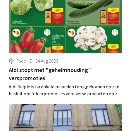
Food
Di, 04 Aug 2026
Aldi stopt met "geheimhouding"
verspromoties
Aldi België is na enkele maanden teruggekomen op zijn
besluit om folderpromoties voor verse producten op zijn
website geheim te houden tot de zondag voor ze in
werking treden: "Onze klanten willen goed
geïnformeerd worden." .