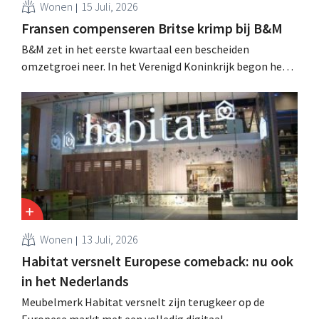
Wonen
15 Juli, 2026
Fransen compenseren Britse krimp bij B&M
B&M zet in het eerste kwartaal een bescheiden
omzetgroei neer. In het Verenigd Koninkrijk begon het
tuin- en buitenseizoen traag, maar groei in Frankrijk en
een betere prestatie van Heron Foods vingen de daling
op.
Wonen
13 Juli, 2026
Habitat versnelt Europese comeback: nu ook
in het Nederlands
Meubelmerk Habitat versnelt zijn terugkeer op de
Europese markt met een volledig digitaal