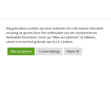
Wij gebruiken cookies op onze website om u de meest relevante
ervaring te geven door het onthouden van uw voorkeuren en
herhaalde bezoeken. Door op "Alles accepteren" te klikken,
stemt u in met het gebruik van ALLE cookies.
Alles accepteren
Cookie Settings
Reject All
Word lid
Sinds 2009 is RetailDetail hét toonaangevende B2B-
platform voor retail in Europa.
Als "100% trusted medium" en sterke retailcommunity biedt