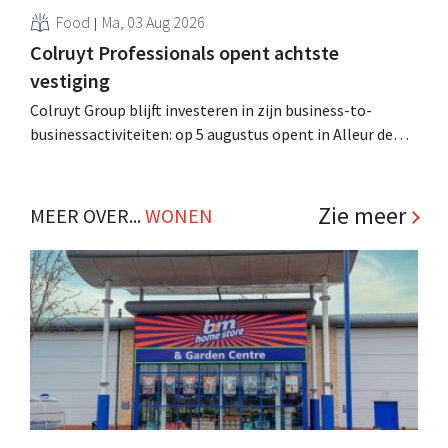
Food
Ma, 03 Aug 2026
Colruyt Professionals opent achtste
vestiging
Colruyt Group blijft investeren in zijn business-to-
businessactiviteiten: op 5 augustus opent in Alleur de
achtste vestiging van Colruyt Professionals, de
winkelformule die zich uitsluitend richt op professionele
klanten. .
Zie meer
MEER OVER...
WONEN