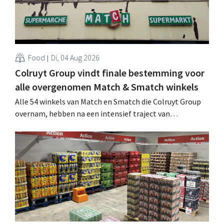
Food
Di, 04 Aug 2026
Colruyt Group vindt finale bestemming voor
alle overgenomen Match & Smatch winkels
Alle 54 winkels van Match en Smatch die Colruyt Group
overnam, hebben na een intensief traject van
tweeënhalf jaar hun definitieve bestemming gevonden.
Al is die bestemming voor sommige panden een sluiting.
.