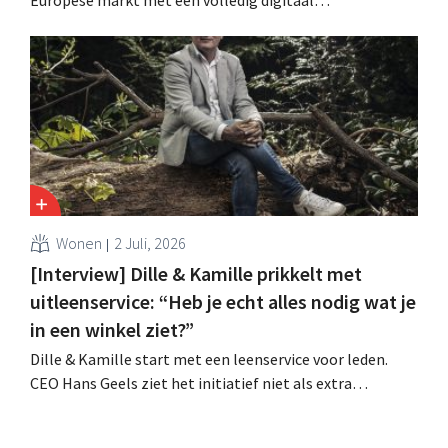
verkoopmodel. Twee jaar na de overname door Vente-
unique groeit het merk opnieuw en mikt het op
aanwezigheid in veertien Europese landen.
Wonen
2 Juli, 2026
[Interview] Dille & Kamille prikkelt met
uitleenservice: “Heb je echt alles nodig wat je
in een winkel ziet?”
Dille & Kamille start met een leenservice voor leden.
CEO Hans Geels ziet het initiatief niet als extra
verdienmodel, maar als een bewuste prikkel tegen de
wegwerplogica in retail. Tegelijk blijft de keten groeien,