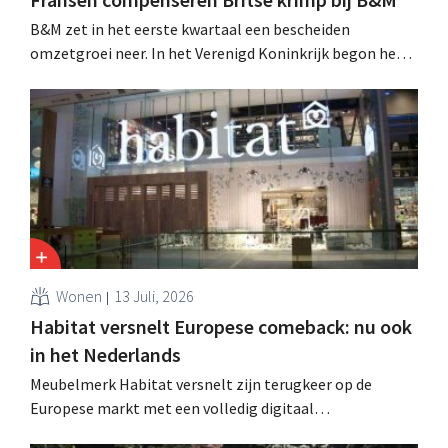
B&M zet in het eerste kwartaal een bescheiden
omzetgroei neer. In het Verenigd Koninkrijk begon het
tuin- en buitenseizoen traag, maar groei in Frankrijk en
een betere prestatie van Heron Foods vingen de daling
op.
Wonen
13 Juli, 2026
Habitat versnelt Europese comeback: nu ook
in het Nederlands
Meubelmerk Habitat versnelt zijn terugkeer op de
Europese markt met een volledig digitaal
verkoopmodel. Twee jaar na de overname door Vente-