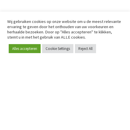
Wij gebruiken cookies op onze website om u de meest relevante
ervaring te geven door het onthouden van uw voorkeuren en
herhaalde bezoeken. Door op "Alles accepteren" te klikken,
stemt u in met het gebruik van ALLE cookies.
Alles accepteren
Cookie Settings
Reject All
Word lid
Sinds 2009 is RetailDetail hét toonaangevende B2B-
platform voor retail in Europa.
Als "100% trusted medium" en sterke retailcommunity biedt
RetailDetail professionals dagelijks betrouwbaar nieuws,
scherpe inzichten en relevante analyses uit de sector.