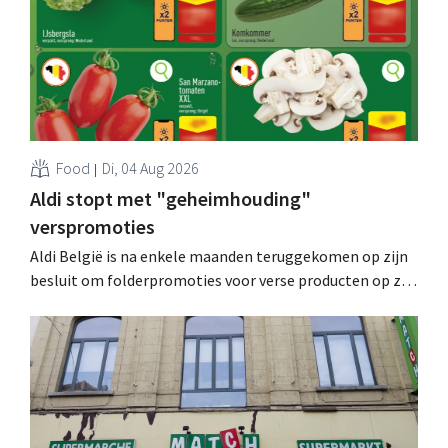
Food
Di, 04 Aug 2026
Aldi stopt met "geheimhouding"
verspromoties
Aldi België is na enkele maanden teruggekomen op zijn
besluit om folderpromoties voor verse producten op zijn
website geheim te houden tot de zondag voor ze in
werking treden: "Onze klanten willen goed
geïnformeerd worden." .