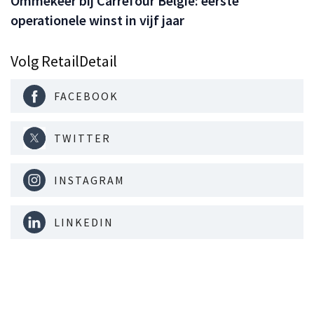
Ommekeer bij Carrefour België: eerste
operationele winst in vijf jaar
Volg RetailDetail
FACEBOOK
TWITTER
INSTAGRAM
LINKEDIN