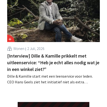
unique groeit het merk opnieuw en mikt het op
aanwezigheid in veertien Europese landen.
Wonen
2 Juli, 2026
[Interview] Dille & Kamille prikkelt met
uitleenservice: “Heb je echt alles nodig wat je
in een winkel ziet?”
Dille & Kamille start met een leenservice voor leden.
CEO Hans Geels ziet het initiatief niet als extra
verdienmodel, maar als een bewuste prikkel tegen de
wegwerplogica in retail. Tegelijk blijft de keten groeien,
met zeven nieuwe winkels dit jaar en verdere ambities in
België, Duitsland en Frankrijk.