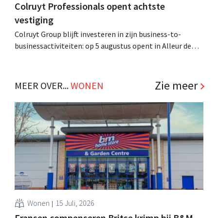
Colruyt Professionals opent achtste
vestiging
Colruyt Group blijft investeren in zijn business-to-
businessactiviteiten: op 5 augustus opent in Alleur de
achtste vestiging van Colruyt Professionals, de
winkelformule die zich uitsluitend richt op professionele
klanten. .
Zie meer
MEER OVER...
WONEN
Wonen
15 Juli, 2026
Fransen compenseren Britse krimp bij B&M