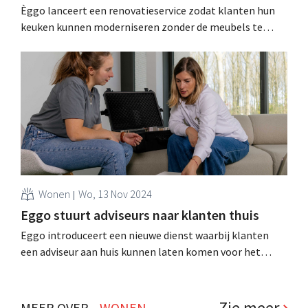
Èggo lanceert een renovatieservice zodat klanten hun
keuken kunnen moderniseren zonder de meubels te
vervangen. Dat doet de keukenbouwer met een nieuwe
collectie vinylbekledingen. .
Wonen
Wo, 13 Nov 2024
Eggo stuurt adviseurs naar klanten thuis
Eggo introduceert een nieuwe dienst waarbij klanten
een adviseur aan huis kunnen laten komen voor het
ontwerpen van een nieuwe keuken of interieur op maat.
De service werd eerst een jaar lang getest. .
Zie meer
MEER OVER...
WONEN