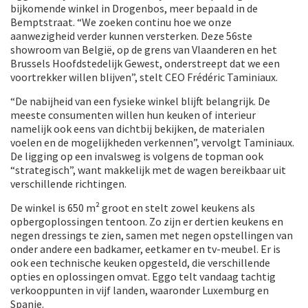
bijkomende winkel in Drogenbos, meer bepaald in de
Bemptstraat. “We zoeken continu hoe we onze
aanwezigheid verder kunnen versterken. Deze 56ste
showroom van België, op de grens van Vlaanderen en het
Brussels Hoofdstedelijk Gewest, onderstreept dat we een
voortrekker willen blijven”, stelt CEO Frédéric Taminiaux.
“De nabijheid van een fysieke winkel blijft belangrijk. De
meeste consumenten willen hun keuken of interieur
namelijk ook eens van dichtbij bekijken, de materialen
voelen en de mogelijkheden verkennen”, vervolgt Taminiaux.
De ligging op een invalsweg is volgens de topman ook
“strategisch”, want makkelijk met de wagen bereikbaar uit
verschillende richtingen.
De winkel is 650 m² groot en stelt zowel keukens als
opbergoplossingen tentoon. Zo zijn er dertien keukens en
negen dressings te zien, samen met negen opstellingen van
onder andere een badkamer, eetkamer en tv-meubel. Er is
ook een technische keuken opgesteld, die verschillende
opties en oplossingen omvat. Eggo telt vandaag tachtig
verkooppunten in vijf landen, waaronder Luxemburg en
Spanje.