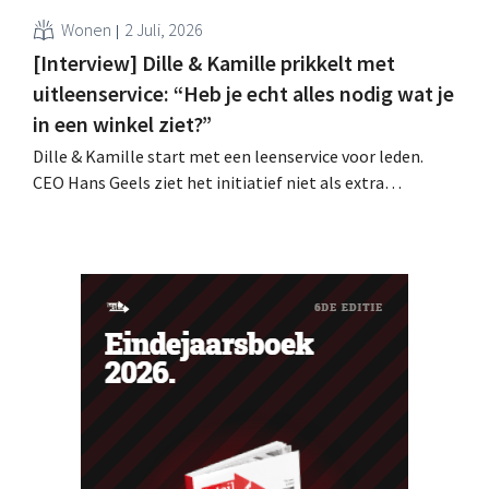
Wonen
2 Juli, 2026
[Interview] Dille & Kamille prikkelt met
uitleenservice: “Heb je echt alles nodig wat je
in een winkel ziet?”
Dille & Kamille start met een leenservice voor leden.
CEO Hans Geels ziet het initiatief niet als extra
verdienmodel, maar als een bewuste prikkel tegen de
wegwerplogica in retail. Tegelijk blijft de keten groeien,
met zeven nieuwe winkels dit jaar en verdere ambities in
België, Duitsland en Frankrijk.