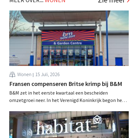
Wonen
15 Juli, 2026
Fransen compenseren Britse krimp bij B&M
B&M zet in het eerste kwartaal een bescheiden
omzetgroei neer. In het Verenigd Koninkrijk begon het
tuin- en buitenseizoen traag, maar groei in Frankrijk en
een betere prestatie van Heron Foods vingen de daling
op.