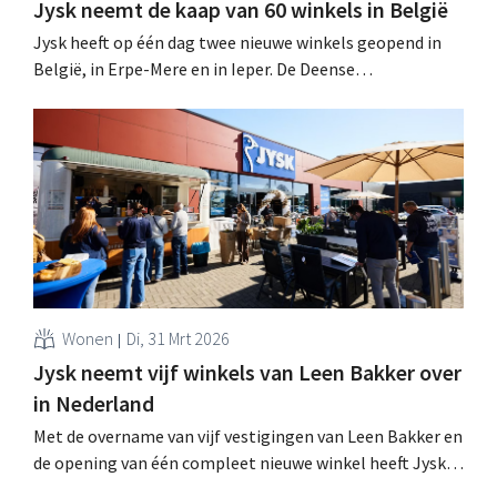
Jysk neemt de kaap van 60 winkels in België
Jysk heeft op één dag twee nieuwe winkels geopend in
België, in Erpe-Mere en in Ieper. De Deense
woonwinkelketen heeft nu zestig winkels in het land,
maar wil dat aantal nog minstens verdubbelen. .
Wonen
Di, 31 Mrt 2026
Jysk neemt vijf winkels van Leen Bakker over
in Nederland
Met de overname van vijf vestigingen van Leen Bakker en
de opening van één compleet nieuwe winkel heeft Jysk
straks 110 winkels in Nederland. De Deense