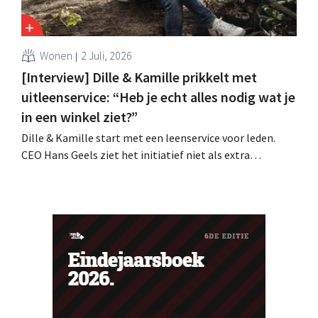
Wonen
2 Juli, 2026
[Interview] Dille & Kamille prikkelt met
uitleenservice: “Heb je echt alles nodig wat je
in een winkel ziet?”
Dille & Kamille start met een leenservice voor leden.
CEO Hans Geels ziet het initiatief niet als extra
verdienmodel, maar als een bewuste prikkel tegen de
wegwerplogica in retail. Tegelijk blijft de keten groeien,
met zeven nieuwe winkels dit jaar en verdere ambities in
België, Duitsland en Frankrijk.