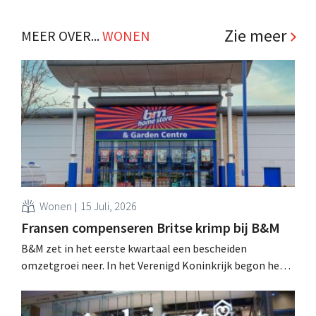
woonwinkelketen wil er minstens 140. .
Zie meer
MEER OVER...
WONEN
Wonen
15 Juli, 2026
Fransen compenseren Britse krimp bij B&M
B&M zet in het eerste kwartaal een bescheiden
omzetgroei neer. In het Verenigd Koninkrijk begon het
tuin- en buitenseizoen traag, maar groei in Frankrijk en
een betere prestatie van Heron Foods vingen de daling