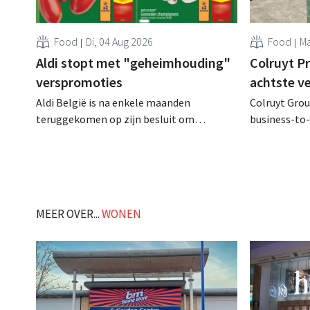
Food
Di, 04 Aug 2026
Food
Ma
Aldi stopt met "geheimhouding"
Colruyt P
verspromoties
achtste v
Aldi België is na enkele maanden
Colruyt Group
teruggekomen op zijn besluit om
business-to-
folderpromoties voor verse producten op
augustus ope
zijn website geheim te houden tot de
vestiging va
zondag voor ze in werking treden: "Onze
winkelformul
klanten willen goed geïnformeerd
worden." .
MEER OVER...
WONEN