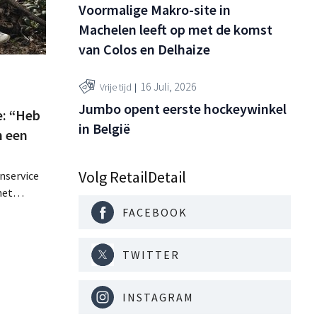
Voormalige Makro-site in
Machelen leeft op met de komst
van Colos en Delhaize
16 Juli, 2026
Vrije tijd
Jumbo opent eerste hockeywinkel
e: “Heb
in België
n een
Volg RetailDetail
nservice
het
odel,
FACEBOOK
gen de
lijft de
TWITTER
 winkels
lgië,
INSTAGRAM