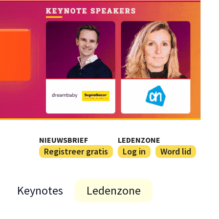
NIEUWSBRIEF
LEDENZONE
Registreer gratis
Log in
Word lid
Keynotes
Ledenzone