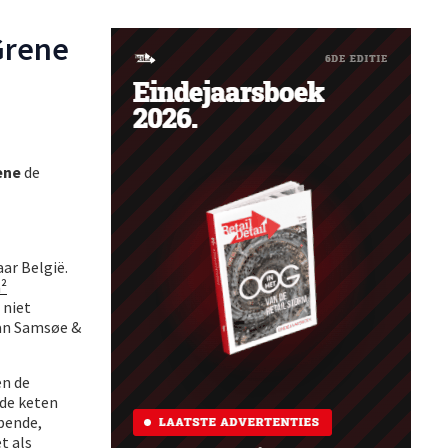
Grene
ene
de
aar België.
²
 niet
van Samsøe &
en de
 de keten
opende,
t als