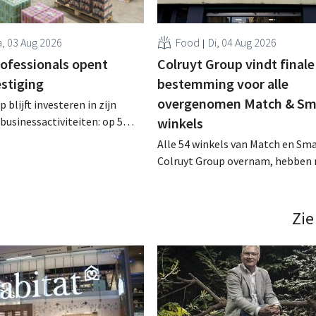
, 03 Aug 2026
Food
Di, 04 Aug 2026
rofessionals opent
Colruyt Group vindt finale
estiging
bestemming voor alle
overgenomen Match & Sm
 blijft investeren in zijn
businessactiviteiten: op 5
winkels
nt in Alleur de achtste
Alle 54 winkels van Match en Sma
n Colruyt Professionals, de
Colruyt Group overnam, hebben 
e die zich uitsluitend richt op
intensief traject van tweeënhalf 
professionele klanten. .
definitieve bestemming gevonden
die bestemming voor sommige 
Zie
een sluiting. .