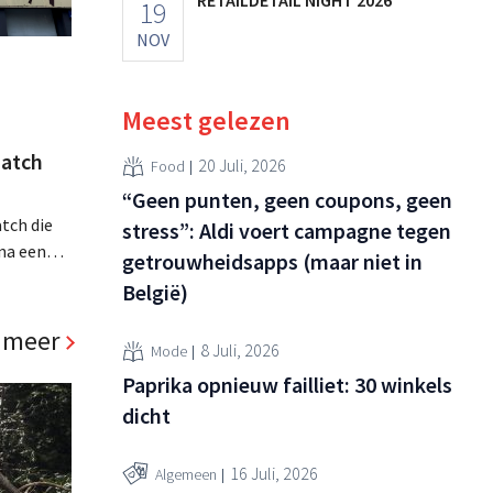
19
NOV
Meest gelezen
atch
20 Juli, 2026
Food
“Geen punten, geen coupons, geen
tch die
stress”: Aldi voert campagne tegen
na een
getrouwheidsapps (maar niet in
jaar hun
België)
. Al is
panden
 meer
8 Juli, 2026
Mode
Paprika opnieuw failliet: 30 winkels
dicht
16 Juli, 2026
Algemeen