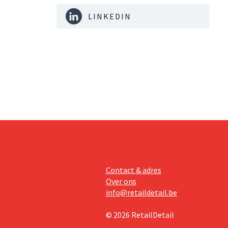
LINKEDIN
Contact & adres
Over ons
info@retaildetail.be
© 2026 RetailDetail