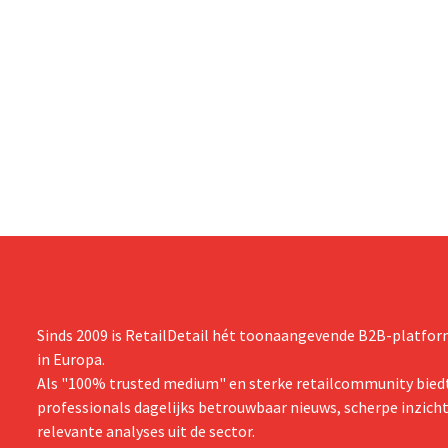
Sinds 2009 is RetailDetail hét toonaangevende B2B-platform
in Europa.
Als "100% trusted medium" en sterke retailcommunity biedt
professionals dagelijks betrouwbaar nieuws, scherpe inzich
relevante analyses uit de sector.