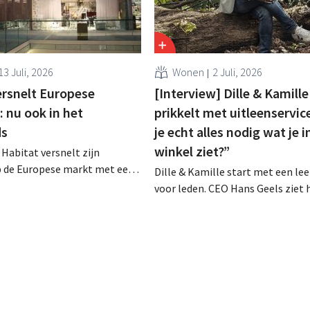
13 Juli, 2026
Wonen
2 Juli, 2026
ersnelt Europese
[Interview] Dille & Kamille
 nu ook in het
prikkelt met uitleenservic
ds
je echt alles nodig wat je i
winkel ziet?”
Habitat versnelt zijn
p de Europese markt met een
Dille & Kamille start met een lee
itaal verkoopmodel. Twee jaar
voor leden. CEO Hans Geels ziet 
ame door Vente-unique groeit
initiatief niet als extra verdienm
nieuw en mikt het op
maar als een bewuste prikkel te
 in veertien Europese landen.
wegwerplogica in retail. Tegelijk b
keten groeien, met zeven nieuwe
dit jaar en verdere ambities in Be
Duitsland en Frankrijk.