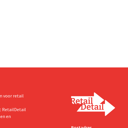
 voor retail
 RetailDetail
ten en
Postadres