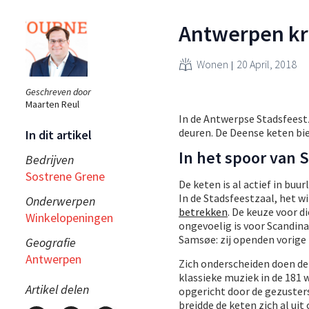
Antwerpen kri
Wonen
20 April, 2018
Geschreven door
Maarten Reul
In de Antwerpse Stadsfeest
deuren. De Deense keten bi
In dit artikel
In het spoor van
Bedrijven
Sostrene Grene
De keten is al actief in bu
In de Stadsfeestzaal, het 
Onderwerpen
betrekken
. De keuze voor d
Winkelopeningen
ongevoelig is voor Scandin
Samsøe: zij openden vorig
Geografie
Antwerpen
Zich onderscheiden doen de
klassieke muziek in de 181 w
Artikel delen
opgericht door de gezusters
breidde de keten zich al ui