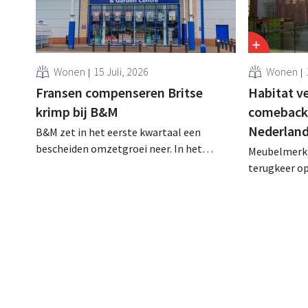
Wonen
15 Juli, 2026
Wonen
Fransen compenseren Britse
Habitat v
krimp bij B&M
comeback:
Nederlan
B&M zet in het eerste kwartaal een
bescheiden omzetgroei neer. In het
Meubelmerk 
Verenigd Koninkrijk begon het tuin- en
terugkeer o
buitenseizoen traag, maar groei in
volledig dig
Frankrijk en een betere prestatie van
na de overn
Heron Foods vingen de daling op.
het merk op
aanwezigheid