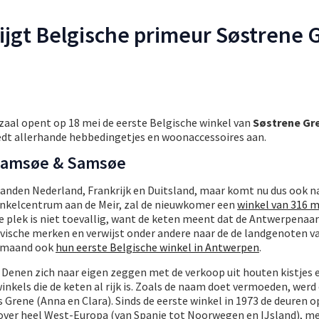
jgt Belgische primeur Søstrene 
zaal opent op 18 mei de eerste Belgische winkel van
Søstrene Gr
edt allerhande hebbedingetjes en woonaccessoires aan.
 Samsøe & Samsøe
urlanden Nederland, Frankrijk en Duitsland, maar komt nu dus ook n
winkelcentrum aan de Meir, zal de nieuwkomer een
winkel van 316 m
ie plek is niet toevallig, want de keten meent dat de Antwerpenaar
avische merken en verwijst onder andere naar de de landgenoten 
e maand ook
hun eerste Belgische winkel in Antwerpen
.
 Denen zich naar eigen zeggen met de verkoop uit houten kistjes 
inkels die de keten al rijk is. Zoals de naam doet vermoeden, werd
 Grene (Anna en Clara). Sinds de eerste winkel in 1973 de deuren 
t over heel West-Europa (van Spanje tot Noorwegen en IJsland), me