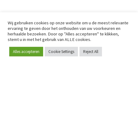
Wij gebruiken cookies op onze website om u de meest relevante
ervaring te geven door het onthouden van uw voorkeuren en
herhaalde bezoeken. Door op "Alles accepteren" te klikken,
stemt u in met het gebruik van ALLE cookies.
Alles accepteren
Cookie Settings
Reject All
Word lid
Sinds 2009 is RetailDetail hét toonaangevende B2B-
platform voor retail in Europa.
Als "100% trusted medium" en sterke retailcommunity biedt
RetailDetail professionals dagelijks betrouwbaar nieuws,
scherpe inzichten en relevante analyses uit de sector.