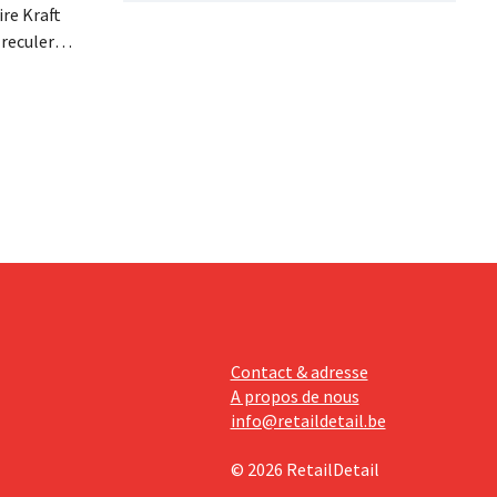
re Kraft
 reculer
se fait
érieurs
e
 revoit
Contact & adresse
A propos de nous
info@retaildetail.be
© 2026 RetailDetail