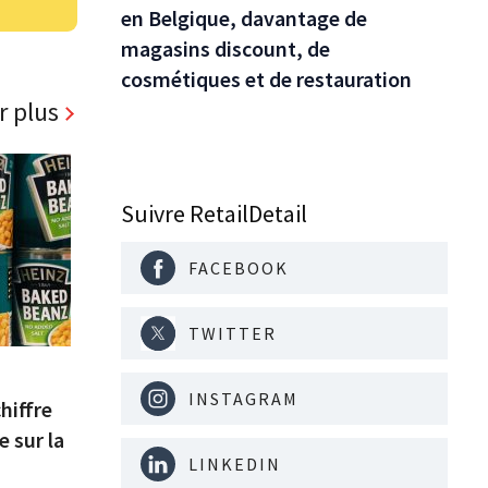
en Belgique, davantage de
magasins discount, de
cosmétiques et de restauration
r plus
Suivre RetailDetail
FACEBOOK
TWITTER
INSTAGRAM
hiffre
e sur la
LINKEDIN