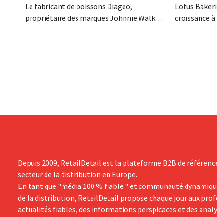
Le fabricant de boissons Diageo,
Lotus Bakeri
propriétaire des marques Johnnie Walker,
croissance à 
Smirnoff et Baileys, souhaite, suite à une
grand progr
baisse de son chiffre d'affaires, réduire
son histoire
considérablement ses coûts tout en
de productio
investissant dans la croissance,
saisir cette 
notamment pour Guinness et les
cocktails prêts à boire.
Depuis 2009, RetailDetail est la plateforme B2B de référenc
secteur de la distribution en Europe.
En tant que "média 100 % fiable " et communauté dynamiqu
de la distribution, RetailDetail propose chaque jour aux pro
actualités fiables, des informations perspicaces et des anal