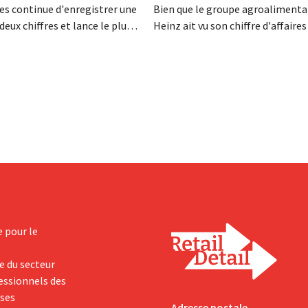
es continue d'enregistrer une
Bien que le groupe agroalimentai
deux chiffres et lance le plus
Heinz ait vu son chiffre d'affaires
amme d'investissement de
au deuxième trimestre, l'entrepri
 afin d'augmenter la capacité
néanmoins état de résultats sup
n de Biscoff : « Nous devons
aux prévisions. La multinational
opportunité ».
augmente ses investissements et
ses prévisions à la hausse.
e pour le
e du secteur
fessionnels des
yses
Adresse postale