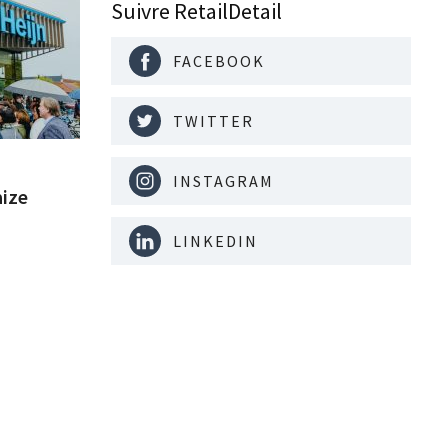
Suivre RetailDetail
FACEBOOK
TWITTER
INSTAGRAM
aize
LINKEDIN