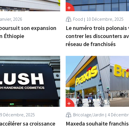
anvier, 2026
Food
10 Décembre, 2025
poursuit son expansion
Le numéro trois polonais
en Éthiopie
contrer les discounters a
réseau de franchisés
9 Décembre, 2025
Bricolage/Jardin
4 Décembr
accélérer sa croissance
Maxeda souhaite franchis