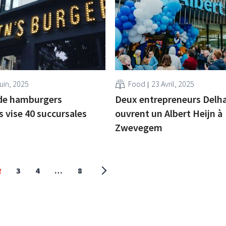
uin, 2025
Food
23 Avril, 2025
 de hamburgers
Deux entrepreneurs Delh
 vise 40 succursales
ouvrent un Albert Heijn à
Zwevegem
2
3
4
…
8