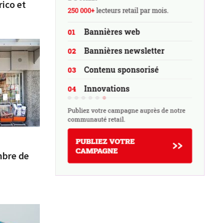
ico et
mbre de