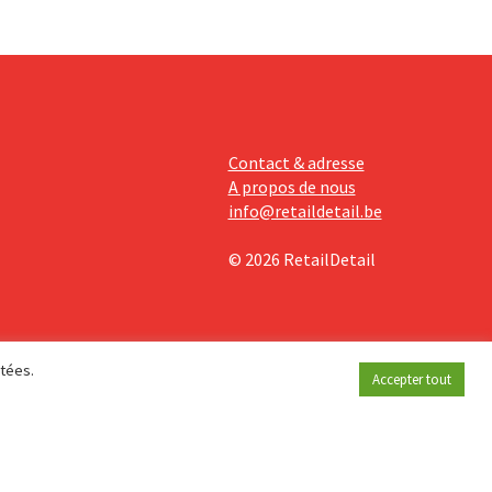
Contact & adresse
A propos de nous
info@retaildetail.be
© 2026 RetailDetail
étées.
Accepter tout