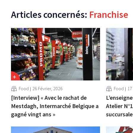
Articles concernés:
Franchise
Food
26 Février, 2026
Food
17 
[Interview] « Avec le rachat de
L’enseigne
Mestdagh, Intermarché Belgique a
Atelier N°1
gagné vingt ans »
succursale