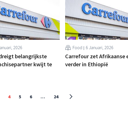
Januari, 2026
Food
6 Januari, 2026
dreigt belangrijkste
Carrefour zet Afrikaanse 
nchisepartner kwijt te
verder in Ethiopië
4
5
6
…
24