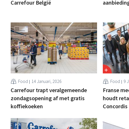
Carrefour België
aanbiedin
Food
14 Januari, 2026
Food
9 
Carrefour trapt veralgemeende
Franse me
zondagsopening af met gratis
houdt retai
koffiekoeken
Concordis 