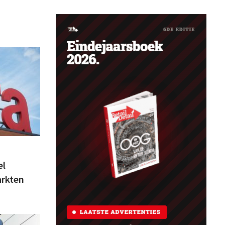
el
arkten