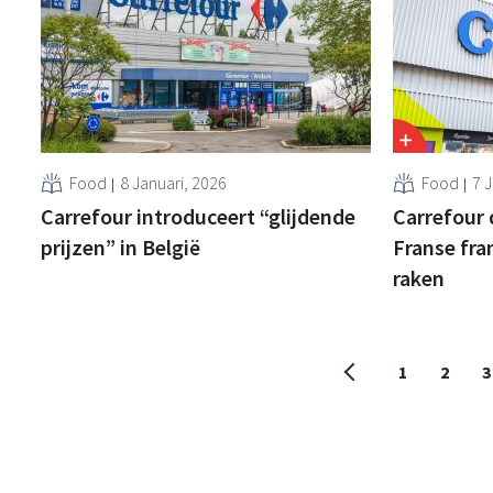
Food
8 Januari, 2026
Food
7 
Carrefour introduceert “glijdende
Carrefour 
prijzen” in België
Franse fra
raken
1
2
3