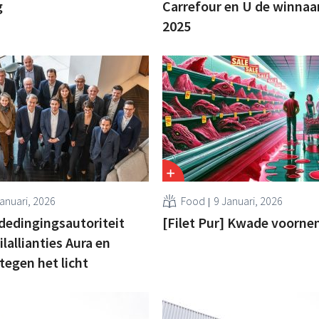
g
Carrefour en U de winnaa
2025
Januari, 2026
Food
9 Januari, 2026
dedingingsautoriteit
[Filet Pur] Kwade voorn
lallianties Aura en
tegen het licht