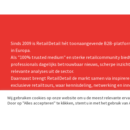
Sinds 2009 is RetailDetail hét toonaangevende B2B-platform
in Europa.
Als "100% trusted medium" en sterke retailcommunity biedt
professionals dagelijks betrouwbaar nieuws, scherpe inzich
relevante analyses uit de sector.
Daarnaast brengt RetailDetail de markt samen via inspirere
exclusieve retailtours, waar kennisdeling, netwerking en inn
centraal staan.
Wij gebruiken cookies op onze website om u de meest relevante erv
Door op "Alles accepteren" te klikken, stemt u in met het gebruik van