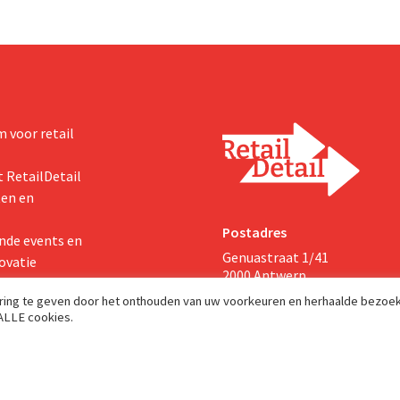
 voor retail
 RetailDetail
ten en
Postadres
nde events en
Genuastraat 1/41
ovatie
2000 Antwerp
aring te geven door het onthouden van uw voorkeuren en herhaalde bezoe
 ALLE cookies.