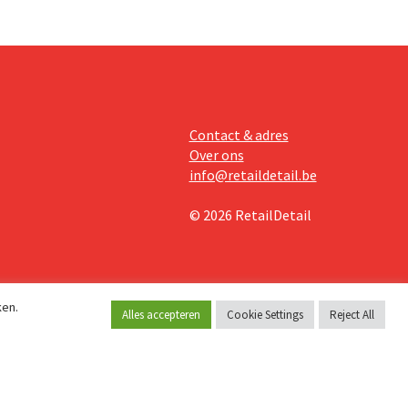
Contact & adres
Over ons
info@retaildetail.be
© 2026 RetailDetail
ken.
Alles accepteren
Cookie Settings
Reject All