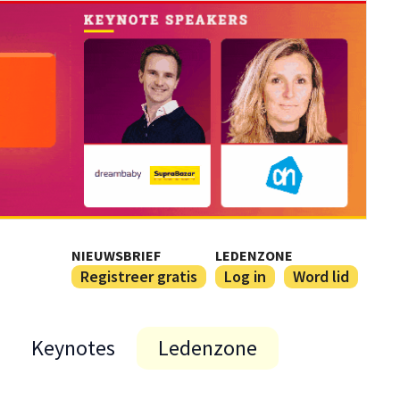
NIEUWSBRIEF
LEDENZONE
Registreer gratis
Log in
Word lid
Keynotes
Ledenzone