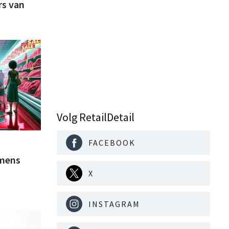
rs van
Volg RetailDetail
FACEBOOK
emens
X
INSTAGRAM