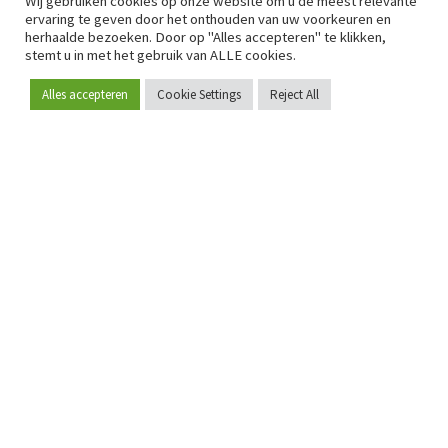
Wij gebruiken cookies op onze website om u de meest relevante
ervaring te geven door het onthouden van uw voorkeuren en
herhaalde bezoeken. Door op "Alles accepteren" te klikken,
stemt u in met het gebruik van ALLE cookies.
Alles accepteren
Cookie Settings
Reject All
Word lid
Sinds 2009 is RetailDetail hét toonaangevende B2B-
platform voor retail in Europa.
Als "100% trusted medium" en sterke retailcommunity biedt
RetailDetail professionals dagelijks betrouwbaar nieuws,
scherpe inzichten en relevante analyses uit de sector.
Daarnaast brengt RetailDetail de markt samen via
inspirerende events en exclusieve retailtours, waar
kennisdeling, netwerking en innovatie centraal staan.