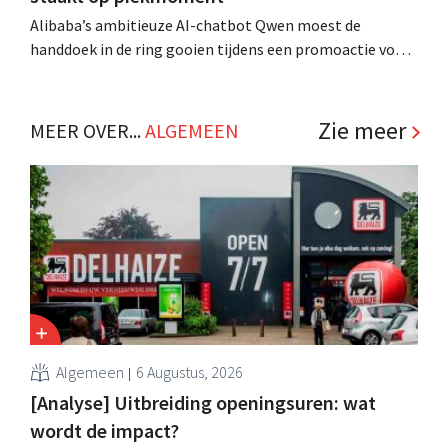
Alibaba’s ambitieuze AI-chatbot Qwen moest de
handdoek in de ring gooien tijdens een promoactie voor
het Chinese Lentefestival. De chatbot kon de enorme
toestroom niet aan en stopte tijdelijk met het uitgeven
van kortingsbonnen. Gênant voor de techgigant, die
Zie meer
MEER OVER...
ALGEMEEN
juist wilde laten zien hoe ver zijn AI al is gevorderd. .
Algemeen
6 Augustus, 2026
[Analyse] Uitbreiding openingsuren: wat
wordt de impact?