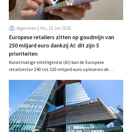
Algemeen
Wo, 10 Jun 2026
Europese retailers zitten op goudmijn van
250 miljard euro dankzij AI: dit zijn 5
prioriteiten
Kunstmatige intelligentie (AI) kan de Europese
retailsector 240 tot 320 miljard euro opleveren de
komende vijf jaar. Toch slagen de meeste retailers er nog
niet in om hun AI-investeringen om te zetten in
meetbare financiële resultaten. Dat blijkt uit onderzoek
van McKinsey en EuroCommerce. .