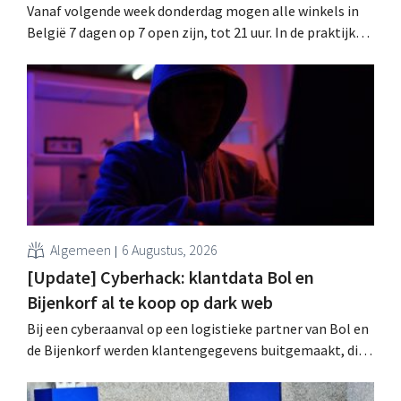
Vanaf volgende week donderdag mogen alle winkels in
België 7 dagen op 7 open zijn, tot 21 uur. In de praktijk
zullen ze dat lang niet overal doen. Bovendien vormt de
arbeidswetgeving een hinderpaal. Is er een gelijk
speelveld?
Algemeen
6 Augustus, 2026
[Update] Cyberhack: klantdata Bol en
Bijenkorf al te koop op dark web
Bij een cyberaanval op een logistieke partner van Bol en
de Bijenkorf werden klantengegevens buitgemaakt, die
intussen al te koop worden aangeboden op het dark web.
De retailers roepen klanten op alert te zijn voor