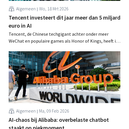
Algemeen
Wo, 18 Mrt 2026
Tencent investeert dit jaar meer dan 5 miljard
euro in AI
Tencent, de Chinese techgigant achter onder meer
WeChat en populaire games als Honor of Kings, heeft in
2025 een recordomzet behaald. Met kunstmatige
intelligentie drijft het bedrijf niet alleen de advertentie-
inkomsten op, maar ook de betrokkenheid van
gebruikers bij gaming en sociale platforms. .
Algemeen
Ma, 09 Feb 2026
AI-chaos bij Alibaba: overbelaste chatbot
staakt op piekmoment