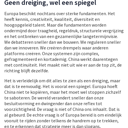
Geen dreiging, wel een spiegel
Europa beschikt nochtans over sterke fundamenten. Het
heeft kennis, creativiteit, kwaliteit, diversiteit en
hoogopgeleid talent. Maar die fundamenten worden
ondermijnd door traagheid, regeldruk, structurele vergrijzing
en het ontbreken van een gezamenlijke langetermijnvisie.
We debatteren sneller dan we bouwen. We reguleren sneller
dan we innoveren. We creëren drempels waar anderen
platforms creëren. Onze systemen zijn complex,
gefragmenteerd en kortademig. China werkt daarentegen
met continuïteit. Het maakt niet uit wie er aan de top zit, de
richting blijft dezelfde.
Het is verleidelijk om dit alles te zien als een dreiging, maar
dat is te eenvoudig. Het is vooral een spiegel. Europa hoeft
China niet te kopiëren, maar het moet wel stoppen zichzelf
te saboteren. De wereld verandert sneller dan onze
besluitvorming en dwingender dan onze reflex tot
voorzichtigheid. De vraag is niet of China ons inhaalt. Dat is
al gebeurd. De echte vraag is of Europa bereid is om eindelijk
vooruit te rijden zonder telkens de handrem op te trekken,
en te erkennen dat strategie meer is dan slogans,