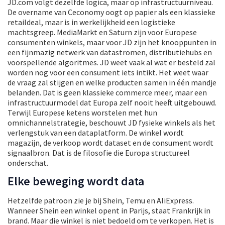
JD.com volgt dezelfde logica, maar op infrastructuurniveau.
De overname van Ceconomy oogt op papier als een klassieke
retaildeal, maar is in werkelijkheid een logistieke
machtsgreep. MediaMarkt en Saturn zijn voor Europese
consumenten winkels, maar voor JD zijn het knooppunten in
een fijnmazig netwerk van datastromen, distributiehubs en
voorspellende algoritmes. JD weet vaak al wat er besteld zal
worden nog voor een consument iets intikt. Het weet waar
de vraag zal stijgen en welke producten samen in één mandje
belanden. Dat is geen klassieke commerce meer, maar een
infrastructuurmodel dat Europa zelf nooit heeft uitgebouwd.
Terwijl Europese ketens worstelen met hun
omnichannelstrategie, beschouwt JD fysieke winkels als het
verlengstuk van een dataplatform. De winkel wordt
magazijn, de verkoop wordt dataset en de consument wordt
signaalbron. Dat is de filosofie die Europa structureel
onderschat.
Elke beweging wordt data
Hetzelfde patroon zie je bij Shein, Temu en AliExpress.
Wanneer Shein een winkel opent in Parijs, staat Frankrijk in
brand. Maar die winkel is niet bedoeld om te verkopen. Het is