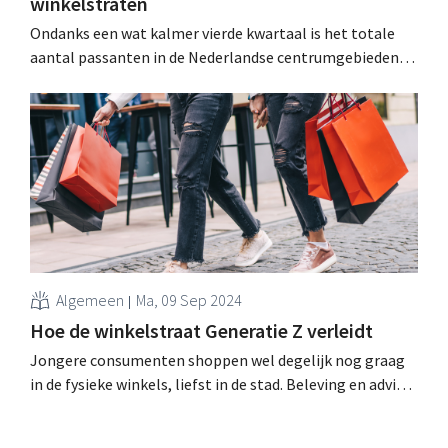
winkelstraten
Ondanks een wat kalmer vierde kwartaal is het totale
aantal passanten in de Nederlandse centrumgebieden
vorig jaar gestegen in vergelijking met een jaar eerder.
Bij de grotere steden presteerden Den Haag, Leiden en
Maastricht sterk, terwijl Rotterdam terugviel. .
Algemeen
Ma, 09 Sep 2024
Hoe de winkelstraat Generatie Z verleidt
Jongere consumenten shoppen wel degelijk nog graag
in de fysieke winkels, liefst in de stad. Beleving en advies
zijn doorslaggevende factoren. De voorkeur gaat naar
‘Instagrammable’ verkooppunten die een brug slaan