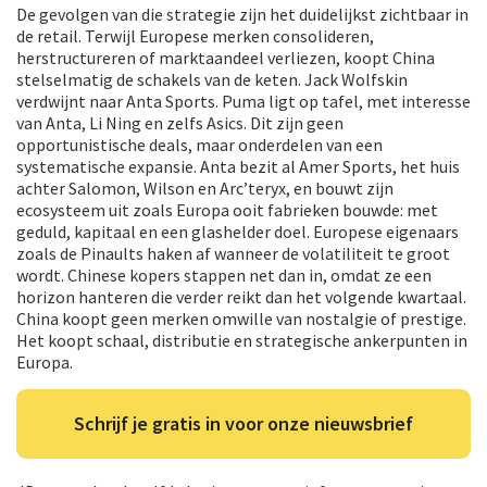
De gevolgen van die strategie zijn het duidelijkst zichtbaar in
de retail. Terwijl Europese merken consolideren,
herstructureren of marktaandeel verliezen, koopt China
stelselmatig de schakels van de keten. Jack Wolfskin
verdwijnt naar Anta Sports. Puma ligt op tafel, met interesse
van Anta, Li Ning en zelfs Asics. Dit zijn geen
opportunistische deals, maar onderdelen van een
systematische expansie. Anta bezit al Amer Sports, het huis
achter Salomon, Wilson en Arc’teryx, en bouwt zijn
ecosysteem uit zoals Europa ooit fabrieken bouwde: met
geduld, kapitaal en een glashelder doel. Europese eigenaars
zoals de Pinaults haken af wanneer de volatiliteit te groot
wordt. Chinese kopers stappen net dan in, omdat ze een
horizon hanteren die verder reikt dan het volgende kwartaal.
China koopt geen merken omwille van nostalgie of prestige.
Het koopt schaal, distributie en strategische ankerpunten in
Europa.
Schrijf je gratis in voor onze nieuwsbrief