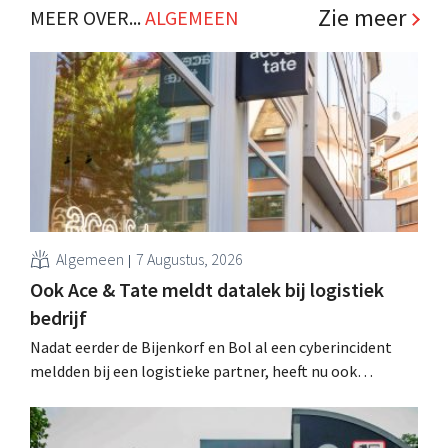
naar het digitale kanaal. .
Zie meer
MEER OVER...
ALGEMEEN
Algemeen
7 Augustus, 2026
Ook Ace & Tate meldt datalek bij logistiek
bedrijf
Nadat eerder de Bijenkorf en Bol al een cyberincident
meldden bij een logistieke partner, heeft nu ook
brillenketen Ace & Tate klanten gewaarschuwd voor een
datalek. Financiële gegevens, gebruikersnamen en
wachtwoorden zijn niet getroffen.