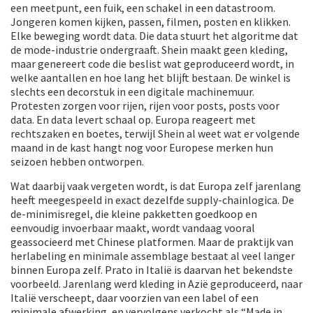
een meetpunt, een fuik, een schakel in een datastroom.
Jongeren komen kijken, passen, filmen, posten en klikken.
Elke beweging wordt data. Die data stuurt het algoritme dat
de mode-industrie ondergraaft. Shein maakt geen kleding,
maar genereert code die beslist wat geproduceerd wordt, in
welke aantallen en hoe lang het blijft bestaan. De winkel is
slechts een decorstuk in een digitale machinemuur.
Protesten zorgen voor rijen, rijen voor posts, posts voor
data. En data levert schaal op. Europa reageert met
rechtszaken en boetes, terwijl Shein al weet wat er volgende
maand in de kast hangt nog voor Europese merken hun
seizoen hebben ontworpen.
Wat daarbij vaak vergeten wordt, is dat Europa zelf jarenlang
heeft meegespeeld in exact dezelfde supply-chainlogica. De
de-minimisregel, die kleine pakketten goedkoop en
eenvoudig invoerbaar maakt, wordt vandaag vooral
geassocieerd met Chinese platformen. Maar de praktijk van
herlabeling en minimale assemblage bestaat al veel langer
binnen Europa zelf. Prato in Italië is daarvan het bekendste
voorbeeld. Jarenlang werd kleding in Azië geproduceerd, naar
Italië verscheept, daar voorzien van een label of een
minimale afwerking, en vervolgens verkocht als “Made in