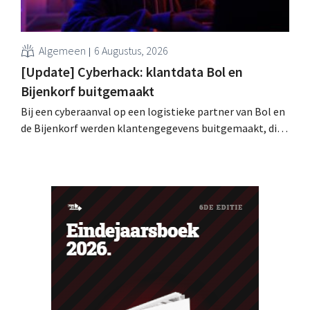
Algemeen
6 Augustus, 2026
[Update] Cyberhack: klantdata Bol en
Bijenkorf buitgemaakt
Bij een cyberaanval op een logistieke partner van Bol en
de Bijenkorf werden klantengegevens buitgemaakt, die
intussen al te koop worden aangeboden op het dark web.
De retailers roepen klanten op alert te zijn voor
phishing.