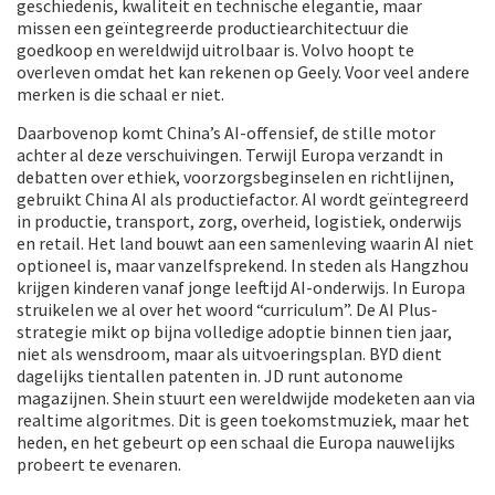
geschiedenis, kwaliteit en technische elegantie, maar
missen een geïntegreerde productiearchitectuur die
goedkoop en wereldwijd uitrolbaar is. Volvo hoopt te
overleven omdat het kan rekenen op Geely. Voor veel andere
merken is die schaal er niet.
Daarbovenop komt China’s AI-offensief, de stille motor
achter al deze verschuivingen. Terwijl Europa verzandt in
debatten over ethiek, voorzorgsbeginselen en richtlijnen,
gebruikt China AI als productiefactor. AI wordt geïntegreerd
in productie, transport, zorg, overheid, logistiek, onderwijs
en retail. Het land bouwt aan een samenleving waarin AI niet
optioneel is, maar vanzelfsprekend. In steden als Hangzhou
krijgen kinderen vanaf jonge leeftijd AI-onderwijs. In Europa
struikelen we al over het woord “curriculum”. De AI Plus-
strategie mikt op bijna volledige adoptie binnen tien jaar,
niet als wensdroom, maar als uitvoeringsplan. BYD dient
dagelijks tientallen patenten in. JD runt autonome
magazijnen. Shein stuurt een wereldwijde modeketen aan via
realtime algoritmes. Dit is geen toekomstmuziek, maar het
heden, en het gebeurt op een schaal die Europa nauwelijks
probeert te evenaren.