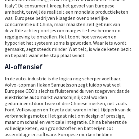
Italy”. De consument kreeg het gevoel van Europese
ambacht, terwijl de realiteit een mondiale productieketen
was. Europese bedrijven klaagden over oneerlijke
concurrentie uit China, maar maakten zelf gebruik van
dezelfde achterpoortjes om marges te beschermen en
regelgeving te omzeilen. Het toont hoe verweven en
hypocriet het systeem soms is geworden. Waar iets wordt
gemaakt, zegt steeds minder. Wat telt, is wie de keten bezit
en bepaalt waar elke stap plaatsvindt.
AI-offensief
In de auto-industrie is die logica nog scherper voelbaar.
Volvo-topman Hakan Samuelsson zegt luidop wat veel
Europese CEO’s slechts fluisterend durven toegeven: dat de
elektrische automarkt waarschijnlijk zal worden
gedomineerd door twee of drie Chinese merken, net zoals
Ford, Volkswagen en Toyota dat waren in het tijdperk van de
verbrandingsmotor. Het gaat niet om design of prestige,
maar om schaal en verticale integratie. China beheerst de
volledige keten, van grondstoffen en batterijen tot
assemblage en software. Europese merken hebben