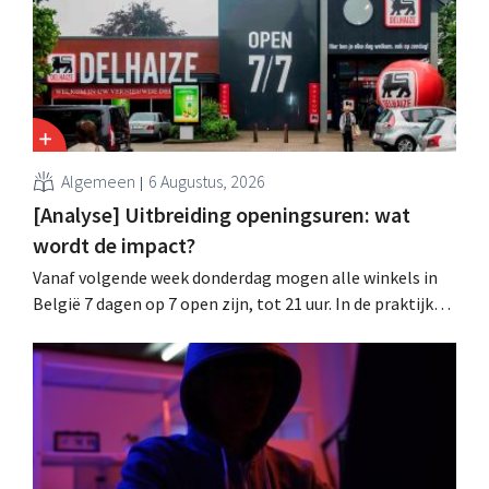
Algemeen
6 Augustus, 2026
[Analyse] Uitbreiding openingsuren: wat
wordt de impact?
Vanaf volgende week donderdag mogen alle winkels in
België 7 dagen op 7 open zijn, tot 21 uur. In de praktijk
zullen ze dat lang niet overal doen. Bovendien vormt de
arbeidswetgeving een hinderpaal. Is er een gelijk
speelveld?