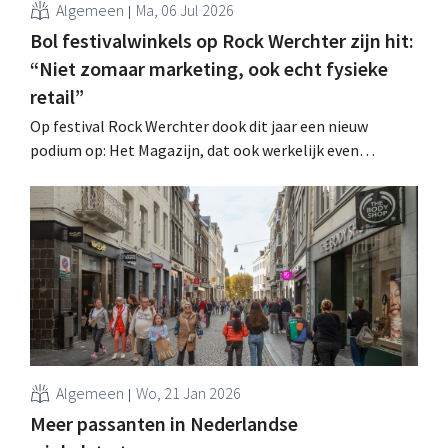
Algemeen
Ma, 06 Jul 2026
Bol festivalwinkels op Rock Werchter zijn hit:
“Niet zomaar marketing, ook echt fysieke
retail”
Op festival Rock Werchter dook dit jaar een nieuw
podium op: Het Magazijn, dat ook werkelijk even
magazijn (én winkel) was voor onlineplatform Bol. “Een
unieke kans tot branding, maar ook om onze klanten te
leren kennen. Zoveel van onze medewerkers willen er
werken dat we moeten loten”, zegt Bram Vromans,
Country Lead Belgium. .
Algemeen
Wo, 21 Jan 2026
Meer passanten in Nederlandse