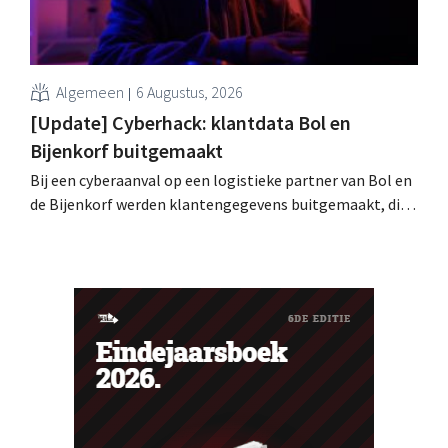
Algemeen
6 Augustus, 2026
[Update] Cyberhack: klantdata Bol en
Bijenkorf buitgemaakt
Bij een cyberaanval op een logistieke partner van Bol en
de Bijenkorf werden klantengegevens buitgemaakt, die
intussen al te koop worden aangeboden op het dark web.
De retailers roepen klanten op alert te zijn voor
phishing.