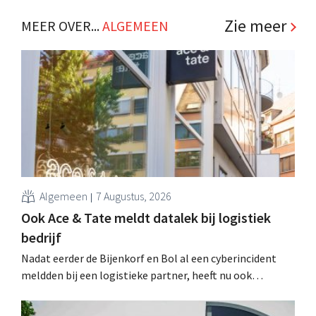
betaalmethodes te kunnen afrekenen en tegelijkertijd
moeten retailers zich beter wapenen tegen fraude. Hoe
Zie meer
MEER OVER...
ALGEMEEN
kan een retailer dit het beste aanpakken? PayPal geeft
vier tips. .
Algemeen
7 Augustus, 2026
Ook Ace & Tate meldt datalek bij logistiek
bedrijf
Nadat eerder de Bijenkorf en Bol al een cyberincident
meldden bij een logistieke partner, heeft nu ook
brillenketen Ace & Tate klanten gewaarschuwd voor een
datalek. Financiële gegevens, gebruikersnamen en