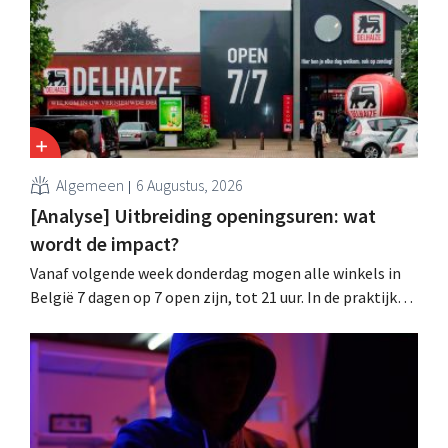
wachtwoorden zijn niet getroffen.
Algemeen
6 Augustus, 2026
[Analyse] Uitbreiding openingsuren: wat
wordt de impact?
Vanaf volgende week donderdag mogen alle winkels in
België 7 dagen op 7 open zijn, tot 21 uur. In de praktijk
zullen ze dat lang niet overal doen. Bovendien vormt de
arbeidswetgeving een hinderpaal. Is er een gelijk
speelveld?