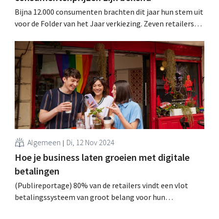
Bijna 12.000 consumenten brachten dit jaar hun stem uit
voor de Folder van het Jaar verkiezing. Zeven retailers
kaapten een award weg, Delhaize won er zelfs twee. Op
de RetailDetail Night worden nog twee vakjuryprijzen
uitgereikt. .
Algemeen
Di, 12 Nov 2024
Hoe je business laten groeien met digitale
betalingen
(Publireportage) 80% van de retailers vindt een vlot
betalingssysteem van groot belang voor hun
groeistrategie. Klanten verwachten met hun lokale