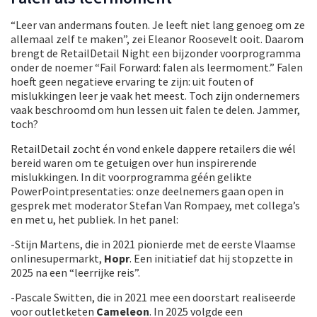
“Leer van andermans fouten. Je leeft niet lang genoeg om ze
allemaal zelf te maken”, zei Eleanor Roosevelt ooit. Daarom
brengt de RetailDetail Night een bijzonder voorprogramma
onder de noemer “Fail Forward: falen als leermoment.” Falen
hoeft geen negatieve ervaring te zijn: uit fouten of
mislukkingen leer je vaak het meest. Toch zijn ondernemers
vaak beschroomd om hun lessen uit falen te delen. Jammer,
toch?
RetailDetail zocht én vond enkele dappere retailers die wél
bereid waren om te getuigen over hun inspirerende
mislukkingen. In dit voorprogramma géén gelikte
PowerPointpresentaties: onze deelnemers gaan open in
gesprek met moderator Stefan Van Rompaey, met collega’s
en met u, het publiek. In het panel:
-Stijn Martens, die in 2021 pionierde met de eerste Vlaamse
onlinesupermarkt,
Hopr
. Een initiatief dat hij stopzette in
2025 na een “leerrijke reis”.
-Pascale Switten, die in 2021 mee een doorstart realiseerde
voor outletketen
Cameleon
. In 2025 volgde een