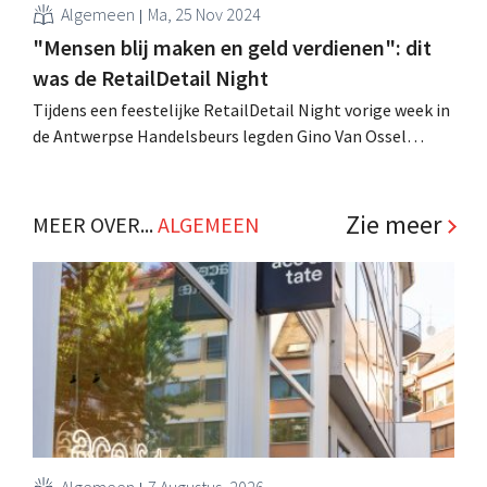
Algemeen
Ma, 25 Nov 2024
"Mensen blij maken en geld verdienen": dit
was de RetailDetail Night
Tijdens een feestelijke RetailDetail Night vorige week in
de Antwerpse Handelsbeurs legden Gino Van Ossel
(Vlerick), Dirk Van den Berghe (ex-Walmart) en Pieter
Zwart (Coolblue) het retailjaar neer. Een korte terugblik.
.
Zie meer
MEER OVER...
ALGEMEEN
Algemeen
7 Augustus, 2026