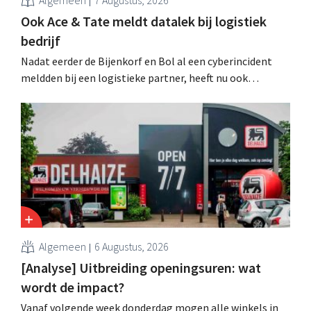
Ook Ace & Tate meldt datalek bij logistiek
bedrijf
Nadat eerder de Bijenkorf en Bol al een cyberincident
meldden bij een logistieke partner, heeft nu ook
brillenketen Ace & Tate klanten gewaarschuwd voor een
datalek. Financiële gegevens, gebruikersnamen en
wachtwoorden zijn niet getroffen.
Algemeen
6 Augustus, 2026
[Analyse] Uitbreiding openingsuren: wat
wordt de impact?
Vanaf volgende week donderdag mogen alle winkels in