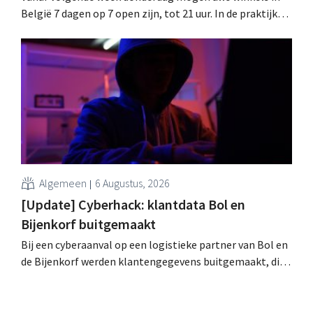
België 7 dagen op 7 open zijn, tot 21 uur. In de praktijk
zullen ze dat lang niet overal doen. Bovendien vormt de
arbeidswetgeving een hinderpaal. Is er een gelijk
speelveld?
Algemeen
6 Augustus, 2026
[Update] Cyberhack: klantdata Bol en
Bijenkorf buitgemaakt
Bij een cyberaanval op een logistieke partner van Bol en
de Bijenkorf werden klantengegevens buitgemaakt, die
intussen al te koop worden aangeboden op het dark web.
De retailers roepen klanten op alert te zijn voor
phishing.