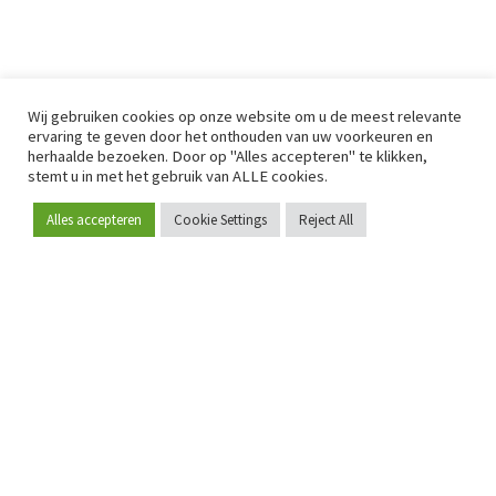
Wij gebruiken cookies op onze website om u de meest relevante
ervaring te geven door het onthouden van uw voorkeuren en
herhaalde bezoeken. Door op "Alles accepteren" te klikken,
stemt u in met het gebruik van ALLE cookies.
Alles accepteren
Cookie Settings
Reject All
Word lid
Sinds 2009 is RetailDetail hét toonaangevende B2B-
platform voor retail in Europa.
Als "100% trusted medium" en sterke retailcommunity biedt