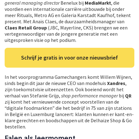
general managing director
Benelux bij
MediaMarkt
, die
voordien een internationale carrière uitbouwde bij onder
meer Rituals, Metro AG en Galeria Karstadt Kaufhof, tekent
present. Met Anaïs Claes, de duurzaamheidsmanager van
Claes Retail Group
(JBC, Mayerline, CKS) brengen we een
vertegenwoordiger van de jongere generatie met een
uitgesproken visie op het podium.
Schrijf je gratis in voor onze nieuwsbrief
In het voorprogramma Gamechangers komt Willem Wijnen,
sinds begin dit jaar de nieuwe CEO van modehuis
Xandres
,
zijn toekomstvisie uiteenzetten. Ook boeiend wordt het
verhaal van Stefanie Grijp,
shop performance manager
bij
Q8
:
zij komt het vernieuwende concept voorstellen van de
“digitale foodmarkten” die het bedrijf in 75 van zijn stations
in België en Luxemburg lanceert: klanten kunnen er kant-en-
klare gerechten en boodschappen uit de Delhaize Shop & Go
bestellen.
Falen als leermoment