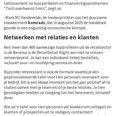
faillissement na huurperikelen en financieringsproblemen.
“Toch overheerst trots”, zegt ze.
-Mark MJ Vandevelde, de medeoprichter van het duurzame
sneakermerk
Komrads
, dat in augustus 2025 de handdoek
gooide in een ongunstig economische klimaat.
Netwerken met relaties en klanten
Met meer dan 400 aanwezige topprofielen uit de retailsector
in de Benelux is de RetailDetail Night een niet te missen
netwerkevent. Je kan een individueel ticket bestellen,
inclusief voor- en hoofdprogramma en diner.
Bijzonder interessant is ook de formule waarbij je een
gepersonaliseerde tafel voor tien personen reserveert voor
je bedrijf. Dit is een ideaal moment om het jaar positief af te
sluiten samen met je team en/of je beste relaties. Je tien
genodigden hebben zo toegang tot het hele event, inclusief
diner.
Wie zo’n tafel voor tien personen wil boeken om collega’s en
klanten of prospecten uit te nodigen, contacteert