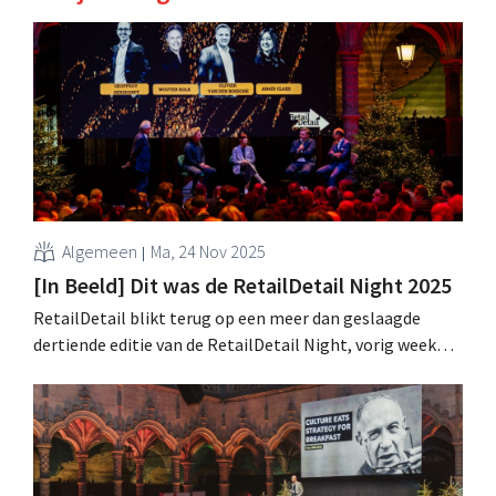
Algemeen
Ma, 24 Nov 2025
[In Beeld] Dit was de RetailDetail Night 2025
RetailDetail blikt terug op een meer dan geslaagde
dertiende editie van de RetailDetail Night, vorig week
donderdag in het prachtige decor van de Handelsbeurs in
Antwerpen: een stijlvol eindejaarsfeest met mooie
opkomst en boeiende content. .