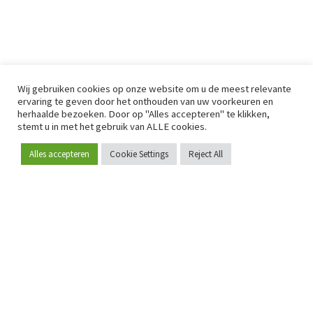
Wij gebruiken cookies op onze website om u de meest relevante
ervaring te geven door het onthouden van uw voorkeuren en
herhaalde bezoeken. Door op "Alles accepteren" te klikken,
stemt u in met het gebruik van ALLE cookies.
Alles accepteren
Cookie Settings
Reject All
Word lid
Sinds 2009 is RetailDetail hét toonaangevende B2B-
platform voor retail in Europa.
Als "100% trusted medium" en sterke retailcommunity biedt