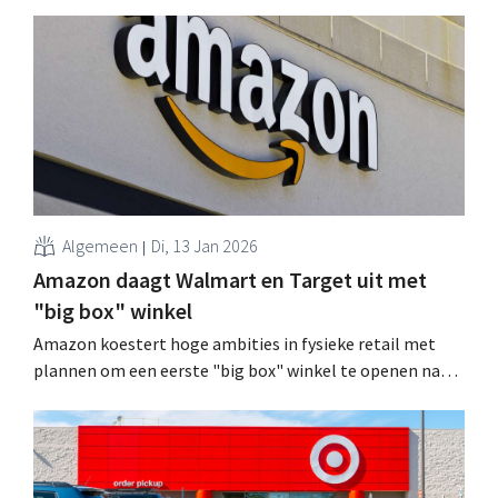
Algemeen
Di, 13 Jan 2026
Amazon daagt Walmart en Target uit met
"big box" winkel
Amazon koestert hoge ambities in fysieke retail met
plannen om een eerste "big box" winkel te openen nabij
Chicago. Daarmee waagt de technologiereus zich op het
terrein van spelers als Walmart en Target. .