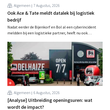
Algemeen
7 Augustus, 2026
Ook Ace & Tate meldt datalek bij logistiek
bedrijf
Nadat eerder de Bijenkorf en Bol al een cyberincident
meldden bij een logistieke partner, heeft nu ook
brillenketen Ace & Tate klanten gewaarschuwd voor een
datalek. Financiële gegevens, gebruikersnamen en
wachtwoorden zijn niet getroffen.
Algemeen
6 Augustus, 2026
[Analyse] Uitbreiding openingsuren: wat
wordt de impact?