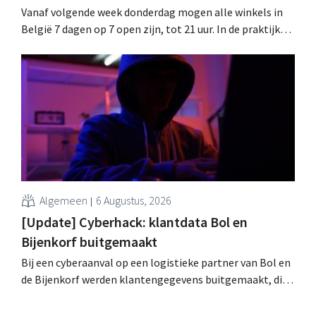
Vanaf volgende week donderdag mogen alle winkels in
België 7 dagen op 7 open zijn, tot 21 uur. In de praktijk
zullen ze dat lang niet overal doen. Bovendien vormt de
arbeidswetgeving een hinderpaal. Is er een gelijk
speelveld?
Algemeen
6 Augustus, 2026
[Update] Cyberhack: klantdata Bol en
Bijenkorf buitgemaakt
Bij een cyberaanval op een logistieke partner van Bol en
de Bijenkorf werden klantengegevens buitgemaakt, die
intussen al te koop worden aangeboden op het dark web.
De retailers roepen klanten op alert te zijn voor