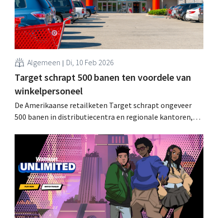
Algemeen
Di, 10 Feb 2026
Target schrapt 500 banen ten voordele van
winkelpersoneel
De Amerikaanse retailketen Target schrapt ongeveer
500 banen in distributiecentra en regionale kantoren,
terwijl het budget wordt verschoven naar meer uren en
training voor winkelmedewerkers. Het is een
opmerkelijke koerswijziging onder leiding van nieuwe
CEO Michael Fiddelke. .